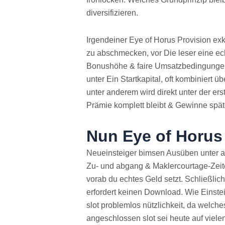
diversifizieren.
Irgendeiner Eye of Horus Provision ex
zu abschmecken, vor Die leser eine e
Bonushöhe & faire Umsatzbedingungen 
unter Ein Startkapital, oft kombiniert
unter anderem wird direkt unter der er
Prämie komplett bleibt & Gewinne späte
Nun Eye of Horus 
Neueinsteiger bimsen Ausüben unter an
Zu- und abgang & Maklercourtage-Zeitei
vorab du echtes Geld setzt. Schließlich
erfordert keinen Download. Wie Einste
slot problemlos nützlichkeit, da welch
angeschlossen slot sei heute auf vielen 