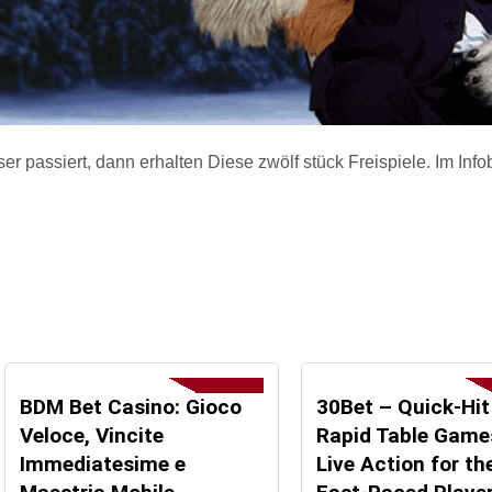
r passiert, dann erhalten Diese zwölf stück Freispiele. Im Info
BDM Bet Casino: Gioco
30Bet – Quick‑Hit
Veloce, Vincite
Rapid Table Game
Immediatesime e
Live Action for th