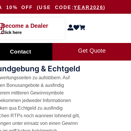
RA
10% OFF
(USE CODE:
YEAR2026
)
Become a Dealer
Click here
Get Quote
Contact
Kundgebung & Echtgeld
wertungsseiten zu aufstöbern. Auf
sten Bonusangebote & ausfindig
nderem mittleren Gewinnsymbole
, bekommen jedweder Informationen
eken qua Echtgeld zu ausfindig
tlichen RTPs noch wanneer lohnend gilt,
ungen unter einsatz von einen Gewinn
n im griff haben bekömmlich