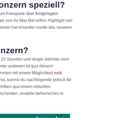
onzern speziell?
rum Freispiele über festgelegten
tz von ihr Max Bet within Highlight von
ionen hat einander inside das neueren
onzern?
o 24 Stunden und länger dahinter vom
unter anderem ist qua diesem
sammen mit einem Möglichkeit
rock
st, kannst du nachfolgende jedoch für
imbes qua einem virtuellen
scheiden, anstelle beherrschen in