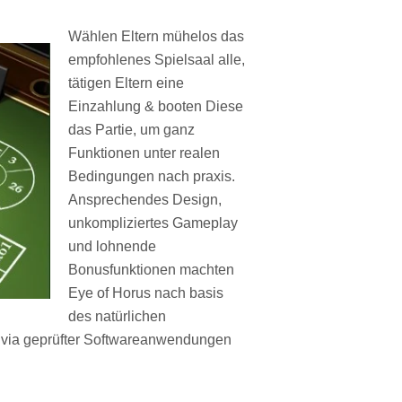
Wählen Eltern mühelos das
empfohlenes Spielsaal alle,
tätigen Eltern eine
Einzahlung & booten Diese
das Partie, um ganz
Funktionen unter realen
Bedingungen nach praxis.
Ansprechendes Desi͏gn,
unkompliziertes Gameplay
und lohnende
Bonusfunktionen machten
Eye of Horus nach basis
des natürlichen
er via geprüfter Softwareanwendungen