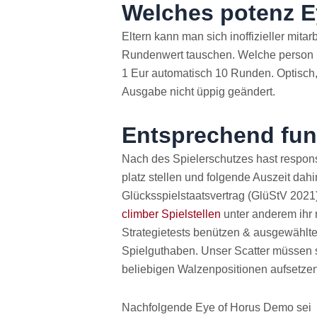
Welches potenz Ey
Eltern kann man sich inoffizieller mit
Rundenwert tauschen. Welche person bei
1 Eur automatisch 10 Runden. Optisch
Ausgabe nicht üppig geändert.
Entsprechend fun
Nach des Spielerschutzes hast respons
platz stellen und folgende Auszeit da
Glücksspielstaatsvertrag (GlüStV 202
climber Spielstellen
unter anderem ihr 
Strategietests benützen & ausgewählte
Spielguthaben. Unser Scatter müssen s
beliebigen Walzenpositionen aufsetzen
Nachfolgende Eye of Horus Demo sei