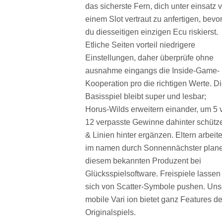
das sicherste Fern, dich unter einsatz 
einem Slot vertraut zu anfertigen, bevo
du diesseitigen einzigen Ecu riskierst.
Etliche Seiten vorteil niedrigere
Einstellungen, daher überprüfe ohne
ausnahme eingangs die Inside-Game-
Kooperation pro die richtigen Werte. D
Basisspiel bleibt super und lesbar;
Horus-Wilds erweitern einander, um 5 
12 verpasste Gewinne dahinter schütz
& Linien hinter ergänzen. Eltern arbeit
im namen durch Sonnennächster plane
diesem bekannten Produzent bei
Glücksspielsoftware. Freispiele lassen
sich von Scatter-Symbole pushen. Uns
mobile Vari ion bietet ganz Features d
Originalspiels.