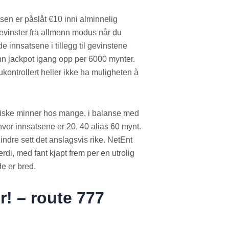
tsen er påslåt €10 inni alminnelig
evinster fra allmenn modus når du
åde innsatsene i tillegg til gevinstene
ønn jackpot igang opp per 6000 mynter.
ukontrollert heller ikke ha muligheten à
lgiske minner hos mange, i balanse med
or innsatsene er 20, 40 alias 60 mynt.
indre sett det anslagsvis rike. NetEnt
rdi, med fant kjapt frem per en utrolig
de er bred.
r! – route 777