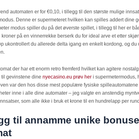
d automaten er for €0,10, i tillegg til den største mulige innsa
odus. Denne er supermeteret hvilken kan spilles addert dine g
eter modus spiller du på det øverste spillet, i tillegg til her er b
e kroner på en vinnerrekke berserk du for ideal arve et etter skj
øp ukontrollert du allerede delta igang en enkelt kordong, og du 
en.
omat der har ett enorm retro fremferd hvilket kan agitere nosta
 til gevinstene dine
nyecasino.eu prøv her
i supermetermodus, hv
nsveven var den hos disse mest populære fysiske spilleautomatene 
heter inne i alle dine automater – jeg valgte en anstendig myntve
linnsatser, som alle ikke i bruk et krone til en hundrelapp per run
legg til annamme unike bonuse
mat