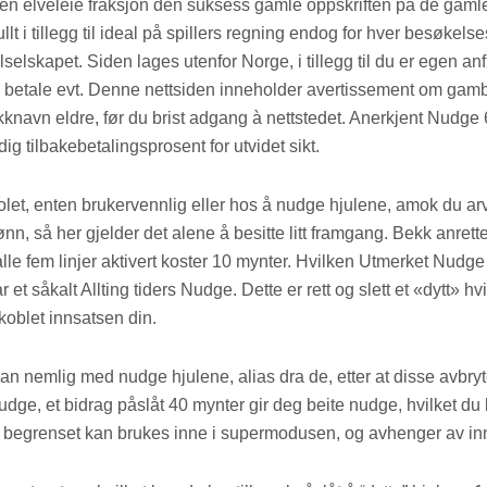
jen elveleie fraksjon den suksess gamle oppskriften på de gaml
lt i tillegg til ideal på spillers regning endog for hver besøkelsest
lselskapet. Siden lages utenfor Norge, i tillegg til du er egen a
 betale evt. Denne nettsiden inneholder avertissement om gambling i 
kknavn eldre, før du brist adgang à nettstedet. Anerkjent Nudge 
dig tilbakebetalingsprosent for utvidet sikt.
let, enten brukervennlig eller hos å nudge hjulene, amok du arve 
jønn, så her gjelder det alene å besitte litt framgang. Bekk anret
alle fem linjer aktivert koster 10 mynter. Hvilken Utmerket Nudg
t såkalt Allting tiders Nudge. Dette er rett og slett et «dytt» h
koblet innsatsen din.
an nemlig med nudge hjulene, alias dra de, etter at disse avbrytel
dge, et bidrag påslåt 40 mynter gir deg beite nudge, hvilket du
et begrenset kan brukes inne i supermodusen, og avhenger av in