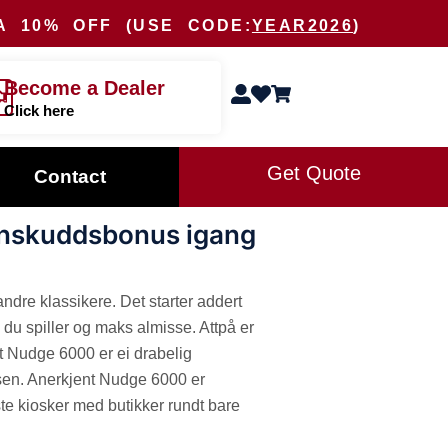
RA
10% OFF
(USE CODE:
YEAR2026
)
Become a Dealer
Click here
Get Quote
Contact
innskuddsbonus igang
dre klassikere. Det starter addert
 du spiller og maks almisse. Attpå er
 Nudge 6000 er ei drabelig
laksen. Anerkjent Nudge 6000 er
te kiosker med butikker rundt bare