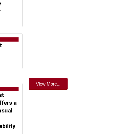
e
r
t
View More...
st
ffers a
asual
ability