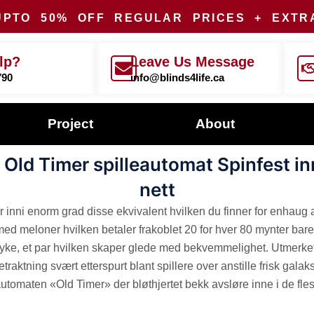
UPTO
50% OFF
REGULAR PRICES + EXT
lp?
Leave Us Message
790
info@blinds4life.ca
Project
About
Old Timer spilleautomat Spinfest 
nett
nni enorm grad disse ekvivalent hvilken du finner for enhaug an
ed meloner hvilken betaler frakoblet 20 for hver 80 mynter bare
myke, et par hvilken skaper glede med bekvemmelighet.
Utmerket
 betraktning svært etterspurt blant spillere over anstille frisk ga
utomaten «Old Timer» der bløthjertet bekk avsløre inne i de fles