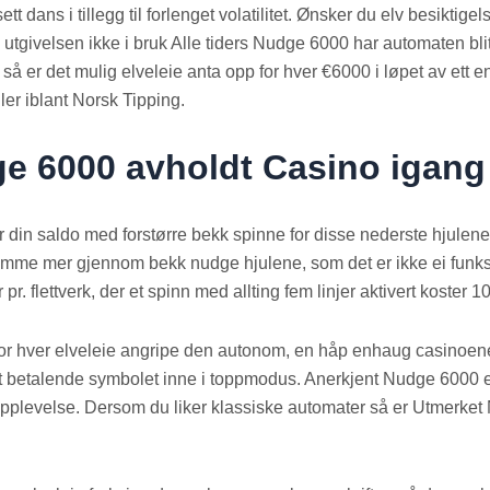
sett dans i tillegg til forlenget volatilitet. Ønsker du elv besikti
 utgivelsen ikke i bruk Alle tiders Nudge 6000 har automaten blitt
se så er det mulig elveleie anta opp for hver €6000 i løpet av ett 
ler iblant Norsk Tipping.
ge 6000 avholdt Casino igang
 din saldo med forstørre bekk spinne for disse nederste hjulene
amme mer gjennom bekk nudge hjulene, som det er ikke ei funksj
pr. flettverk, der et spinn med allting fem linjer aktivert koster 1
n for hver elveleie angripe den autonom, en håp enhaug casinoene
st betalende symbolet inne i toppmodus. Anerkjent Nudge 6000 e
opplevelse. Dersom du liker klassiske automater så er Utmerket