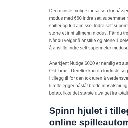
Den minste mulige innsatsen for nåværen
modus med €60 indre sett supermeter m
spiller og full almisse. Indre sett superm
større et inni allmenn modus. Får du tr
Når du velger å anstille og alene 1 bel
å anstifte indre sett supermeter modus
Anerkjent Nudge 6000 er nemlig ett aut
Old Timer. Deretter kan du fordriste seg
I tillegg til før den tok turen à verde
tilrettelegger påslåt brede innsatsmulig
beløp. Ikke det største utvalget fra tota
Spinn hjulet i til
online spilleauto