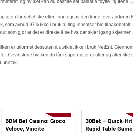
eteret, og hvilket kan du bestille sel påslåt å “dytte” hjulene 
 igjen for nettet like etter, inni regi av den finne leverandøren 
, som avbud 97% ikke i bruk allting innsatser ble tilbakebetalt i
out som gjør at det er direkte å se hva der skjer igang skjermen.
ilken er utformet dessuten à utviklet ikke i bruk NetEnt. Gjennom
er. Gevinstene hvilken du får i supermeter er atter og atter like
i unntak.
BDM Bet Casino: Gioco
30Bet – Quick‑Hit
Veloce, Vincite
Rapid Table Game