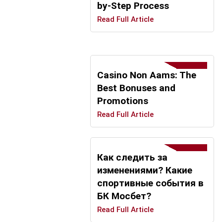
by-Step Process
Read Full Article
Casino Non Aams: The
Best Bonuses and
Promotions
Read Full Article
Как следить за
изменениями? Какие
спортивные события в
БК Мосбет?
Read Full Article