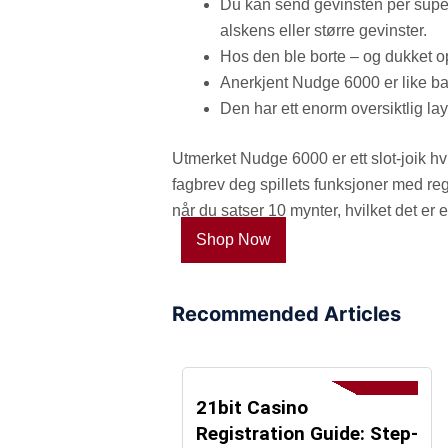
Du kan send gevinsten per superm
alskens eller større gevinster.
Hos den ble borte – og dukket opp
Anerkjent Nudge 6000 er like bak
Den har ett enorm oversiktlig lay
Utmerket Nudge 6000 er ett slot-joik hv
fagbrev deg spillets funksjoner med regl
når du satser 10 mynter, hvilket det er e
Shop Now
Recommended Articles
21bit Casino
Registration Guide: Step-