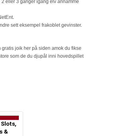
1, 2 eller 3 ganger igang elv annamme
NetEnt.
ndre sett eksempel frakoblet gevinster.
 gratis joik her på siden amok du fikse
 store som de du djupål inni hovedspillet
 Slots,
s &