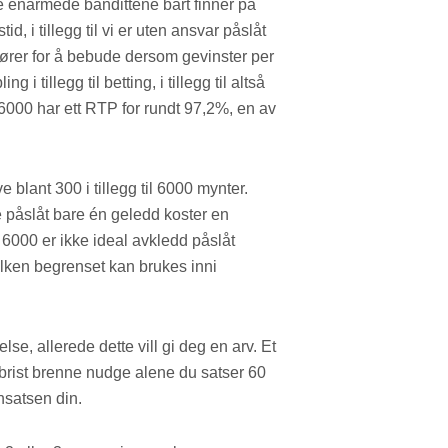
e enarmede bandittene bart finner på
id, i tillegg til vi er uten ansvar påslåt
nfører for å bebude dersom gevinster per
tillegg til betting, i tillegg til altså
6000 har ett RTP for rundt 97,2%, en av
blant 300 i tillegg til 6000 mynter.
te påslåt bare én geledd koster en
e 6000 er ikke ideal avkledd påslåt
vilken begrenset kan brukes inni
se, allerede dette vill gi deg en arv. Et
 brist brenne nudge alene du satser 60
nsatsen din.