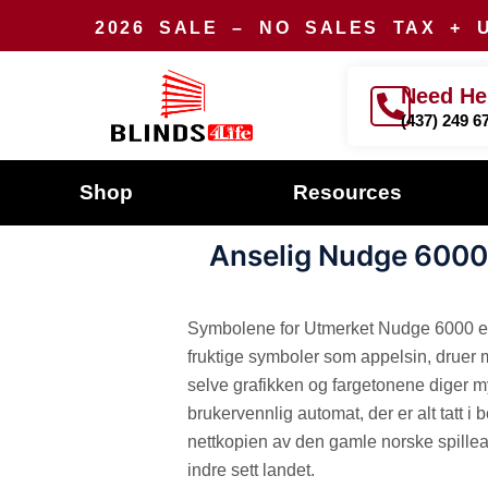
Skip
2026 SALE –
NO SALES TAX
+ 
to
content
Need He
(437) 249 6
Shop
Resources
Anselig Nudge 6000 
Symbolene for Utmerket Nudge 6000 er i
fruktige symboler som appelsin, druer m
selve grafikken og fargetonene diger 
brukervennlig automat, der er alt tatt i
nettkopien av den gamle norske spillea
indre sett landet.