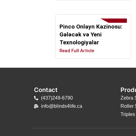
Pinco Onlayn Kazinosu:
Gələcək və Yeni
Texnologiyalar
Read Full Article
Contact
Prod
(437)249-6790
Zebra 
info@blinds4life.ca
Roller
Triple