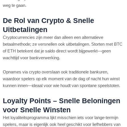
weg te gaan.
De Rol van Crypto & Snelle
Uitbetalingen
Cryptocurrencies zijn meer dan alleen een alternatieve
betaalmethode; ze versnellen ook uitbetalingen. Storten met BTC
of ETH betekent dat je saldo direct wordt bijgewerkt—geen
wachttijd voor bankverwerking.
Opnames via crypto overslaan ook traditionele bankuren,
waardoor spelers op elk moment van de dag of nacht hun winst
kunnen innen—ideaal voor wie houdt van spontane speelstoten.
Loyalty Points – Snelle Beloningen
voor Snelle Winsten
Het loyaliteitsprogramma lijkt misschien iets voor lange‑termijn
spelers, maar is eigenlijk ook heel geschikt voor liefhebbers van