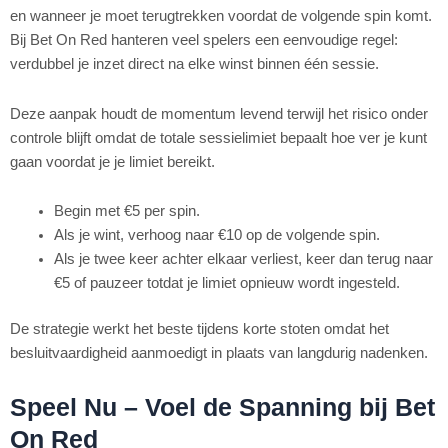
en wanneer je moet terugtrekken voordat de volgende spin komt.
Bij Bet On Red hanteren veel spelers een eenvoudige regel:
verdubbel je inzet direct na elke winst binnen één sessie.
Deze aanpak houdt de momentum levend terwijl het risico onder
controle blijft omdat de totale sessielimiet bepaalt hoe ver je kunt
gaan voordat je je limiet bereikt.
Begin met €5 per spin.
Als je wint, verhoog naar €10 op de volgende spin.
Als je twee keer achter elkaar verliest, keer dan terug naar
€5 of pauzeer totdat je limiet opnieuw wordt ingesteld.
De strategie werkt het beste tijdens korte stoten omdat het
besluitvaardigheid aanmoedigt in plaats van langdurig nadenken.
Speel Nu – Voel de Spanning bij Bet
On Red