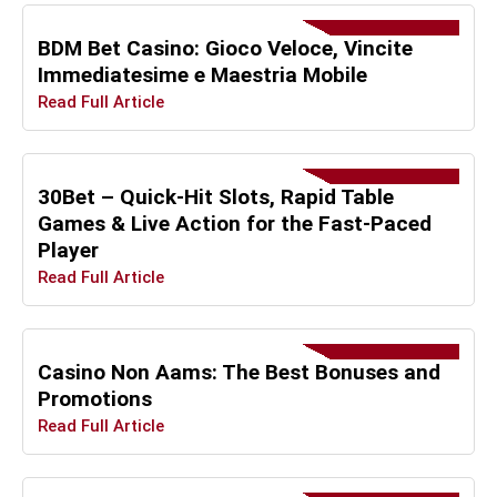
BDM Bet Casino: Gioco Veloce, Vincite
Immediatesime e Maestria Mobile
Read Full Article
30Bet – Quick‑Hit Slots, Rapid Table
Games & Live Action for the Fast‑Paced
Player
Read Full Article
Casino Non Aams: The Best Bonuses and
Promotions
Read Full Article