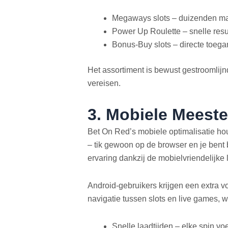
Megaways slots – duizenden ma
Power Up Roulette – snelle resu
Bonus‑Buy slots – directe toega
Het assortiment is bewust gestroomlijnd
vereisen.
3. Mobiele Meest
Bet On Red’s mobiele optimalisatie hou
– tik gewoon op de browser en je bent
ervaring dankzij de mobielvriendelijke 
Android‑gebruikers krijgen een extra v
navigatie tussen slots en live games,
Snelle laadtijden – elke spin voel