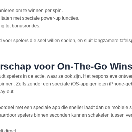
nieren om te winnen per spin.
ltaten met speciale power‑up functies.
ng tot bonusrondes.
 voor spelers die snel willen spelen, en sluit langzamere tafels
erschap voor On‑The‑Go Win
dt spelers in de actie, waar ze ook zijn. Het responsieve ontw
 binnen. Zelfs zonder een speciale iOS‑app genieten iPhone‑ge
lay-out.
oordeel met een speciale app die sneller laadt dan de mobiele si
 waardoor spelers binnen seconden kunnen schakelen tussen ve
t direct.