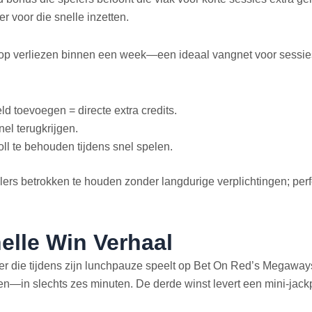
r voor die snelle inzetten.
 op verliezen binnen een week—een ideaal vangnet voor sessies
ld toevoegen = directe extra credits.
el terugkrijgen.
ll te behouden tijdens snel spelen.
rs betrokken te houden zonder langdurige verplichtingen; perfe
nelle Win Verhaal
er die tijdens zijn lunchpauze speelt op Bet On Red’s Megaways‑s
zen—in slechts zes minuten. De derde winst levert een mini‑jackp