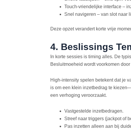
Touch‑vriendelijke interface – in
Snel navigeren – van slot naar 
Deze opzet verandert korte vrije mome
4. Beslissings Te
In korte sessies is timing alles. De typ
Besluitmoeheid wordt voorkomen door voo
High‑intensity spelen betekent dat je 
is om een klein inzetbedrag te kiezen—
een verhoging veroorzaakt.
Vastgestelde inzetbedragen.
Streef naar triggers (jackpot of
Pas inzetten alleen aan bij duide