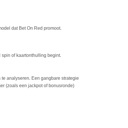
emodel dat Bet On Red promoot.
 spin of kaartonthulling begint.
s te analyseren. Een gangbare strategie
ger (zoals een jackpot of bonusronde)