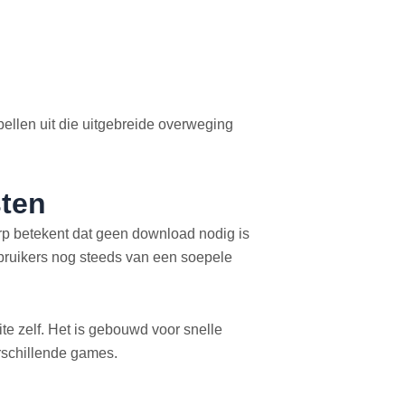
pellen uit die uitgebreide overweging
sten
erp betekent dat geen download nodig is
bruikers nog steeds van een soepele
te zelf. Het is gebouwd voor snelle
rschillende games.