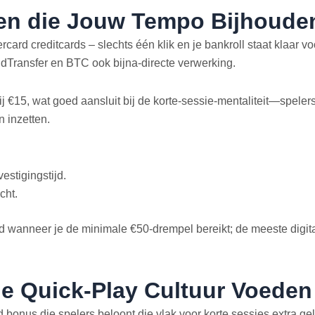
ngen die Jouw Tempo Bijhoude
rcard creditcards – slechts één klik en je bankroll staat klaar voo
idTransfer en BTC ook bijna‑directe verwerking.
ij €15, wat goed aansluit bij de korte‑sessie‑mentaliteit—spele
 inzetten.
estigingstijd.
cht.
wanneer je de minimale €50‑drempel bereikt; de meeste digi
de Quick‑Play Cultuur Voeden
 bonus die spelers beloont die vlak voor korte sessies extra g