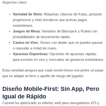
Aspectos clave:
Variedad de Slots:
Máquinas clásicas de frutas, jackpots
progresivos y slots temáticos que activan pagos
instantáneos.
Juegos de Mesa:
Variantes de Blackjack y Ruleta con
probabilidades de lanzamiento rápido.
Casino en Vivo:
Shows con dealer que se pueden pausar
o reanudar a mitad de mano.
Apuestas Deportivas:
Opciones de apuestas rápidas
para eventos en vivo y mercados de ganancia instantánea.
Esta variedad asegura que cada sesión breve encuentre un juego
que se adapte al ritmo y apetito de riesgo del jugador.
Diseño Mobile‑First: Sin App, Pero
Igual de Rápido
Casinia ha optimizado su interfaz web para navegadores iOS y