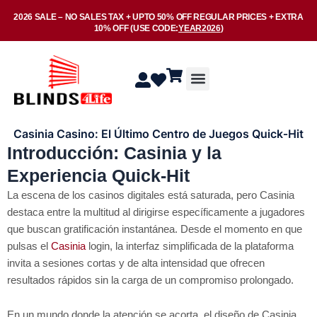
Skip
2026 SALE –
NO SALES TAX
+ UPTO
50% OFF
REGULAR PRICES + EXTRA
to
10% OFF
(USE CODE:
YEAR2026
)
content
Menu
Casinia Casino: El Último Centro de Juegos Quick‑Hit
Introducción: Casinia y la
Experiencia Quick‑Hit
La escena de los casinos digitales está saturada, pero Casinia
destaca entre la multitud al dirigirse específicamente a jugadores
que buscan gratificación instantánea. Desde el momento en que
pulsas el
Casinia
login, la interfaz simplificada de la plataforma
invita a sesiones cortas y de alta intensidad que ofrecen
resultados rápidos sin la carga de un compromiso prolongado.
En un mundo donde la atención se acorta, el diseño de Casinia