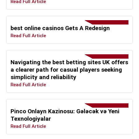
Read Full Article
best online casinos Gets A Redesign
Read Full Article
Navigating the best betting sites UK offers
a clearer path for casual players seeking
simplicity and reliability
Read Full Article
Pinco Onlayn Kazinosu: Gələcək və Yeni
Texnologiyalar
Read Full Article