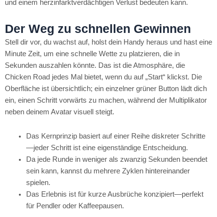
und einem herzinfarktverdächtigen Verlust bedeuten kann.
Der Weg zu schnellen Gewinnen
Stell dir vor, du wachst auf, holst dein Handy heraus und hast eine
Minute Zeit, um eine schnelle Wette zu platzieren, die in
Sekunden auszahlen könnte. Das ist die Atmosphäre, die
Chicken Road jedes Mal bietet, wenn du auf „Start“ klickst. Die
Oberfläche ist übersichtlich; ein einzelner grüner Button lädt dich
ein, einen Schritt vorwärts zu machen, während der Multiplikator
neben deinem Avatar visuell steigt.
Das Kernprinzip basiert auf einer Reihe diskreter Schritte
—jeder Schritt ist eine eigenständige Entscheidung.
Da jede Runde in weniger als zwanzig Sekunden beendet
sein kann, kannst du mehrere Zyklen hintereinander
spielen.
Das Erlebnis ist für kurze Ausbrüche konzipiert—perfekt
für Pendler oder Kaffeepausen.