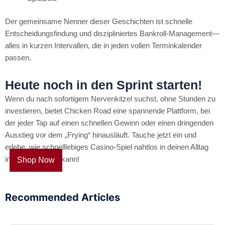
Der gemeinsame Nenner dieser Geschichten ist schnelle
Entscheidungsfindung und diszipliniertes Bankroll‑Management—
alles in kurzen Intervallen, die in jeden vollen Terminkalender
passen.
Heute noch in den Sprint starten!
Wenn du nach sofortigem Nervenkitzel suchst, ohne Stunden zu
investieren, bietet Chicken Road eine spannende Plattform, bei
der jeder Tap auf einen schnellen Gewinn oder einen dringenden
Ausstieg vor dem „Frying“ hinausläuft. Tauche jetzt ein und
erlebe, wie schnelllebiges Casino‑Spiel nahtlos in deinen Alltag
integriert werden kann!
Shop Now
Recommended Articles