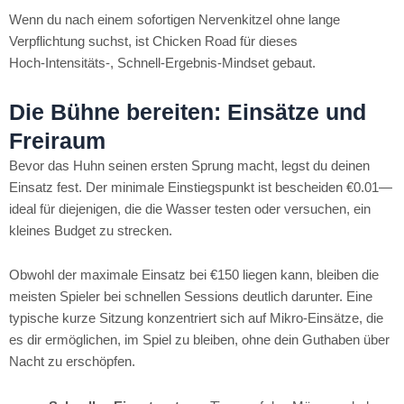
Wenn du nach einem sofortigen Nervenkitzel ohne lange
Verpflichtung suchst, ist Chicken Road für dieses
Hoch‑Intensitäts‑, Schnell‑Ergebnis‑Mindset gebaut.
Die Bühne bereiten: Einsätze und
Freiraum
Bevor das Huhn seinen ersten Sprung macht, legst du deinen
Einsatz fest. Der minimale Einstiegspunkt ist bescheiden €0.01—
ideal für diejenigen, die die Wasser testen oder versuchen, ein
kleines Budget zu strecken.
Obwohl der maximale Einsatz bei €150 liegen kann, bleiben die
meisten Spieler bei schnellen Sessions deutlich darunter. Eine
typische kurze Sitzung konzentriert sich auf Mikro‑Einsätze, die
es dir ermöglichen, im Spiel zu bleiben, ohne dein Guthaben über
Nacht zu erschöpfen.