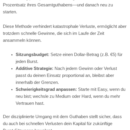
Prozentsatz ihres Gesamtguthabens—und danach neu zu
starten.
Diese Methode verhindert katastrophale Verluste, ermöglicht aber
trotzdem schnelle Gewinne, die sich im Laufe der Zeit
ansammeln können.
Sitzungsbudget:
Setze einen Dollar‑Betrag (z.B. €5) für
jeden Burst.
Additive Strategie:
Nach jedem Gewinn oder Verlust
passt du deinen Einsatz proportional an, bleibst aber
innerhalb der Grenzen.
Schwierigkeitsgrad anpassen:
Starte mit Easy, wenn du
neu bist; wechsle zu Medium oder Hard, wenn du mehr
Vertrauen hast.
Der disziplinierte Umgang mit dem Guthaben stellt sicher, dass
du auch bei schnellen Verlusten dein Kapital für zukünftige