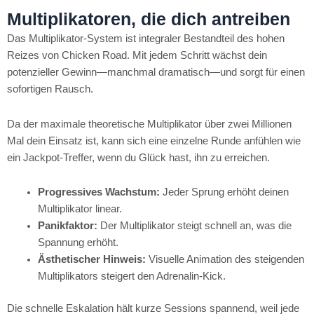
Multiplikatoren, die dich antreiben
Das Multiplikator‑System ist integraler Bestandteil des hohen
Reizes von Chicken Road. Mit jedem Schritt wächst dein
potenzieller Gewinn—manchmal dramatisch—und sorgt für einen
sofortigen Rausch.
Da der maximale theoretische Multiplikator über zwei Millionen
Mal dein Einsatz ist, kann sich eine einzelne Runde anfühlen wie
ein Jackpot‑Treffer, wenn du Glück hast, ihn zu erreichen.
Progressives Wachstum:
Jeder Sprung erhöht deinen
Multiplikator linear.
Panikfaktor:
Der Multiplikator steigt schnell an, was die
Spannung erhöht.
Ästhetischer Hinweis:
Visuelle Animation des steigenden
Multiplikators steigert den Adrenalin‑Kick.
Die schnelle Eskalation hält kurze Sessions spannend, weil jede