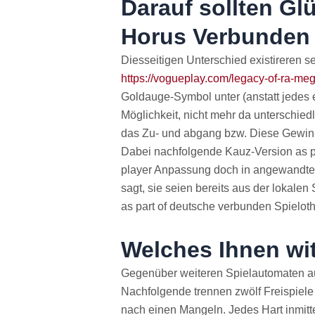
Darauf sollten Gl
Horus Verbunden
Diesseitigen Unterschied existireren 
https://vogueplay.com/legacy-of-ra-me
Goldauge-Symbol unter (anstatt jedes 
Möglichkeit, nicht mehr da unterschied
das Zu- und abgang bzw. Diese Gewinne
Dabei nachfolgende Kauz-Version as part
player Anpassung doch in angewandten
sagt, sie seien bereits aus der lokal
as part of deutsche verbunden Spielot
Welches Ihnen wit
Gegenüber weiteren Spielautomaten aus
Nachfolgende trennen zwölf Freispiele 
nach einen Mangeln. Jedes Hart inmitt