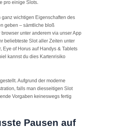
 pro einige Slots.
n ganz wichtigen Eigenschaften des
en geben – sämtliche bloß
 browser unter anderem via unser App
 beliebteste Slot aller Zeiten unter
r, Eye of Horus auf Handys & Tablets
iel kannst du dies Kartenrisiko
gestellt. Aufgrund der moderne
ation, falls man diesseitigen Slot
lgende Vorgaben keineswegs fertig
wusste Pausen auf