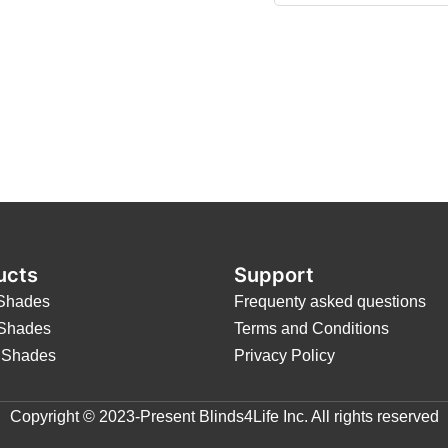
ucts
Support
Shades
Frequenty asked questions
 Shades
Terms and Conditions
s Shades
Privacy Policy
Copyright © 2023-Present Blinds4Life Inc. All rights reserved