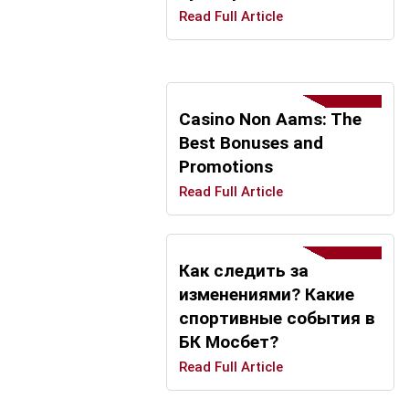
Read Full Article
Casino Non Aams: The
Best Bonuses and
Promotions
Read Full Article
Как следить за
изменениями? Какие
спортивные события в
БК Мосбет?
Read Full Article