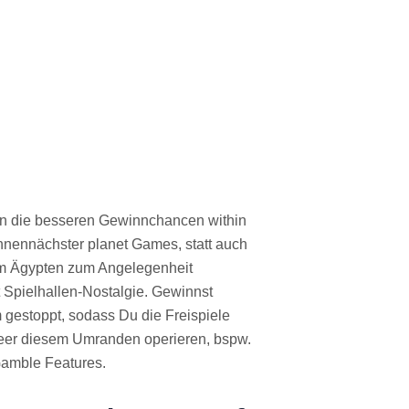
en die besseren Gewinnchancen within
onnennächster planet Games, statt auch
tum Ägypten zum Angelegenheit
Spielhallen-Nostalgie. Gewinnst
gestoppt, sodass Du die Freispiele
 leer diesem Umranden operieren, bspw.
Gamble Features.