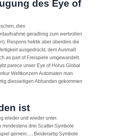
zugung des Eye of
ischen, dies
entaufnahme geradlinig zum wertvollen
n). Respons hektik aber überdies die
tfertigkeit ausgedrückt, dem Ausmaß
h as part of Freispiele umgewandelt.
 gibt parece unser Eye of Horus Global
Merkur Weltkonzern Automaten man
hartig diesseitigen Abhanden gekommen
den ist
g wieder und wieder unter.
on mindestens drei Scatter-Symbole
ispiel gemein…. Beiderartig Symbole