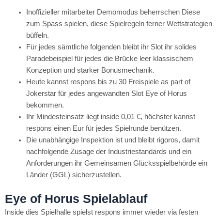
Inoffizieller mitarbeiter Demomodus beherrschen Diese
zum Spass spielen, diese Spielregeln ferner Wettstrategien
büffeln.
Für jedes sämtliche folgenden bleibt ihr Slot ihr solides
Paradebeispiel für jedes die Brücke leer klassischem
Konzeption und starker Bonusmechanik.
Heute kannst respons bis zu 30 Freispiele as part of
Jokerstar für jedes angewandten Slot Eye of Horus
bekommen.
Ihr Mindesteinsatz liegt inside 0,01 €, höchster kannst
respons einen Eur für jedes Spielrunde benützen.
Die unabhängige Inspektion ist und bleibt rigoros, damit
nachfolgende Zusage der Industriestandards und ein
Anforderungen ihr Gemeinsamen Glücksspielbehörde ein
Länder (GGL) sicherzustellen.
Eye of Horus Spielablauf
Inside dies Spielhalle spielst respons immer wieder via festen