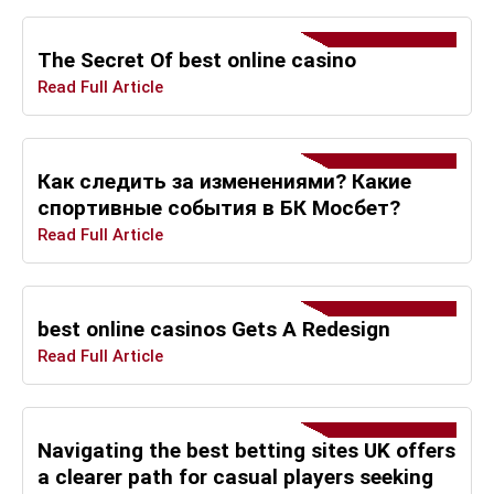
The Secret Of best online casino
Read Full Article
Как следить за изменениями? Какие
спортивные события в БК Мосбет?
Read Full Article
best online casinos Gets A Redesign
Read Full Article
Navigating the best betting sites UK offers
a clearer path for casual players seeking