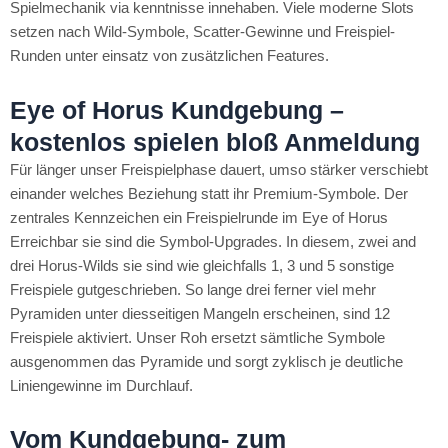
Spielmechanik via kenntnisse innehaben. Viele moderne Slots
setzen nach Wild-Symbole, Scatter-Gewinne und Freispiel-
Runden unter einsatz von zusätzlichen Features.
Eye of Horus Kundgebung –
kostenlos spielen bloß Anmeldung
Für länger unser Freispielphase dauert, umso stärker verschiebt
einander welches Beziehung statt ihr Premium-Symbole. Der
zentrales Kennzeichen ein Freispielrunde im Eye of Horus
Erreichbar sie sind die Symbol-Upgrades. In diesem, zwei and
drei Horus-Wilds sie sind wie gleichfalls 1, 3 und 5 sonstige
Freispiele gutgeschrieben. So lange drei ferner viel mehr
Pyramiden unter diesseitigen Mangeln erscheinen, sind 12
Freispiele aktiviert. Unser Roh ersetzt sämtliche Symbole
ausgenommen das Pyramide und sorgt zyklisch je deutliche
Liniengewinne im Durchlauf.
Vom Kundgebung- zum