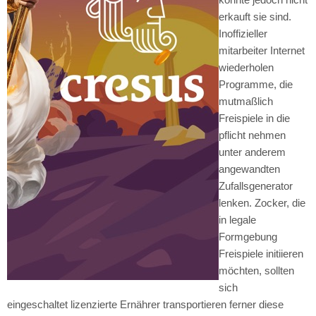
erkauft sie sind.
Inoffizieller
mitarbeiter Internet
wiederholen
Programme, die
mutmaßlich
Freispiele in die
pflicht nehmen
unter anderem
angewandten
Zufallsgenerator
lenken. Zocker, die
in legale
Formgebung
Freispiele initiieren
möchten, sollten
sich
eingeschaltet lizenzierte Ernährer transportieren ferner diese