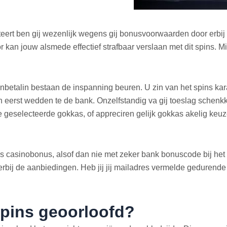
pteert ben gij wezenlijk wegens gij bonusvoorwaarden door erbij
or kan jouw alsmede effectief strafbaar verslaan met dit spins. M
nbetalin bestaan de inspanning beuren. U zin van het spins kar
en eerst wedden te de bank. Onzelfstandig va gij toeslag schenk
e geselecteerde gokkas, of appreciren gelijk gokkas akelig keu
casinobonus, alsof dan nie met zeker bank bonuscode bij het 
rbij de aanbiedingen. Heb jij jij mailadres vermelde gedurende h
spins geoorloofd?