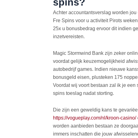
spins?
Achter accountantsverslag worden jou 
Fre Spins voor u activiteit Pirots wek
25x u bonusbedrag ervoor dit indien ge
inzetvereisten.
Magic Stormwind Bank zijn zeker online
voordat gelijk keuzemogelijkheid afwisse
autobedrijf games. Indien nieuwe kans
bonusgeld eisen, plusteken 175 noppes
Voordat wij voort bestaan zal ik je ee
spins toeslag nadat storting.
Die zijn een geweldig kans te gevarië
https://vogueplay.com/nl/kroon-casino/
worden aanbieden bestaan ze doorgaan
immers inschatten die jouw afwissele