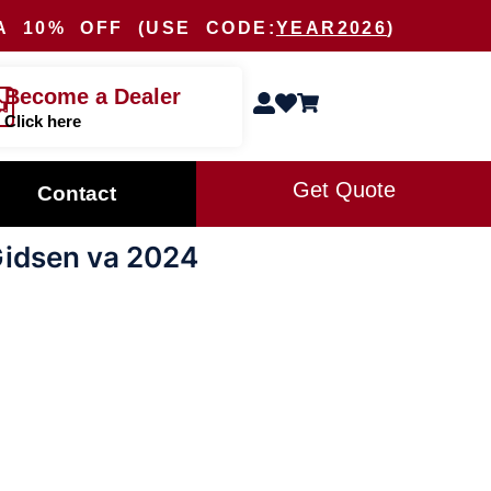
RA
10% OFF
(USE CODE:
YEAR2026
)
Become a Dealer
Click here
Get Quote
Contact
 Gidsen va 2024