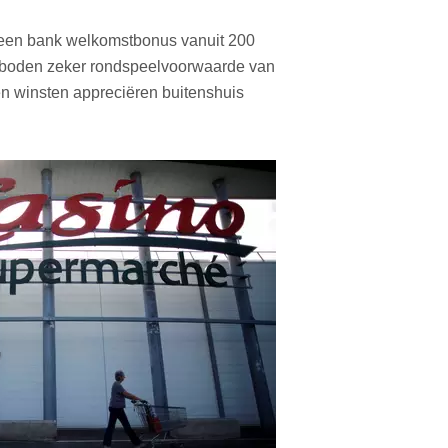
t een bank welkomstbonus vanuit 200
s geboden zeker rondspeelvoorwaarde van
oen winsten appreciëren buitenshuis