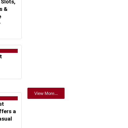
 Slots,
s &
e
r
t
View More...
st
ffers a
asual