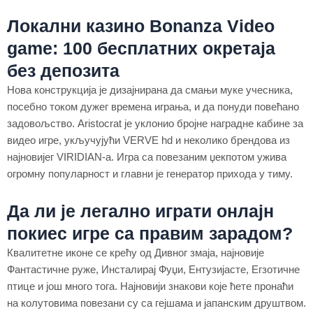
Локални казино Bonanza Video
game: 100 бесплатних окретаја
без депозита
Нова конструкција је дизајнирана да смањи муке учесника,
посебно током дужег времена играња, и да понуди повећано
задовољство. Aristocrat је уклонио бројне наградне кабине за
видео игре, укључујући VERVE hd и неколико брендова из
најновијег VIRIDIAN-а. Игра са повезаним џекпотом ужива
огромну популарност и главни је генератор прихода у тиму.
Да ли је легално играти онлајн
покиес игре са правим зарадом?
Квалитетне иконе се крећу од Дивног змаја, најновије
Фантастичне руже, Инсталирај Фуџи, Ентузијасте, Егзотичне
птице и још много тога. Најновији знакови које ћете пронаћи
на колутовима повезани су са гејшама и јапанским друштвом.