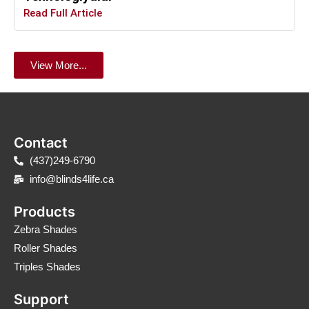
Read Full Article
View More...
Contact
(437)249-6790
info@blinds4life.ca
Products
Zebra Shades
Roller Shades
Triples Shades
Support