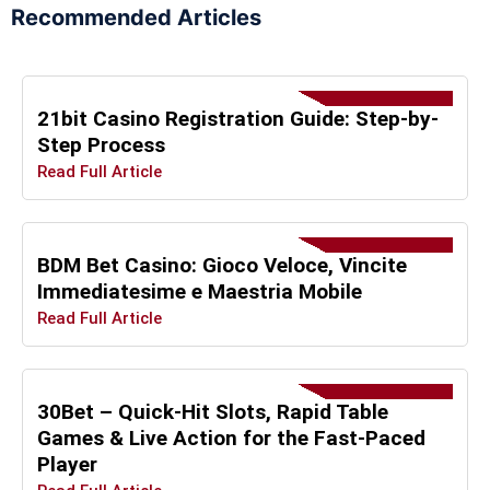
Recommended Articles
21bit Casino Registration Guide: Step-by-
Step Process
Read Full Article
BDM Bet Casino: Gioco Veloce, Vincite
Immediatesime e Maestria Mobile
Read Full Article
30Bet – Quick‑Hit Slots, Rapid Table
Games & Live Action for the Fast‑Paced
Player