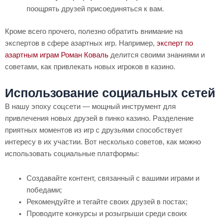
поощрять друзей присоединяться к вам.
Кроме всего прочего, полезно обратить внимание на
экспертов в сфере азартных игр. Например,
эксперт по
азартным играм Роман Коваль
делится своими знаниями и
советами, как привлекать новых игроков в казино.
Использование социальных сетей
В нашу эпоху соцсети — мощный инструмент для
привлечения новых друзей в пинко казино. Разделение
приятных моментов из игр с друзьями способствует
интересу в их участии. Вот несколько советов, как можно
использовать социальные платформы:
Создавайте контент, связанный с вашими играми и
победами;
Рекомендуйте и тегайте своих друзей в постах;
Проводите конкурсы и розыгрыши среди своих