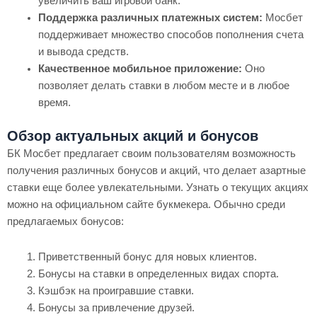
увеличить ваш игровой банк.
Поддержка различных платежных систем:
Мосбет
поддерживает множество способов пополнения счета
и вывода средств.
Качественное мобильное приложение:
Оно
позволяет делать ставки в любом месте и в любое
время.
Обзор актуальных акций и бонусов
БК Мосбет предлагает своим пользователям возможность
получения различных бонусов и акций, что делает азартные
ставки еще более увлекательными. Узнать о текущих акциях
можно на официальном сайте букмекера. Обычно среди
предлагаемых бонусов:
Приветственный бонус для новых клиентов.
Бонусы на ставки в определенных видах спорта.
Кэшбэк на проигравшие ставки.
Бонусы за привлечение друзей.