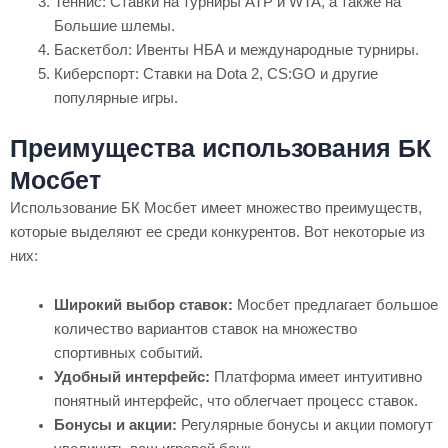
Теннис: Ставки на турниры ATP и WTA, а также на
Большие шлемы.
Баскетбол: Ивенты НБА и международные турниры.
Киберспорт: Ставки на Dota 2, CS:GO и другие
популярные игры.
Преимущества использования БК
Мосбет
Использование БК Мосбет имеет множество преимуществ,
которые выделяют ее среди конкурентов. Вот некоторые из
них:
Широкий выбор ставок:
Мосбет предлагает большое
количество вариантов ставок на множество
спортивных событий.
Удобный интерфейс:
Платформа имеет интуитивно
понятный интерфейс, что облегчает процесс ставок.
Бонусы и акции:
Регулярные бонусы и акции помогут