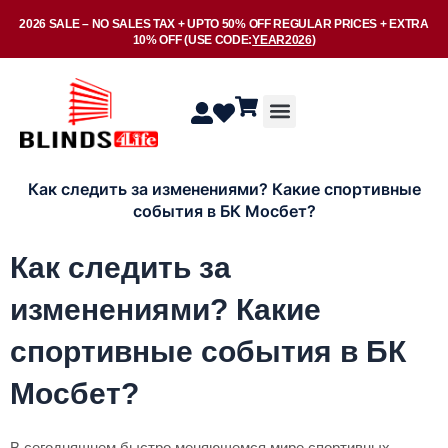
Skip
2026 SALE –
NO SALES TAX
+ UPTO
50% OFF
REGULAR PRICES + EXTRA
to
10% OFF
(USE CODE:
YEAR2026
)
content
Menu
Как следить за изменениями? Какие спортивные
события в БК Мосбет?
Как следить за
изменениями? Какие
спортивные события в БК
Мосбет?
В сегодняшнем быстро меняющемся мире спортивных