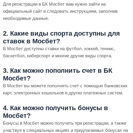
Для регистрации в БК Мосбет вам нужно зайти на
официальный сайт и следовать инструкциям, заполнив
необходимые данные.
2. Какие виды спорта доступны для
ставок в Мосбет?
В Мосбет доступны ставки на футбол, хоккей, теннис,
баскетбол, киберспорт и многие другие виды спорта.
3. Как можно пополнить счет в БК
Мосбет?
В Мосбет вы можете пополнять счет с помощью банковских
карт, электронных кошельков и других платежных систем.
4. Как можно получить бонусы в
Мосбет?
Бонусы в Мосбет можно получить при регистрации, а также
участвуя в специальных акциях и предлагаемых бонусах на