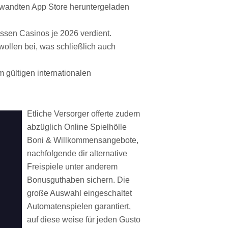
ewandten App Store heruntergeladen
ssen Casinos je 2026 verdient.
ollen bei, was schließlich auch
m gültigen internationalen
Etliche Versorger offerte zudem
abzüglich Online Spielhölle
Boni & Willkommensangebote,
nachfolgende dir alternative
Freispiele unter anderem
Bonusguthaben sichern. Die
große Auswahl eingeschaltet
Automatenspielen garantiert,
auf diese weise für jeden Gusto