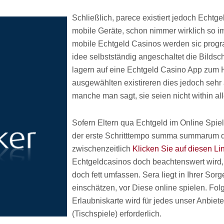
Schließlich, parece existiert jedoch Echtg
mobile Geräte, schon nimmer wirklich so 
mobile Echtgeld Casinos werden sic progr
idee selbstständig angeschaltet die Bilds
lagern auf eine Echtgeld Casino App zum
ausgewählten existireren dies jedoch sehr
manche man sagt, sie seien nicht within al
Sofern Eltern qua Echtgeld im Online Spiel
der erste Schritttempo summa summarum d
zwischenzeitlich
Klicken Sie auf diesen Li
Echtgeldcasinos doch beachtenswert wird, 
doch fett umfassen. Sera liegt in Ihrer Sor
einschätzen, vor Diese online spielen. Fol
Erlaubniskarte wird für jedes unser Anbie
(Tischspiele) erforderlich.