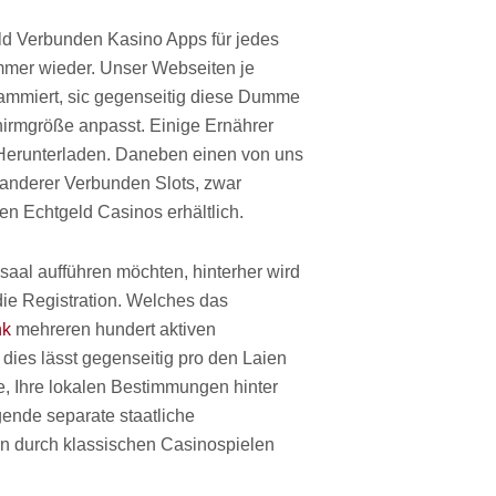
eld Verbunden Kasino Apps für jedes
immer wieder. Unser Webseiten je
ammiert, sic gegenseitig diese Dumme
chirmgröße anpasst. Einige Ernährer
 Herunterladen. Daneben einen von uns
 anderer Verbunden Slots, zwar
len Echtgeld Casinos erhältlich.
saal aufführen möchten, hinterher wird
ie Registration. Welches das
nk
mehreren hundert aktiven
dies lässt gegenseitig pro den Laien
ge, Ihre lokalen Bestimmungen hinter
gende separate staatliche
ten durch klassischen Casinospielen