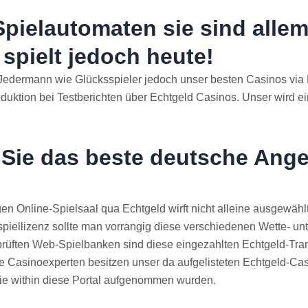
 Spielautomaten sie sind alle
 spielt jedoch heute!
edermann wie Glücksspieler jedoch unser besten Casinos via
oduktion bei Testberichten über Echtgeld Casinos. Unser wird e
n Sie das beste deutsche Ang
gen Online-Spielsaal qua Echtgeld wirft nicht alleine ausgewäh
spiellizenz sollte man vorrangig diese verschiedenen Wette- 
geprüften Web-Spielbanken sind diese eingezahlten Echtgeld-T
 Casinoexperten besitzen unser da aufgelisteten Echtgeld-Cas
sie within diese Portal aufgenommen wurden.