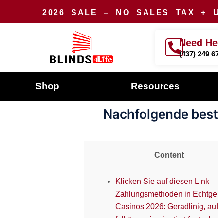
Skip
2026 SALE –
NO SALES TAX
+ 
to
content
Need He
(437) 249 6
Shop
Resources
Nachfolgende beste
Content
Klicken Sie auf diesen Link –
Zahlungsmethoden in Echtge
Casinos 2026: Geradlinig, au