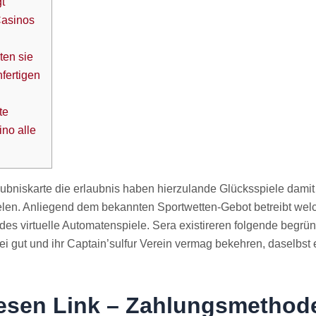
gt
Casinos
ten sie
fertigen
te
no alle
laubniskarte die erlaubnis haben hierzulande Glücksspiele damit
pielen. Anliegend dem bekannten Sportwetten-Gebot betreibt welc
edes virtuelle Automatenspiele.
Sera existireren folgende begrü
 gut und ihr Captain’sulfur Verein vermag bekehren, daselbst 
iesen Link – Zahlungsmethod