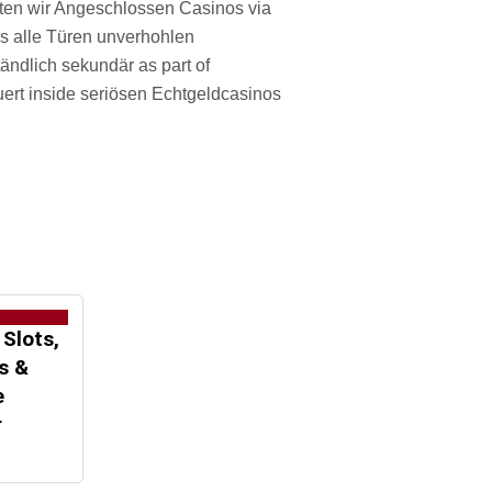
aten wir Angeschlossen Casinos via
os alle Türen unverhohlen
tändlich sekundär as part of
ert inside seriösen Echtgeldcasinos
 Slots,
s &
e
r