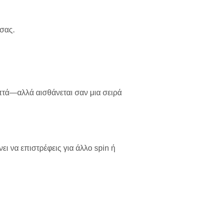
 σας.
πτά—αλλά αισθάνεται σαν μια σειρά
 να επιστρέφεις για άλλο spin ή