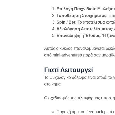
Επιλογή Παιχνιδιού:
Επιλέξτε α
Τοποθέτηση Στοιχήματος:
Επι
Spin / Bet:
Το αποτέλεσμα καταλ
Αξιολόγηση Αποτελέσματος:
Επανάληψη ή Έξοδος:
Ή ξαναγ
Αυτός ο κύκλος επαναλαμβάνεται δεκά
από mini‑adventures παρά σαν μαραθώ
Γιατί Λειτουργεί
Το ψυχολογικό δόλωμα είναι απλό: τα
στοίχημα.
Ο σχεδιασμός της πλατφόρμας υποστηρ
Παροχή άμεσου feedback μετά α