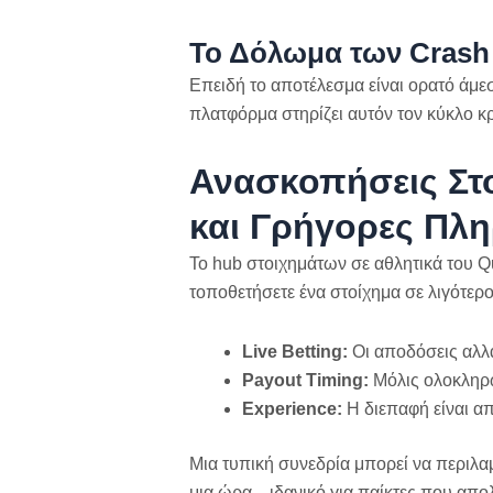
Το Δόλωμα των Cras
Επειδή το αποτέλεσμα είναι ορατό άμε
πλατφόρμα στηρίζει αυτόν τον κύκλο κ
Ανασκοπήσεις Στο
και Γρήγορες Πλ
Το hub στοιχημάτων σε αθλητικά του Qu
τοποθετήσετε ένα στοίχημα σε λιγότερο
Live Betting:
Οι αποδόσεις αλλά
Payout Timing:
Μόλις ολοκληρω
Experience:
Η διεπαφή είναι α
Μια τυπική συνεδρία μπορεί να περιλα
μια ώρα—ιδανικό για παίκτες που απο