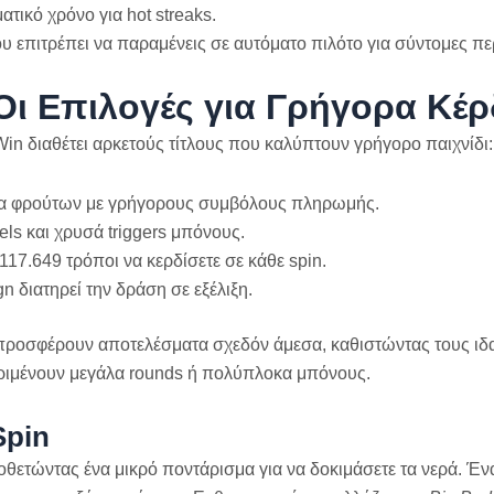
ικό χρόνο για hot streaks.
 επιτρέπει να παραμένεις σε αυτόματο πιλότο για σύντομες πε
 Οι Επιλογές για Γρήγορα Κέ
kWin διαθέτει αρκετούς τίτλους που καλύπτουν γρήγορο παιχνίδι:
μα φρούτων με γρήγορους συμβόλους πληρωμής.
reels και χρυσά triggers μπόνους.
 117.649 τρόποι να κερδίσετε σε κάθε spin.
ign διατηρεί την δράση σε εξέλιξη.
να προσφέρουν αποτελέσματα σχεδόν άμεσα, καθιστώντας τους ιδ
εριμένουν μεγάλα rounds ή πολύπλοκα μπόνους.
Spin
ποθετώντας ένα μικρό ποντάρισμα για να δοκιμάσετε τα νερά. Έν