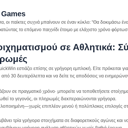
h Games
σα, οι παίκτες συχνά μπαίνουν σε έναν κύκλο: “Θα δοκιμάσω έν
ρατώντας το επόμενο παιχνίδι έτοιμο με ελάχιστο χρόνο φόρτωσ
ιχηματισμού σε Αθλητικά: Σ
ηρωμές
ickWin εστιάζει επίσης σε γρήγορη εμπλοκή. Είτε πρόκειται για 
 από 30 δευτερόλεπτα και να δείτε τις αποδόσεις να ενημερώνο
ζουν σε πραγματικό χρόνο· μπορείτε να τοποθετήσετε στοίχημα μ
θεί το γεγονός, οι πληρωμές διεκπεραιώνονται γρήγορα.
πλοποιημένη—χωρίς επιπλέον μενού ή πολύπλοκες επιλογές στ
μβάνει τρία γρήγορα στοιχήματα σε διαφορετικούς αγώνες και ν
λαμβάνουν γρήγορη ανάλυση αθλητικών χωρίς βαθιά έρευνα.