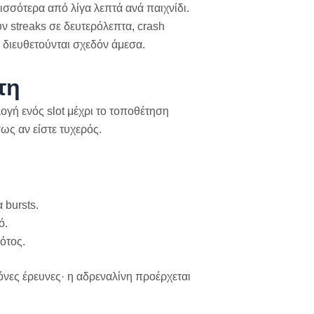
σσότερα από λίγα λεπτά ανά παιχνίδι.
 streaks σε δευτερόλεπτα, crash
 διευθετούνται σχεδόν άμεσα.
τη
γή ενός slot μέχρι το τοποθέτηση
ς αν είστε τυχερός.
 bursts.
ό.
νότος.
όνες έρευνες· η αδρεναλίνη προέρχεται