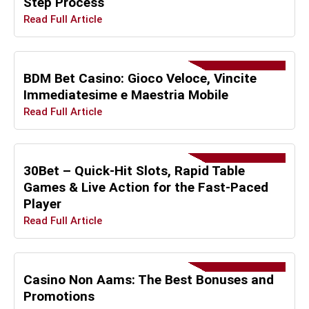
Step Process
Read Full Article
BDM Bet Casino: Gioco Veloce, Vincite
Immediatesime e Maestria Mobile
Read Full Article
30Bet – Quick‑Hit Slots, Rapid Table
Games & Live Action for the Fast‑Paced
Player
Read Full Article
Casino Non Aams: The Best Bonuses and
Promotions