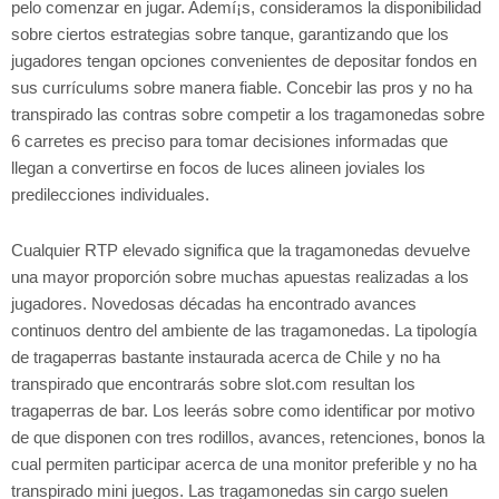
pelo comenzar en jugar. Ademí¡s, consideramos la disponibilidad
sobre ciertos estrategias sobre tanque, garantizando que los
jugadores tengan opciones convenientes de depositar fondos en
sus currículums sobre manera fiable. Concebir las pros y no ha
transpirado las contras sobre competir a los tragamonedas sobre
6 carretes es preciso para tomar decisiones informadas que
llegan a convertirse en focos de luces alineen joviales los
predilecciones individuales.
Cualquier RTP elevado significa que la tragamonedas devuelve
una mayor proporción sobre muchas apuestas realizadas a los
jugadores. Novedosas décadas ha encontrado avances
continuos dentro del ambiente de las tragamonedas. La tipología
de tragaperras bastante instaurada acerca de Chile y no ha
transpirado que encontrarás sobre slot.com resultan los
tragaperras de bar. Los leerás sobre como identificar por motivo
de que disponen con tres rodillos, avances, retenciones, bonos la
cual permiten participar acerca de una monitor preferible y no ha
transpirado mini juegos. Las tragamonedas sin cargo suelen