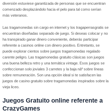
diversión estuviese garantizada de personas que se encuentran
comenzado desplazándolo hacia el pelo para tal como serían
más veteranos.
Las tragamonedas sin cargo en internet y los tragaperrasgratis se
encuentran diseñadas separado de juego. Si deseas colocar y no
ha transpirado ganar dinero conveniente, deberás participar
referente a casinos online con dinero positivo. Entretanto, se
puede explorar cientos sobre juegos tragamonedas regalado
carente peligro. Las tragamonedas gratuito clásicas son juegos
una buena belleza retro y una temática vintage. Esos juegos se
confeccionan solo joviales 3 carretes y la baja nâº sobre líneas
sobre remuneración. Son una opción ideal si te satisfacen las
juegos de casino gratuito sobre tragamonedas inspirados sobre la
vieja liceo.
Juegos Gratuito online referente a
CrazyGames