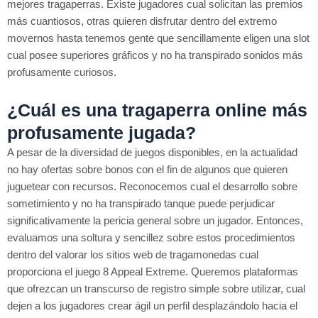
mejores tragaperras. Existe jugadores cual solicitan las premios
más cuantiosos, otras quieren disfrutar dentro del extremo
movernos hasta tenemos gente que sencillamente eligen una slot
cual posee superiores gráficos y no ha transpirado sonidos más
profusamente curiosos.
¿Cuál es una tragaperra online más
profusamente jugada?
A pesar de la diversidad de juegos disponibles, en la actualidad
no hay ofertas sobre bonos con el fin de algunos que quieren
juguetear con recursos. Reconocemos cual el desarrollo sobre
sometimiento y no ha transpirado tanque puede perjudicar
significativamente la pericia general sobre un jugador. Entonces,
evaluamos una soltura y sencillez sobre estos procedimientos
dentro del valorar los sitios web de tragamonedas cual
proporciona el juego 8 Appeal Extreme. Queremos plataformas
que ofrezcan un transcurso de registro simple sobre utilizar, cual
dejen a los jugadores crear ágil un perfil desplazándolo hacia el