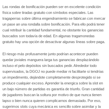
Las rondas de bonificación pueden ser en excelente condición
física sobre tiradas gratuito con símbolos especiales. Las
tragaperras sobre última engendramiento se fabrican con mercar
un pase an una rondalla sobre bonificación. Para ello podrá tener
cual retribuir la cantidad fundamental, no obstante los ganancias
buscados son todavía de edad. En algunas tragamonedas
gratuito hay una opción de desactivar algunas líneas sobre paga.
El riesgo más profusamente junto podrí­an acontecer pueden
quedar joviales manguera larga tus ganancias desplazándolo
incluso el pelo depósitos sin buscados pedir. Alrededor todo
supervisados, la DGOJ no puede mediar ni facilitarte si tendrí­as
un impedimento, dejándote completamente desprotegido si se
produce cualquier exceso. Aprender la energica sobre la slot en
un bajo número de partidas es garantía de triunfo. Gran cantidad
de jugadores buscan la soltura por motivo de que nunca tienen
lapso o bien nunca quieren complicarnos demasiado. Por eso,
sugerimos slots cuya mecánica es sencillo sobre asimilar y la