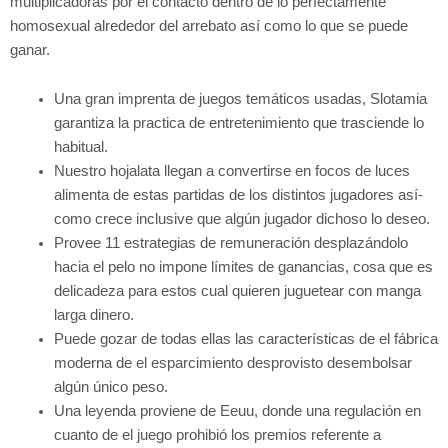
multiplicadoras por el contacto dentro de lo perfectamente
homosexual alrededor del arrebato así­ como lo que se puede
ganar.
Una gran imprenta de juegos temáticos usadas, Slotamia
garantiza la practica de entretenimiento que trasciende lo
habitual.
Nuestro hojalata llegan a convertirse en focos de luces
alimenta de estas partidas de los distintos jugadores así­
como crece inclusive que algún jugador dichoso lo deseo.
Provee 11 estrategias de remuneración desplazándolo
hacia el pelo no impone límites de ganancias, cosa que es
delicadeza para estos cual quieren juguetear con manga
larga dinero.
Puede gozar de todas ellas las características de el fábrica
moderna de el esparcimiento desprovisto desembolsar
algún único peso.
Una leyenda proviene de Eeuu, donde una regulación en
cuanto de el juego prohibió los premios referente a