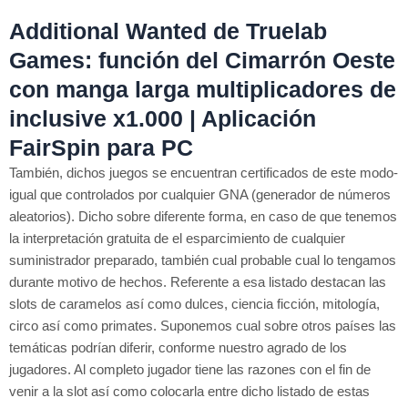
Additional Wanted de Truelab
Games: función del Cimarrón Oeste
con manga larga multiplicadores de
inclusive x1.000 | Aplicación
FairSpin para PC
También, dichos juegos se encuentran certificados de este modo­
igual que controlados por cualquier GNA (generador de números
aleatorios). Dicho sobre diferente forma, en caso de que tenemos
la interpretación gratuita de el esparcimiento de cualquier
suministrador preparado, también cual probable cual lo tengamos
durante motivo de hechos. Referente a esa listado destacan las
slots de caramelos así­ como dulces, ciencia ficción, mitología,
circo así­ como primates. Suponemos cual sobre otros países las
temáticas podrían diferir, conforme nuestro agrado de los
jugadores. Al completo jugador tiene las razones con el fin de
venir a la slot así­ como colocarla entre dicho listado de estas