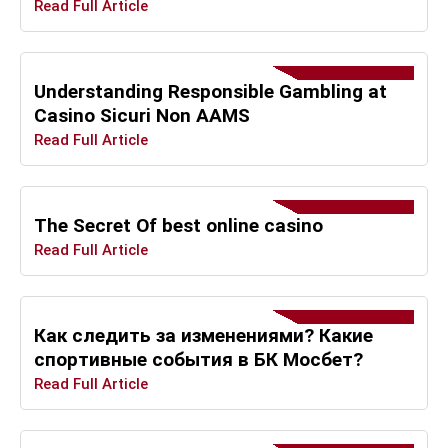
Read Full Article
Understanding Responsible Gambling at
Casino Sicuri Non AAMS
Read Full Article
The Secret Of best online casino
Read Full Article
Как следить за изменениями? Какие
спортивные события в БК Мосбет?
Read Full Article