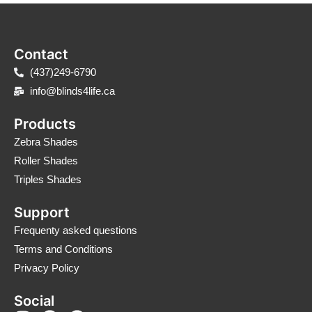
Contact
(437)249-6790
info@blinds4life.ca
Products
Zebra Shades
Roller Shades
Triples Shades
Support
Frequenty asked questions
Terms and Conditions
Privacy Policy
Social