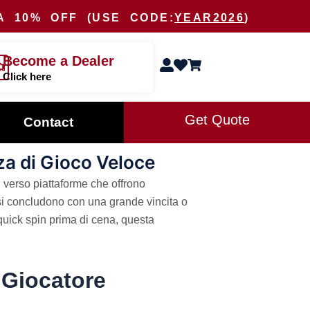
RA
10% OFF
(USE CODE:
YEAR2026
)
Become a Dealer
Click here
Get Quote
Contact
za di Gioco Veloce
i verso piattaforme che offrono
 si concludono con una grande vincita o
uick spin prima di cena, questa
 Giocatore