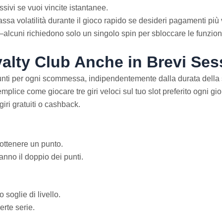
sivi se vuoi vincite istantanee.
ssa volatilità durante il gioco rapido se desideri pagamenti più 
alcuni richiedono solo un singolo spin per sbloccare le funzion
alty Club Anche in Brevi Ses
punti per ogni scommessa, indipendentemente dalla durata della 
plice come giocare tre giri veloci sul tuo slot preferito ogni g
iri gratuiti o cashback.
ttenere un punto.
nno il doppio dei punti.
 soglie di livello.
rte serie.