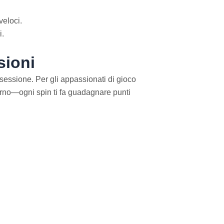
veloci.
i.
sioni
sessione. Per gli appassionati di gioco
iorno—ogni spin ti fa guadagnare punti