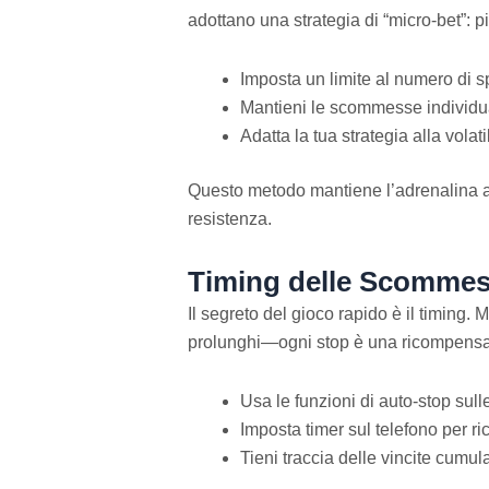
adottano una strategia di “micro‑bet”: p
Imposta un limite al numero di s
Mantieni le scommesse individual
Adatta la tua strategia alla volati
Questo metodo mantiene l’adrenalina alta
resistenza.
Timing delle Scomme
Il segreto del gioco rapido è il timing. 
prolunghi—ogni stop è una ricompensa 
Usa le funzioni di auto‑stop sull
Imposta timer sul telefono per ri
Tieni traccia delle vincite cumul