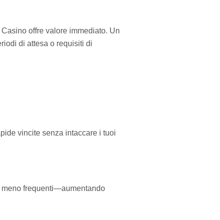
n Casino offre valore immediato. Un
di di attesa o requisiti di
apide vincite senza intaccare i tuoi
 ma meno frequenti—aumentando