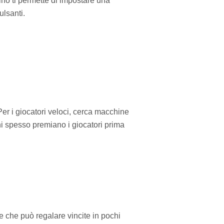
sino ti permette di impostare una
ulsanti.
Per i giocatori veloci, cerca macchine
i spesso premiano i giocatori prima
 che può regalare vincite in pochi