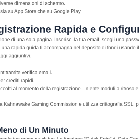
 diverse dimensioni di schermo.
p sia su App Store che su Google Play.
gistrazione Rapida e Configu
tione di una sola pagina. Inserisci la tua email, scegli una pa
to, una rapida guida ti accompagna nel deposito di fondi usando
ggi aggiuntivi.
t tramite verifica email.
r crediti rapidi.
raccolti al momento della registrazione—niente moduli a ritroso e
la Kahnawake Gaming Commission e utilizza crittografia SSL, puoi
Meno di Un Minuto