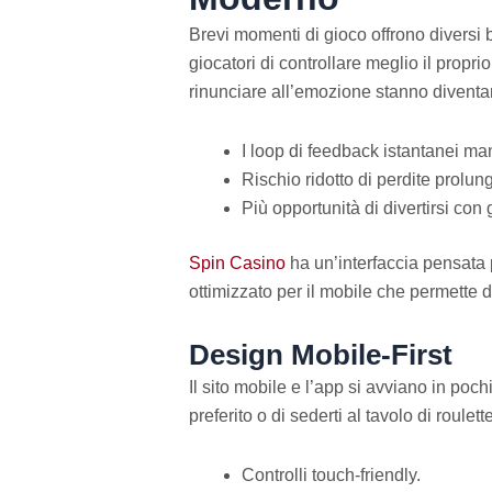
Brevi momenti di gioco offrono diversi 
giocatori di controllare meglio il propr
rinunciare all’emozione stanno divent
I loop di feedback istantanei man
Rischio ridotto di perdite prolun
Più opportunità di divertirsi con 
Spin Casino
ha un’interfaccia pensata 
ottimizzato per il mobile che permette 
Design Mobile-First
Il sito mobile e l’app si avviano in poc
preferito o di sederti al tavolo di roule
Controlli touch-friendly.