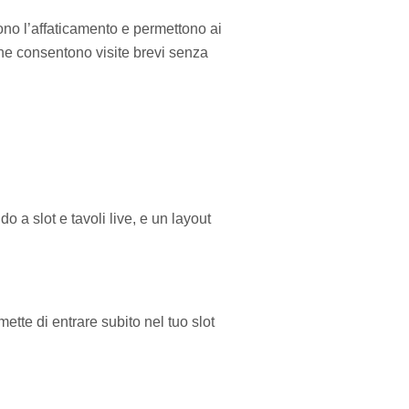
ono l’affaticamento e permettono ai
 che consentono visite brevi senza
a slot e tavoli live, e un layout
ette di entrare subito nel tuo slot