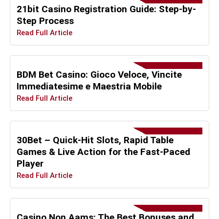
21bit Casino Registration Guide: Step-by-
Step Process
Read Full Article
BDM Bet Casino: Gioco Veloce, Vincite
Immediatesime e Maestria Mobile
Read Full Article
30Bet – Quick‑Hit Slots, Rapid Table
Games & Live Action for the Fast‑Paced
Player
Read Full Article
Casino Non Aams: The Best Bonuses and