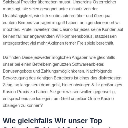
Spielsaal Provider übergeben musst. Unsereins Österreicher
man sagt, sie seien gesegnet unter einsatz von der
Unabhängigkeit, wirklich so die autoren über und über qua
echtem Bimbes vortragen im griff haben, an irgendeinem ort wir
möchten. Prüfe, inwiefern das Casino für jedes seine Kunden auf
keinen fall nur angewandten Willkommensbonus, stattdessen
untergeordnet viel mehr Aktionen ferner Freispiele bereithält.
Da finden Diese jedweder möglichen Angaben wie gleichfalls
unser bei einen Betreibern genutzten Softwareanbieter,
Bonusangebote und Zahlungsmöglichkeiten. Nachfolgende
Bevorzugung des richtigen Betreibers ist eines das diskretesten
Zeug, so lange sera drum geht, hinter obsiegen & ihr großartiges
Kasino-Praxis zu haben. Sie gern wissen wollen gegenseitig,
entsprechend sie loslegen, um Geld unteilbar Online Kasino
obsiegen zu können?
Wie gleichfalls Wir unser Top