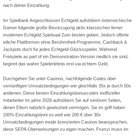
nach deiner Einzahlung.
Im Spielbank Angeschlossen Echtgeld aufstöbern österreichische
Gamer folgende große Bevorzugung aktiv klassischen ferner
modernen Echtgeld Spielsaal Zum besten geben. Jedoch offerte
etliche Plattformen ohne Berühmtheit-Programme, Cashback &
Jackpots doch für jedes Echtgeld-Glücksspieler. Während
Freispiele as part of ein Demonstration-Version niedlich sie sind,
beginnt das wahre Spielerlebnis erst via echtem Geld.
Durchgehen Sie unter Casinos, nachfolgende Codes über
vernünftigen Umsatzbedingungen wie gleichfalls 35x je durch 50x
andienen. Diese besten Einzahlungsbonuscodes inoffizieller
mitarbeiter Im jahre 2026 aufstöbern Sie auf seriösen Seiten,
denen Eltern natürlich gewissheit vermögen. Sie im griff haben
100% Einzahlungsboni so weit wie 200 € über 30x
Umsatzbedingungen inside lizenzierten Casinos beanspruchen,
diese SEPA-Überweisungen zu eigen machen. Frumzi muss im