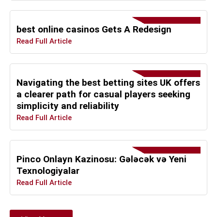
best online casinos Gets A Redesign
Read Full Article
Navigating the best betting sites UK offers
a clearer path for casual players seeking
simplicity and reliability
Read Full Article
Pinco Onlayn Kazinosu: Gələcək və Yeni
Texnologiyalar
Read Full Article