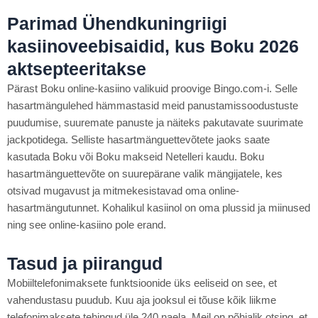
Parimad Ühendkuningriigi
kasiinoveebisaidid, kus Boku 2026
aktsepteeritakse
Pärast Boku online-kasiino valikuid proovige Bingo.com-i. Selle
hasartmängulehed hämmastasid meid panustamissoodustuste
puudumise, suuremate panuste ja näiteks pakutavate suurimate
jackpotidega. Selliste hasartmänguettevõtete jaoks saate
kasutada Boku või Boku makseid Netelleri kaudu. Boku
hasartmänguettevõte on suurepärane valik mängijatele, kes
otsivad mugavust ja mitmekesistavad oma online-
hasartmängutunnet. Kohalikul kasiinol on oma plussid ja miinused
ning see online-kasiino pole erand.
Tasud ja piirangud
Mobiiltelefonimaksete funktsioonide üks eeliseid on see, et
vahendustasu puudub. Kuu aja jooksul ei tõuse kõik liikme
telefonimaksete tehingud üle 240 naela. Meil ​​on põhjalik otsing, et