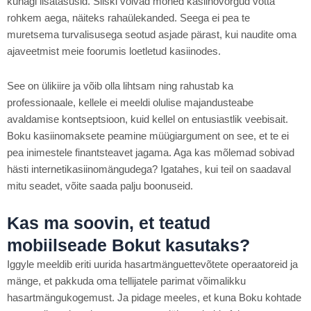
kunagi lisatasusid. Siiski võivad mõned kasiinovõrgud võtta
rohkem aega, näiteks rahaülekanded. Seega ei pea te
muretsema turvalisusega seotud asjade pärast, kui naudite oma
ajaveetmist meie foorumis loetletud kasiinodes.
See on ülikiire ja võib olla lihtsam ning rahustab ka
professionaale, kellele ei meeldi olulise majandusteabe
avaldamise kontseptsioon, kuid kellel on entusiastlik veebisait.
Boku kasiinomaksete peamine müügiargument on see, et te ei
pea inimestele finantsteavet jagama. Aga kas mõlemad sobivad
hästi internetikasiinomängudega? Igatahes, kui teil on saadaval
mitu seadet, võite saada palju boonuseid.
Kas ma soovin, et teatud
mobiilseade Bokut kasutaks?
Iggyle meeldib eriti uurida hasartmänguettevõtete operaatoreid ja
mänge, et pakkuda oma tellijatele parimat võimalikku
hasartmängukogemust. Ja pidage meeles, et kuna Boku kohtade