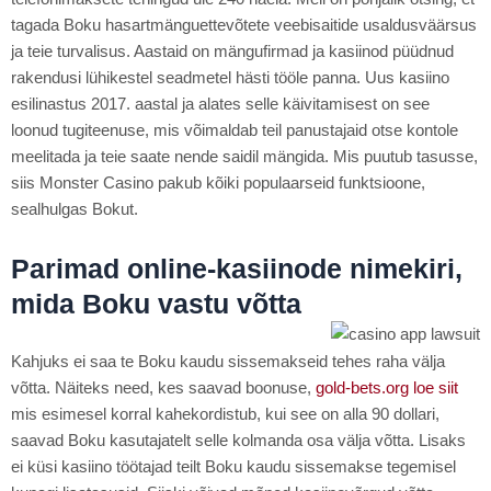
tagada Boku hasartmänguettevõtete veebisaitide usaldusväärsus
ja teie turvalisus. Aastaid on mängufirmad ja kasiinod püüdnud
rakendusi lühikestel seadmetel hästi tööle panna. Uus kasiino
esilinastus 2017. aastal ja alates selle käivitamisest on see
loonud tugiteenuse, mis võimaldab teil panustajaid otse kontole
meelitada ja teie saate nende saidil mängida. Mis puutub tasusse,
siis Monster Casino pakub kõiki populaarseid funktsioone,
sealhulgas Bokut.
Parimad online-kasiinode nimekiri,
mida Boku vastu võtta
Kahjuks ei saa te Boku kaudu sissemakseid tehes raha välja
võtta. Näiteks need, kes saavad boonuse,
gold-bets.org loe siit
mis esimesel korral kahekordistub, kui see on alla 90 dollari,
saavad Boku kasutajatelt selle kolmanda osa välja võtta. Lisaks
ei küsi kasiino töötajad teilt Boku kaudu sissemakse tegemisel