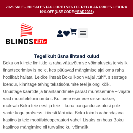
Skip
2026 SALE –
NO SALES TAX
+ UPTO
50% OFF
REGULAR PRICES + EXTRA
to
10% OFF
(USE CODE:
YEAR2026
)
content
Menu
Tegelikult üsna lihtsad kulud
Boku on kiirete limiitide ja raha väljavõtmise võimaluseta tervislik
finantseerimisviis neile, kes püüavad mängimise ajal oma raha
hoolikalt hallata. Leidke lihtsalt Boku ikoon väljal „tühi“, sisestage
loendur, kinnitage tehing tekstisõnumite teel ja ongi kõik.
Unustage kaartide ja finantsandmete pärast muretsemine – vajate
vaid mobiiltelefoninumbrit. Kui teete esimese sissemakse,
maksab Boku teie eest ja teie – kuna pangandusasutusi pole –
saate kogu protsessi kiiresti läbi viia.
Boku toimib vahendajana
kasiino ja teie mobiilsideoperaatori vahel. Lisaks on heas Boku
kasiinos mängimine nii turvaline kui võimalik.