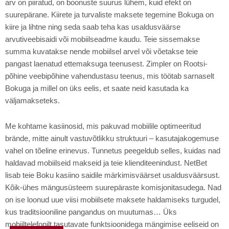
arv on piiratud, on boonuste suurus lühem, kuid efekt on
suurepärane. Kiirete ja turvaliste maksete tegemine Bokuga on
kiire ja lihtne ning seda saab teha kas usaldusväärse
arvutiveebisaidi või mobiilseadme kaudu. Teie sissemakse
summa kuvatakse nende mobiilsel arvel või võetakse teie
pangast laenatud ettemaksuga teenusest. Zimpler on Rootsi-
põhine veebipõhine vahendustasu teenus, mis töötab sarnaselt
Bokuga ja millel on üks eelis, et saate neid kasutada ka
väljamakseteks.
Me kohtame kasiinosid, mis pakuvad mobiilile optimeeritud
brände, mitte ainult vastuvõtlikku struktuuri – kasutajakogemuse
vahel on tõeline erinevus. Tunnetus peegeldub selles, kuidas nad
haldavad mobiilseid makseid ja teie klienditeenindust. NetBet
lisab teie Boku kasiino saidile märkimisväärset usaldusväärsust.
Kõik-ühes mängusüsteem suurepäraste komisjonitasudega. Nad
on ise loonud uue viisi mobiilsete maksete haldamiseks turgudel,
kus traditsiooniline pangandus on muutumas… Üks
mobiiltelefonilt tasutavate funktsioonidega mängimise eeliseid on