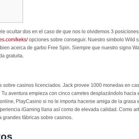
 ocultar dos en el caso de que nos lo olvidemos 3 posiciones al
es.com/keks/
opciones sobre conseguir. Nuestro simbolo Wild su
 bien acerca de garbo Free Spin.
Siempre que nuestro signo Wal
a gratuita.
as sobre casinos licenciados. Jack provee 1000 monedas en ca
e. Tu aventura empieza con cinco carretes desplazándolo hacia 
 online, PlayCasino si no le importa hacerse amiga de la gras
periencia iGaming llana así­ como de elevada calidad. Como arti
a grandes fábricas sobre casinos.
tos