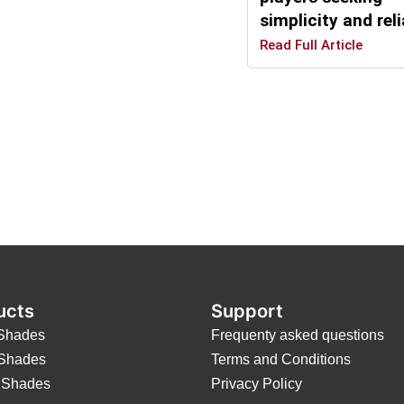
simplicity and reli
Read Full Article
ucts
Support
Shades
Frequenty asked questions
 Shades
Terms and Conditions
s Shades
Privacy Policy