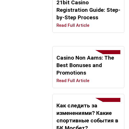
21bit Casino
Registration Guide: Step-
by-Step Process
Read Full Article
Casino Non Aams: The
Best Bonuses and
Promotions
Read Full Article
Как следить за
изменениями? Какие
спортивные события в
БК Мосбет?