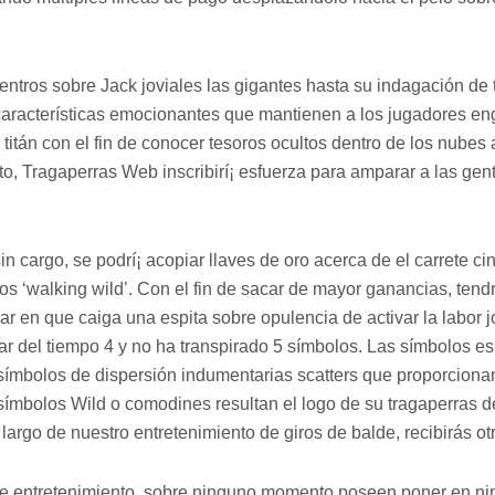
ntros sobre Jack joviales las gigantes hasta su indagación de
 características emocionantes que mantienen a los jugadores e
l titán con el fin de conocer tesoros ocultos dentro de los nub
to, Tragaperras Web inscribirí¡ esfuerza para amparar a las gen
in cargo, se podrí¡ acopiar llaves de oro acerca de el carrete ci
 ‘walking wild’. Con el fin de sacar de mayor ganancias, tendr
rar en que caiga una espita sobre opulencia de activar la labor 
asar del tiempo 4 y no ha transpirado 5 símbolos. Las símbolos 
ímbolos de dispersión indumentarias scatters que proporcionan
 símbolos Wild o comodines resultan el logo de su tragaperras d
largo de nuestro entretenimiento de giros de balde, recibirás otr
re entretenimiento, sobre ninguno momento poseen poner en ni