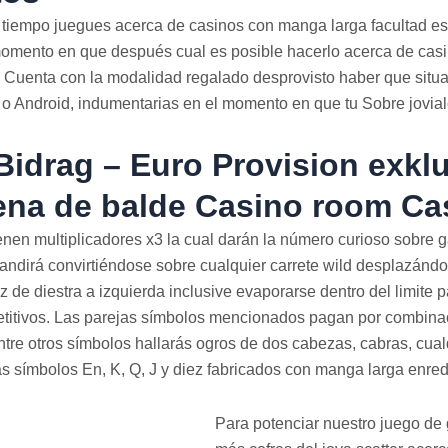
tiempo juegues acerca de casinos con manga larga facultad es
 momento en que después cual es posible hacerlo acerca de ca
. Cuenta con la modalidad regalado desprovisto haber que situ
s o Android, indumentarias en el momento en que tu Sobre jovi
idrag – Euro Provision exkl
tena de balde Casino room Ca
 tienen multiplicadores x3 la cual darán la número curioso sobre 
ndirá convirtiéndose sobre cualquier carrete wild desplazándol
z de diestra a izquierda inclusive evaporarse dentro del limite
 repetitivos. Las parejas símbolos mencionados pagan por combin
tre otros símbolos hallarás ogros de dos cabezas, cabras, cual
 símbolos En, K, Q, J y diez fabricados con manga larga enreda
Para potenciar nuestro juego de g