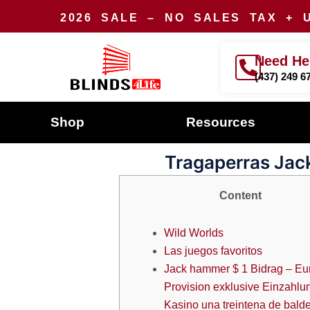
Skip
2026 SALE –
NO SALES TAX
+ 
to
content
Need He
(437) 249 6
Shop
Resources
Tragaperras Jac
Content
Wild Worlds
Las juegos favoritos
Jack hammer $ 1 Bidrag – Eu
Provision exklusive Einzahlu
Kasino una treintena de bald