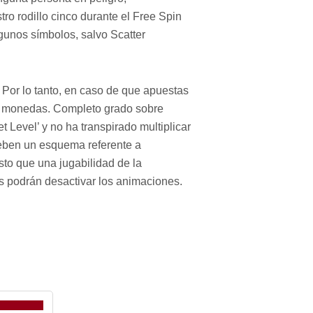
o rodillo cinco durante el Free Spin
gunos símbolos, salvo Scatter
. Por lo tanto, en caso de que apuestas
ta monedas. Completo grado sobre
Level’ y no ha transpirado multiplicar
 deben un esquema referente a
sto que una jugabilidad de la
s podrán desactivar los animaciones.