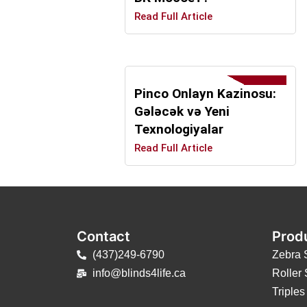
Read Full Article
Pinco Onlayn Kazinosu:
Gələcək və Yeni
Texnologiyalar
Read Full Article
Contact
Prod
(437)249-6790
Zebra 
info@blinds4life.ca
Roller
Triple