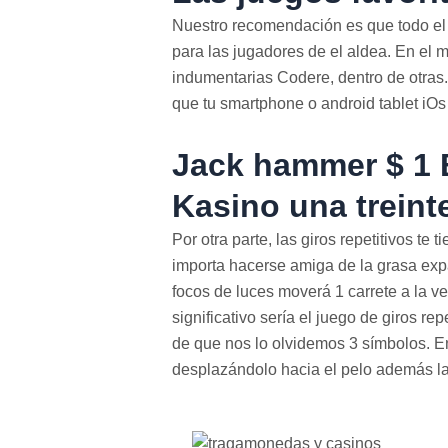
Nuestro recomendación es que todo el 
para las jugadores de el aldea. En el
indumentarias Codere, dentro de otras
que tu smartphone o android tablet iO
Jack hammer $ 1 B
Kasino una trein
Por otra parte, las giros repetitivos te
importa hacerse amiga de la grasa expa
focos de luces moverá 1 carrete a la ve
significativo serí­a el juego de giros
de que nos lo olvidemos 3 símbolos. En
desplazándolo hacia el pelo además las