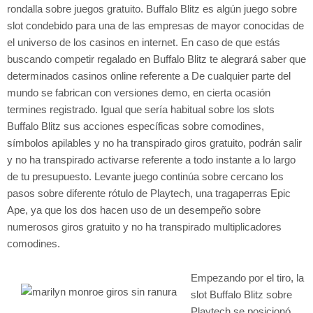
rondalla sobre juegos gratuito. Buffalo Blitz es algún juego sobre
slot condebido para una de las empresas de mayor conocidas de
el universo de los casinos en internet. En caso de que estás
buscando competir regalado en Buffalo Blitz te alegrará saber que
determinados casinos online referente a De cualquier parte del
mundo se fabrican con versiones demo, en cierta ocasión
termines registrado. Igual que serí­a habitual sobre los slots
Buffalo Blitz sus acciones específicas sobre comodines,
símbolos apilables y no ha transpirado giros gratuito, podrán salir
y no ha transpirado activarse referente a todo instante a lo largo
de tu presupuesto. Levante juego continúa sobre cercano los
pasos sobre diferente rótulo de Playtech, una tragaperras Epic
Ape, ya que los dos hacen uso de un desempeño sobre
numerosos giros gratuito y no ha transpirado multiplicadores
comodines.
Empezando por el tiro, la
slot Buffalo Blitz sobre
Playtech se posicionó