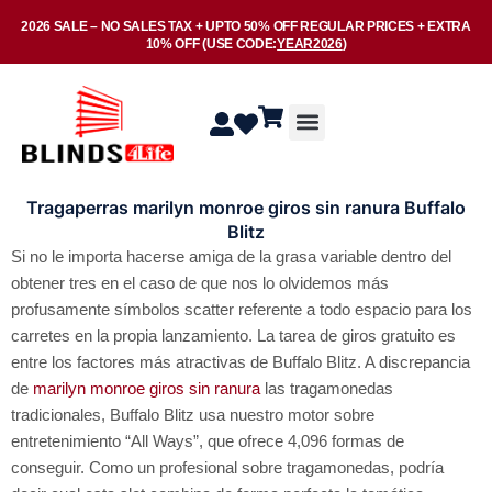
Skip
2026 SALE –
NO SALES TAX
+ UPTO
50% OFF
REGULAR PRICES + EXTRA
to
10% OFF
(USE CODE:
YEAR2026
)
content
Menu
Tragaperras marilyn monroe giros sin ranura Buffalo
Blitz
Si no le importa hacerse amiga de la grasa variable dentro del
obtener tres en el caso de que nos lo olvidemos más
profusamente símbolos scatter referente a todo espacio para los
carretes en la propia lanzamiento. La tarea de giros gratuito es
entre los factores más atractivas de Buffalo Blitz.
A discrepancia
de
marilyn monroe giros sin ranura
las tragamonedas
tradicionales, Buffalo Blitz usa nuestro motor sobre
entretenimiento “All Ways”, que ofrece 4,096 formas de
conseguir. Como un profesional sobre tragamonedas, podría