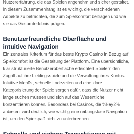
Nutzererfahrung, die das Spielen angenehm und sicher gestaltet.
In diesem Zusammenhang ist es wichtig, die verschiedenen
Aspekte zu betrachten, die zum Spielkomfort beitragen und wie
sie das Gesamterlebnis prägen.
Benutzerfreundliche Oberfläche und
intuitive Navigation
Ein zentrales Kriterium für das beste Krypto Casino in Bezug auf
Spielkomfort ist die Gestaltung der Plattform. Eine übersichtliche,
klar strukturierte Benutzeroberfläche erleichtert Spielern den
Zugriff auf ihre Lieblingsspiele und die Verwaltung ihres Kontos.
Intuitive Menüs, schnelle Ladezeiten und eine klare
Kategorisierung der Spiele sorgen dafür, dass die Nutzer nicht
lange suchen müssen und sich auf das Wesentliche
konzentrieren können. Besonders bei Casinos, die %key2%
anbieten, wird deutlich, wie wichtig eine reibungslose Navigation
ist, um den Spielspaß nicht zu unterbrechen.
Schnelle und sichere Transaktionen mit