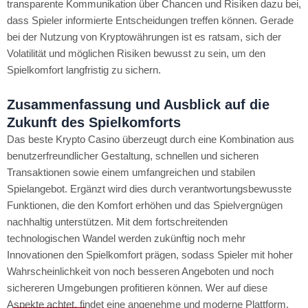
transparente Kommunikation über Chancen und Risiken dazu bei,
dass Spieler informierte Entscheidungen treffen können. Gerade
bei der Nutzung von Kryptowährungen ist es ratsam, sich der
Volatilität und möglichen Risiken bewusst zu sein, um den
Spielkomfort langfristig zu sichern.
Zusammenfassung und Ausblick auf die
Zukunft des Spielkomforts
Das beste Krypto Casino überzeugt durch eine Kombination aus
benutzerfreundlicher Gestaltung, schnellen und sicheren
Transaktionen sowie einem umfangreichen und stabilen
Spielangebot. Ergänzt wird dies durch verantwortungsbewusste
Funktionen, die den Komfort erhöhen und das Spielvergnügen
nachhaltig unterstützen. Mit dem fortschreitenden
technologischen Wandel werden zukünftig noch mehr
Innovationen den Spielkomfort prägen, sodass Spieler mit hoher
Wahrscheinlichkeit von noch besseren Angeboten und noch
sichereren Umgebungen profitieren können. Wer auf diese
Aspekte achtet, findet eine angenehme und moderne Plattform,