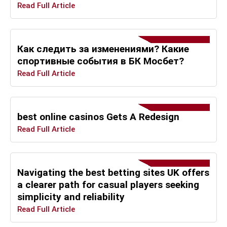
Read Full Article
Как следить за изменениями? Какие
спортивные события в БК Мосбет?
Read Full Article
best online casinos Gets A Redesign
Read Full Article
Navigating the best betting sites UK offers
a clearer path for casual players seeking
simplicity and reliability
Read Full Article