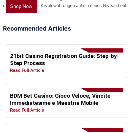
die das Spielen mit Kryptowährungen auf ein neues Niveau hebt.
Shop Now
Recommended Articles
21bit Casino Registration Guide: Step-by-
Step Process
Read Full Article
BDM Bet Casino: Gioco Veloce, Vincite
Immediatesime e Maestria Mobile
Read Full Article