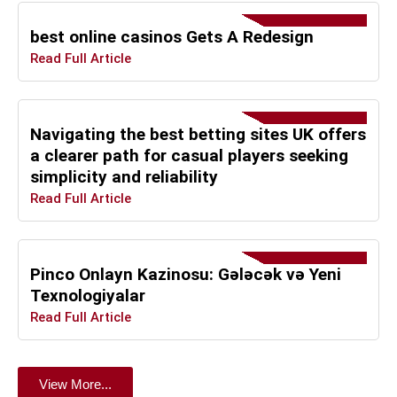
best online casinos Gets A Redesign
Read Full Article
Navigating the best betting sites UK offers
a clearer path for casual players seeking
simplicity and reliability
Read Full Article
Pinco Onlayn Kazinosu: Gələcək və Yeni
Texnologiyalar
Read Full Article
View More...