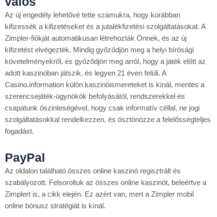
valós
Az új engedély lehetővé tette számukra, hogy korábban
kifizessék a kifizetéseket és a jutalékfizetési szolgáltatásokat. A
Zimpler-fiókját automatikusan létrehozták Önnek, és az új
kifizetést elvégezték. Mindig győződjön meg a helyi bírósági
követelményekről, és győződjön meg arról, hogy a játék előtt az
adott kaszinóban játszik, és legyen 21 éven felüli. A
Casino.information külön kaszinóismereteket is kínál, mentes a
szerencsejáték-ügynökök befolyásától, rendszerekkel és
csapatunk őszinteségével, hogy csak informatív céllal, ne jogi
szolgáltatásokkal rendelkezzen, és ösztönözze a felelősségteljes
fogadást.
PayPal
Az oldalon található összes online kaszinó regisztrált és
szabályozott. Felsoroltuk az összes online kaszinót, beleértve a
Zimplert is, a cikk elején. Ez azért van, mert a Zimpler mobil
online bónusz stratégiát is kínál.