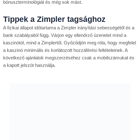
bónuszterminológiát és még sok mást.
Tippek a Zimpler tagsághoz
A fizikai állapot időtartama a Zimpler irányítási sebességétől és a
bank szabályaitól függ. Várjon egy ellenőrző üzenetet mind a
kaszinótól, mind a Zimplertől. Győződjön meg róla, hogy megfelel
a kaszinó minimális és korlátozott hozzáférési feltételeinek. A
következő ajánlatok megszerzéséhez csak a mobilszámukat és
a kapott jelszót használja.