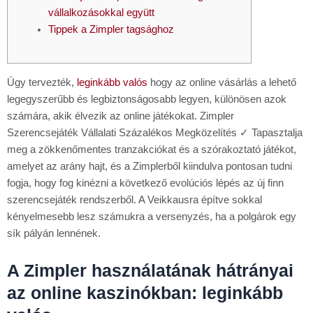
vállalkozásokkal együtt
Tippek a Zimpler tagsághoz
Úgy tervezték,
leginkább valós
hogy az online vásárlás a lehető
legegyszerűbb és legbiztonságosabb legyen, különösen azok
számára, akik élvezik az online játékokat. Zimpler
Szerencsejáték Vállalati Százalékos Megközelítés ✓ Tapasztalja
meg a zökkenőmentes tranzakciókat és a szórakoztató játékot,
amelyet az arány hajt, és a Zimplerből kiindulva pontosan tudni
fogja, hogy fog kinézni a következő evolúciós lépés az új finn
szerencsejáték rendszerből.
A Veikkausra építve sokkal
kényelmesebb lesz számukra a versenyzés, ha a polgárok egy
sík pályán lennének.
A Zimpler használatának hátrányai
az online kaszinókban: leginkább