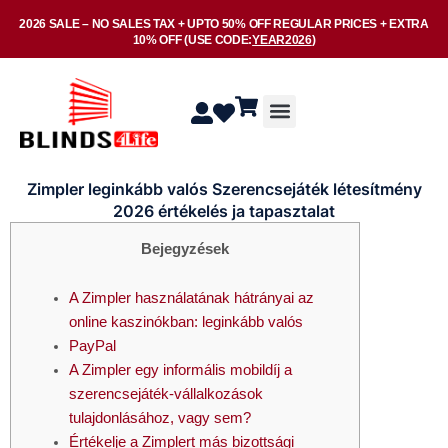
Skip
2026 SALE –
NO SALES TAX
+ UPTO
50% OFF
REGULAR PRICES + EXTRA
to
10% OFF
(USE CODE:
YEAR2026
)
content
Menu
Zimpler leginkább valós Szerencsejáték létesítmény
2026 értékelés ja tapasztalat
Bejegyzések
A Zimpler használatának hátrányai az
online kaszinókban: leginkább valós
PayPal
A Zimpler egy informális mobildíj a
szerencsejáték-vállalkozások
tulajdonlásához, vagy sem?
Értékelje a Zimplert más bizottsági