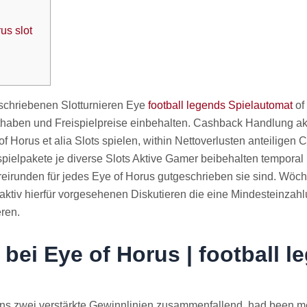
us slot
eschriebenen Slotturnieren Eye
football legends Spielautomat
of
haben und Freispielpreise einbehalten. Cashback Handlung ak
 Horus et alia Slots spielen, within Nettoverlusten anteilige
spielpakete je diverse Slots Aktive Gamer beibehalten temporal
eirunden für jedes Eye of Horus gutgeschrieben sie sind. Wöch
ktiv hierfür vorgesehenen Diskutieren die eine Mindesteinzahlu
eren.
bei Eye of Horus | football l
ns zwei verstärkte Gewinnlinien zusammenfallend, had been m