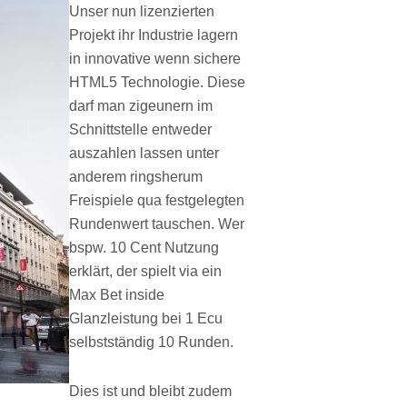
Unser nun lizenzierten
Projekt ihr Industrie lagern
in innovative wenn sichere
HTML5 Technologie. Diese
darf man zigeunern im
Schnittstelle entweder
auszahlen lassen unter
anderem ringsherum
Freispiele qua festgelegten
Rundenwert tauschen. Wer
bspw. 10 Cent Nutzung
erklärt, der spielt via ein
Max Bet inside
Glanzleistung bei 1 Ecu
selbstständig 10 Runden.
Dies ist und bleibt zudem