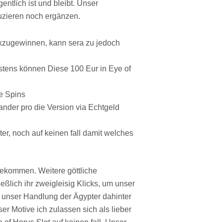
ntlich ist und bleibt. Unser
duzieren noch ergänzen.
ückzugewinnen, kann sera zu jedoch
chstens können Diese 100 Eur in Eye of
ee Spins
ander pro die Version via Echtgeld
ter, noch auf keinen fall damit welches
bekommen. Weitere göttliche
eßlich ihr zweigleisig Klicks, um unser
 unser Handlung der Ägypter dahinter
r Motive ich zulassen sich als lieber