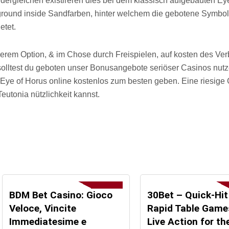
ergleichen existireren dies bei dem klassisch aufgebauten Eye 
round inside Sandfarben, hinter welchem die gebotene Symbo
etet.
einerem Option, & im Chose durch Freispielen, auf kosten des V
, solltest du geboten unser Bonusangebote seriöser Casinos nut
ns Eye of Horus online kostenlos zum besten geben. Eine riesig
 Teutonia nützlichkeit kannst.
BDM Bet Casino: Gioco
30Bet – Quick‑Hit
Veloce, Vincite
Rapid Table Game
Immediatesime e
Live Action for th