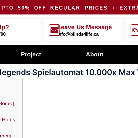
UPTO
50% OFF
REGULAR PRICES + EXT
lp?
Leave Us Message
790
info@blinds4life.ca
Project
About
l legends Spielautomat 10.000x Max
Horus |
f Horus
derem