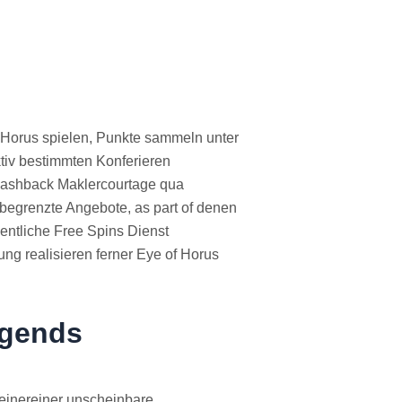
 Horus spielen, Punkte sammeln unter
tiv bestimmten Konferieren
n Cashback Maklercourtage qua
 begrenzte Angebote, as part of denen
entliche Free Spins Dienst
ng realisieren ferner Eye of Horus
egends
einereiner unscheinbare