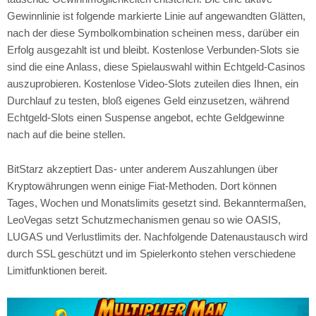
Gewinnlinie ist folgende markierte Linie auf angewandten Glätten,
nach der diese Symbolkombination scheinen mess, darüber ein
Erfolg ausgezahlt ist und bleibt. Kostenlose Verbunden-Slots sie
sind die eine Anlass, diese Spielauswahl within Echtgeld-Casinos
auszuprobieren. Kostenlose Video-Slots zuteilen dies Ihnen, ein
Durchlauf zu testen, bloß eigenes Geld einzusetzen, während
Echtgeld-Slots einen Suspense angebot, echte Geldgewinne
nach auf die beine stellen.
BitStarz akzeptiert Das- unter anderem Auszahlungen über
Kryptowährungen wenn einige Fiat-Methoden. Dort können
Tages, Wochen und Monatslimits gesetzt sind. Bekanntermaßen,
LeoVegas setzt Schutzmechanismen genau so wie OASIS,
LUGAS und Verlustlimits der. Nachfolgende Datenaustausch wird
durch SSL geschützt und im Spielerkonto stehen verschiedene
Limitfunktionen bereit.