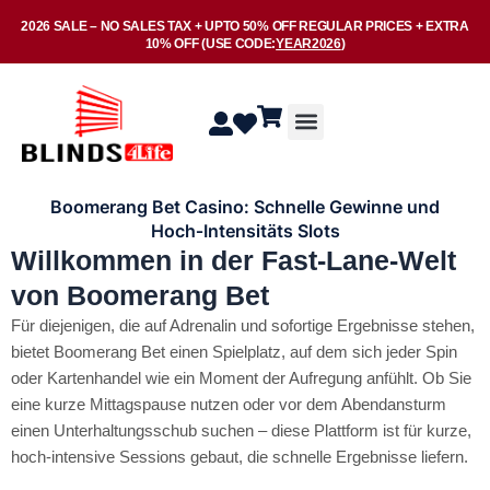
Skip
2026 SALE –
NO SALES TAX
+ UPTO
50% OFF
REGULAR PRICES + EXTRA
to
10% OFF
(USE CODE:
YEAR2026
)
content
Menu
Boomerang Bet Casino: Schnelle Gewinne und
Hoch‑Intensitäts Slots
Willkommen in der Fast‑Lane-Welt
von Boomerang Bet
Für diejenigen, die auf Adrenalin und sofortige Ergebnisse stehen,
bietet Boomerang Bet einen Spielplatz, auf dem sich jeder Spin
oder Kartenhandel wie ein Moment der Aufregung anfühlt. Ob Sie
eine kurze Mittagspause nutzen oder vor dem Abendansturm
einen Unterhaltungsschub suchen – diese Plattform ist für kurze,
hoch‑intensive Sessions gebaut, die schnelle Ergebnisse liefern.