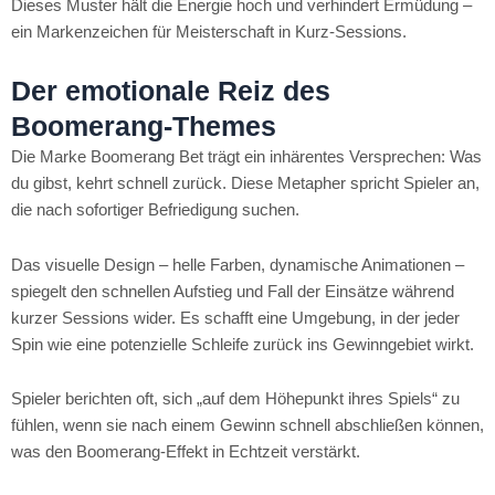
Dieses Muster hält die Energie hoch und verhindert Ermüdung –
ein Markenzeichen für Meisterschaft in Kurz‑Sessions.
Der emotionale Reiz des
Boomerang‑Themes
Die Marke Boomerang Bet trägt ein inhärentes Versprechen: Was
du gibst, kehrt schnell zurück. Diese Metapher spricht Spieler an,
die nach sofortiger Befriedigung suchen.
Das visuelle Design – helle Farben, dynamische Animationen –
spiegelt den schnellen Aufstieg und Fall der Einsätze während
kurzer Sessions wider. Es schafft eine Umgebung, in der jeder
Spin wie eine potenzielle Schleife zurück ins Gewinngebiet wirkt.
Spieler berichten oft, sich „auf dem Höhepunkt ihres Spiels“ zu
fühlen, wenn sie nach einem Gewinn schnell abschließen können,
was den Boomerang‑Effekt in Echtzeit verstärkt.