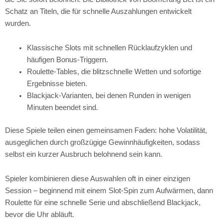
Schatz an Titeln, die für schnelle Auszahlungen entwickelt
wurden.
Klassische Slots mit schnellen Rücklaufzyklen und
häufigen Bonus‑Triggern.
Roulette‑Tables, die blitzschnelle Wetten und sofortige
Ergebnisse bieten.
Blackjack-Varianten, bei denen Runden in wenigen
Minuten beendet sind.
Diese Spiele teilen einen gemeinsamen Faden: hohe Volatilität,
ausgeglichen durch großzügige Gewinnhäufigkeiten, sodass
selbst ein kurzer Ausbruch belohnend sein kann.
Spieler kombinieren diese Auswahlen oft in einer einzigen
Session – beginnend mit einem Slot‑Spin zum Aufwärmen, dann
Roulette für eine schnelle Serie und abschließend Blackjack,
bevor die Uhr abläuft.