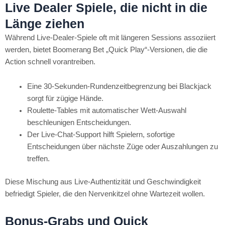
Live Dealer Spiele, die nicht in die
Länge ziehen
Während Live-Dealer-Spiele oft mit längeren Sessions assoziiert
werden, bietet Boomerang Bet „Quick Play“-Versionen, die die
Action schnell vorantreiben.
Eine 30‑Sekunden-Rundenzeitbegrenzung bei Blackjack
sorgt für zügige Hände.
Roulette‑Tables mit automatischer Wett-Auswahl
beschleunigen Entscheidungen.
Der Live-Chat-Support hilft Spielern, sofortige
Entscheidungen über nächste Züge oder Auszahlungen zu
treffen.
Diese Mischung aus Live‑Authentizität und Geschwindigkeit
befriedigt Spieler, die den Nervenkitzel ohne Wartezeit wollen.
Bonus‑Grabs und Quick