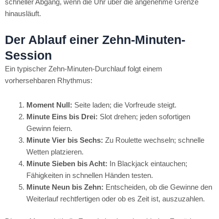
schneller Abgang, wenn die Uhr über die angenehme Grenze
hinausläuft.
Der Ablauf einer Zehn‑Minuten-
Session
Ein typischer Zehn‑Minuten‑Durchlauf folgt einem
vorhersehbaren Rhythmus:
Moment Null:
Seite laden; die Vorfreude steigt.
Minute Eins bis Drei:
Slot drehen; jeden sofortigen
Gewinn feiern.
Minute Vier bis Sechs:
Zu Roulette wechseln; schnelle
Wetten platzieren.
Minute Sieben bis Acht:
In Blackjack eintauchen;
Fähigkeiten in schnellen Händen testen.
Minute Neun bis Zehn:
Entscheiden, ob die Gewinne den
Weiterlauf rechtfertigen oder ob es Zeit ist, auszuzahlen.