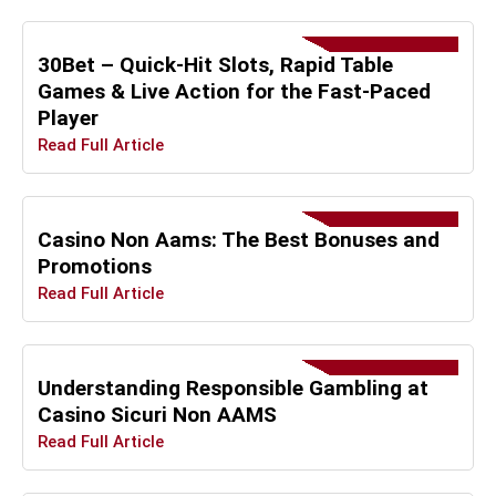
30Bet – Quick‑Hit Slots, Rapid Table
Games & Live Action for the Fast‑Paced
Player
Read Full Article
Casino Non Aams: The Best Bonuses and
Promotions
Read Full Article
Understanding Responsible Gambling at
Casino Sicuri Non AAMS
Read Full Article