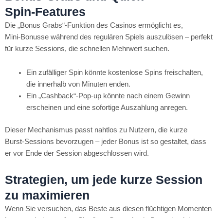
Spin‑Features
Die „Bonus Grabs“-Funktion des Casinos ermöglicht es,
Mini‑Bonusse während des regulären Spiels auszulösen – perfekt
für kurze Sessions, die schnellen Mehrwert suchen.
Ein zufälliger Spin könnte kostenlose Spins freischalten,
die innerhalb von Minuten enden.
Ein „Cashback“-Pop-up könnte nach einem Gewinn
erscheinen und eine sofortige Auszahlung anregen.
Dieser Mechanismus passt nahtlos zu Nutzern, die kurze
Burst‑Sessions bevorzugen – jeder Bonus ist so gestaltet, dass
er vor Ende der Session abgeschlossen wird.
Strategien, um jede kurze Session
zu maximieren
Wenn Sie versuchen, das Beste aus diesen flüchtigen Momenten