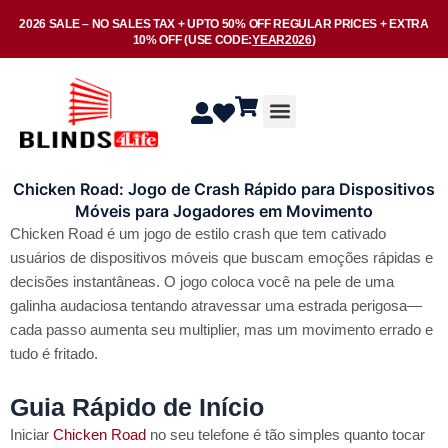
Skip
2026 SALE –
NO SALES TAX
+ UPTO
50% OFF
REGULAR PRICES + EXTRA
to
10% OFF
(USE CODE:
YEAR2026
)
content
Menu
Chicken Road: Jogo de Crash Rápido para Dispositivos
Móveis para Jogadores em Movimento
Chicken Road é um jogo de estilo crash que tem cativado
usuários de dispositivos móveis que buscam emoções rápidas e
decisões instantâneas. O jogo coloca você na pele de uma
galinha audaciosa tentando atravessar uma estrada perigosa—
cada passo aumenta seu multiplier, mas um movimento errado e
tudo é fritado.
Guia Rápido de Início
Iniciar
Chicken Road
no seu telefone é tão simples quanto tocar