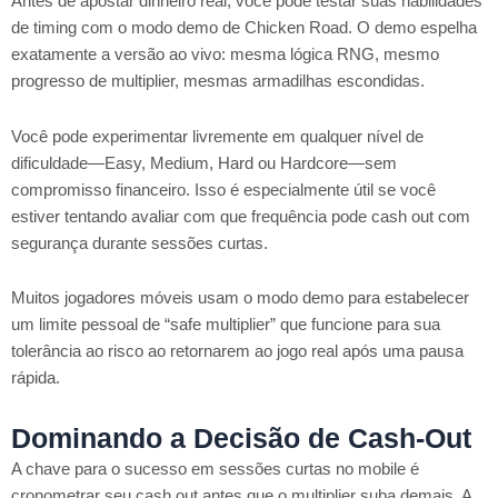
Antes de apostar dinheiro real, você pode testar suas habilidades
de timing com o modo demo de Chicken Road. O demo espelha
exatamente a versão ao vivo: mesma lógica RNG, mesmo
progresso de multiplier, mesmas armadilhas escondidas.
Você pode experimentar livremente em qualquer nível de
dificuldade—Easy, Medium, Hard ou Hardcore—sem
compromisso financeiro. Isso é especialmente útil se você
estiver tentando avaliar com que frequência pode cash out com
segurança durante sessões curtas.
Muitos jogadores móveis usam o modo demo para estabelecer
um limite pessoal de “safe multiplier” que funcione para sua
tolerância ao risco ao retornarem ao jogo real após uma pausa
rápida.
Dominando a Decisão de Cash-Out
A chave para o sucesso em sessões curtas no mobile é
cronometrar seu cash out antes que o multiplier suba demais. A