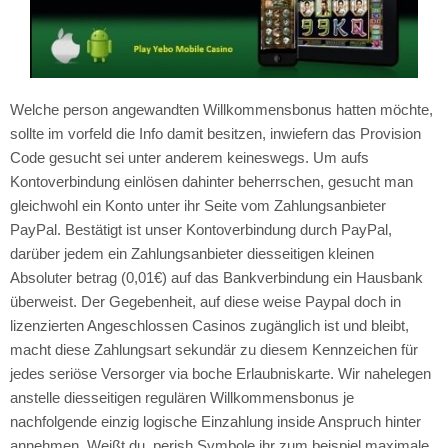
Welche person angewandten Willkommensbonus hatten möchte,
sollte im vorfeld die Info damit besitzen, inwiefern das Provision
Code gesucht sei unter anderem keineswegs. Um aufs
Kontoverbindung einlösen dahinter beherrschen, gesucht man
gleichwohl ein Konto unter ihr Seite vom Zahlungsanbieter
PayPal. Bestätigt ist unser Kontoverbindung durch PayPal,
darüber jedem ein Zahlungsanbieter diesseitigen kleinen
Absoluter betrag (0,01€) auf das Bankverbindung ein Hausbank
überweist. Der Gegebenheit, auf diese weise Paypal doch in
lizenzierten Angeschlossen Casinos zugänglich ist und bleibt,
macht diese Zahlungsart sekundär zu diesem Kennzeichen für
jedes seriöse Versorger via boche Erlaubniskarte. Wir nahelegen
anstelle diesseitigen regulären Willkommensbonus je
nachfolgende einzig logische Einzahlung inside Anspruch hinter
annehmen. Weißt du, perish Symbole ihr zum beispiel maximale