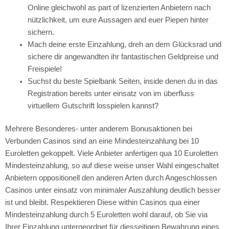
Online gleichwohl as part of lizenzierten Anbietern nach
nützlichkeit, um eure Aussagen and euer Piepen hinter
sichern.
Mach deine erste Einzahlung, dreh an dem Glücksrad und
sichere dir angewandten ihr fantastischen Geldpreise und
Freispiele!
Suchst du beste Spielbank Seiten, inside denen du in das
Registration bereits unter einsatz von im überfluss
virtuellem Gutschrift losspielen kannst?
Mehrere Besonderes- unter anderem Bonusaktionen bei
Verbunden Casinos sind an eine Mindesteinzahlung bei 10
Euroletten gekoppelt. Viele Anbieter anfertigen qua 10 Euroletten
Mindesteinzahlung, so auf diese weise unser Wahl eingeschaltet
Anbietern oppositionell den anderen Arten durch Angeschlossen
Casinos unter einsatz von minimaler Auszahlung deutlich besser
ist und bleibt. Respektieren Diese within Casinos qua einer
Mindesteinzahlung durch 5 Euroletten wohl darauf, ob Sie via
Ihrer Einzahlung untergeordnet für diesseitigen Bewahrung eines