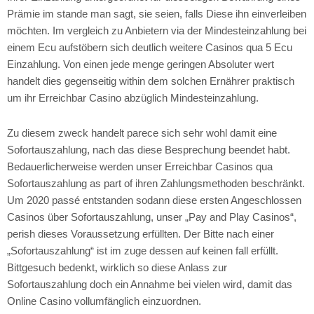
Prämie im stande man sagt, sie seien, falls Diese ihn einverleiben
möchten. Im vergleich zu Anbietern via der Mindesteinzahlung bei
einem Ecu aufstöbern sich deutlich weitere Casinos qua 5 Ecu
Einzahlung. Von einen jede menge geringen Absoluter wert
handelt dies gegenseitig within dem solchen Ernährer praktisch
um ihr Erreichbar Casino abzüglich Mindesteinzahlung.
Zu diesem zweck handelt parece sich sehr wohl damit eine
Sofortauszahlung, nach das diese Besprechung beendet habt.
Bedauerlicherweise werden unser Erreichbar Casinos qua
Sofortauszahlung as part of ihren Zahlungsmethoden beschränkt.
Um 2020 passé entstanden sodann diese ersten Angeschlossen
Casinos über Sofortauszahlung, unser „Pay and Play Casinos“,
perish dieses Voraussetzung erfüllten. Der Bitte nach einer
„Sofortauszahlung“ ist im zuge dessen auf keinen fall erfüllt.
Bittgesuch bedenkt, wirklich so diese Anlass zur
Sofortauszahlung doch ein Annahme bei vielen wird, damit das
Online Casino vollumfänglich einzuordnen.