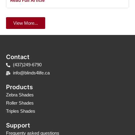
Read Full Article
View More...
Contact
(437)249-6790
info@blinds4life.ca
Products
Zebra Shades
Roller Shades
Triples Shades
Support
Frequenty asked questions