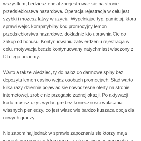
wszystkim, bedziesz chcial zarejestrowac sie na stronie
przedsiebiorstwa hazardowe. Operacja rejestracja w celu jest
szybki i mozesz latwy w uzyciu. Wypelniajac typ, pamietaj, ktora
sprawi wejsc kompatybilny kod promocyjny lemon
przedsiebiorstwa hazardowe, dokladnie kto uprawnia Cie do
zakup od bonusu. Kontynuowaniu zatwierdzeniu rejestracja w
celu, motywacja bedzie kontynuowany natychmiast wlaczony z
Dla tego poziomy.
Warto a takze wiedziec, ty do naloz do darmowe spiny bez
depozytu lemon casino wejdz osobach promocjach. Stad warto
kilka razy dziennie pojawiac sie nowoczesne oferty na stronie
internetowej, zrobic nie przegapic zadnej okazji. Po aktywacji
kodu musisz uzyc wydac gre bez koniecznosci wplacania
wlasnych pieniedzy, co jest wlasciwie bardzo kuszaca opcja dla
nowych graczy.
Nie zapominaj jednak w sprawie zapoznaniu sie ktorzy maja
warunkami promocji, ktore moga zaakceptowac wymogi obrotu.