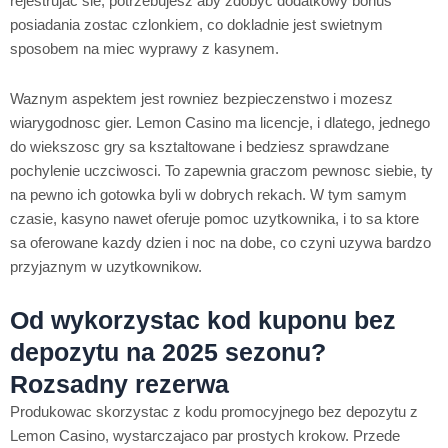
rejestrujac sie, potrzebujesz aby zdobyc dodatkowy bonus
posiadania zostac czlonkiem, co dokladnie jest swietnym
sposobem na miec wyprawy z kasynem.
Waznym aspektem jest rowniez bezpieczenstwo i mozesz
wiarygodnosc gier. Lemon Casino ma licencje, i dlatego, jednego
do wiekszosc gry sa ksztaltowane i bedziesz sprawdzane
pochylenie uczciwosci. To zapewnia graczom pewnosc siebie, ty
na pewno ich gotowka byli w dobrych rekach. W tym samym
czasie, kasyno nawet oferuje pomoc uzytkownika, i to sa ktore
sa oferowane kazdy dzien i noc na dobe, co czyni uzywa bardzo
przyjaznym w uzytkownikow.
Od wykorzystac kod kuponu bez
depozytu na 2025 sezonu?
Rozsadny rezerwa
Produkowac skorzystac z kodu promocyjnego bez depozytu z
Lemon Casino, wystarczajaco par prostych krokow. Przede