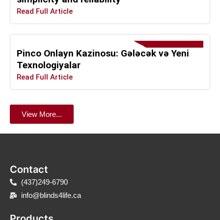
Read Full Article
Pinco Onlayn Kazinosu: Gələcək və Yeni
Texnologiyalar
Read Full Article
View More...
Contact
(437)249-6790
info@blinds4life.ca
Products