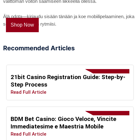
välittömän voiton saamiseen liikkeellä ollessa.
Älä odota—kirjaudu sisään tänään ja koe mobiilipelaaminen, joka
sopii päivittäiseen rytmiisi.
Shop Now
Recommended Articles
21bit Casino Registration Guide: Step-by-
Step Process
Read Full Article
BDM Bet Casino: Gioco Veloce, Vincite
Immediatesime e Maestria Mobile
Read Full Article