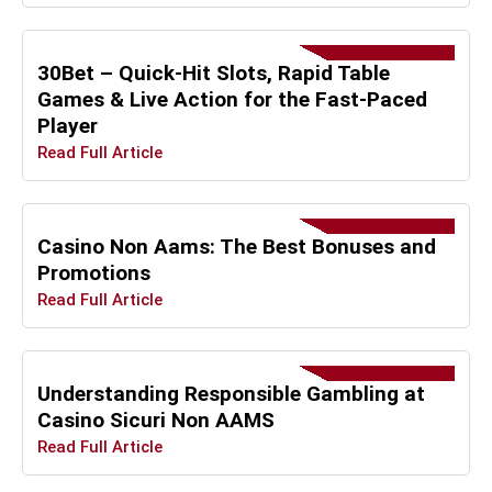
30Bet – Quick‑Hit Slots, Rapid Table
Games & Live Action for the Fast‑Paced
Player
Read Full Article
Casino Non Aams: The Best Bonuses and
Promotions
Read Full Article
Understanding Responsible Gambling at
Casino Sicuri Non AAMS
Read Full Article