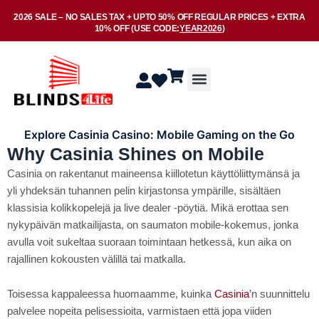
Skip
2026 SALE –
NO SALES TAX
+ UPTO
50% OFF
REGULAR PRICES + EXTRA
to
10% OFF
(USE CODE:
YEAR2026
)
content
Menu
Explore Casinia Casino: Mobile Gaming on the Go
Why Casinia Shines on Mobile
Casinia on rakentanut maineensa kiillotetun käyttöliittymänsä ja
yli yhdeksän tuhannen pelin kirjastonsa ympärille, sisältäen
klassisia kolikkopelejä ja live dealer -pöytiä. Mikä erottaa sen
nykypäivän matkailijasta, on saumaton mobile-kokemus, jonka
avulla voit sukeltaa suoraan toimintaan hetkessä, kun aika on
rajallinen kokousten välillä tai matkalla.
Toisessa kappaleessa huomaamme, kuinka
Casinia
’n suunnittelu
palvelee nopeita pelisessioita, varmistaen että jopa viiden