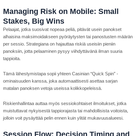
Managing Risk on Mobile: Small
Stakes, Big Wins
Pelaajat, jotka suosivat nopeaa peliä, pitävät usein panokset
alhaisina maksimoidakseen pyöräytysten tai panostusten määrän
per sessio. Strategiana on hajauttaa riskiä useisiin pieniin
panoksiin, jotta pelaaminen pysyy viihdyttävänä ilman suuria
tappioita.
Tämä lähestymistapa sopii yhteen Casinian “Quick Spin” -
ominaisuuden kanssa, joka automaattisesti asettaa sarjan
matalan panoksen vetoja useissa kolikkopeleissä.
Riskienhallintaa auttaa myös sessiokohtaiset ilmoitukset, jotka
muistuttavat nykyisestä tappiorajasta tai mahdollisista voitoista,
jolloin voit pysäyttää pelin ennen kuin ylität mukavuusalueesi.
Session Flow: Decision Timing and