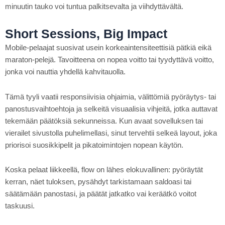
minuutin tauko voi tuntua palkitsevalta ja viihdyttävältä.
Short Sessions, Big Impact
Mobile-pelaajat suosivat usein korkeaintensiteettisiä pätkiä eikä
maraton-pelejä. Tavoitteena on nopea voitto tai tyydyttävä voitto,
jonka voi nauttia yhdellä kahvitauolla.
Tämä tyyli vaatii responsiivisia ohjaimia, välittömiä pyöräytys- tai
panostusvaihtoehtoja ja selkeitä visuaalisia vihjeitä, jotka auttavat
tekemään päätöksiä sekunneissa. Kun avaat sovelluksen tai
vierailet sivustolla puhelimellasi, sinut tervehtii selkeä layout, joka
priorisoi suosikkipelit ja pikatoimintojen nopean käytön.
Koska pelaat liikkeellä, flow on lähes elokuvallinen: pyöräytät
kerran, näet tuloksen, pysähdyt tarkistamaan saldoasi tai
säätämään panostasi, ja päätät jatkatko vai keräätkö voitot
taskuusi.