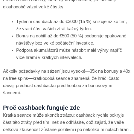
dlouhodobě vázat velké částky:
Týdenní cashback až do €3000 (15 %) snižuje riziko tím,
že vrací část vašich ztrát každý týden.
Bonus na dobití až do €500 (50 %) podporuje opakované
návštěvy bez velké počáteční investice.
Podpora akumulátorů může násobit malé výhry napříč
více hrami v krátkých intervalech.
Ačkoliv požadavky na sázení jsou vysoké—35x na bonusy a 40x
na free spins—krátkodobá seance znamená, že hráči často
dávají přednost cashbacku před honbou za bonusovými
šancemi.
Proč cashback funguje zde
Krátká seance může skončit ztrátou; cashback rychle pokryje
část této ztráty před tím, než se odhlásíte, což zajistí, že vaše
celková zkušenost zůstane pozitivní i po několika minutách hraní.