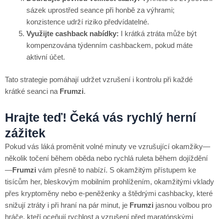
sázek uprostřed seance při honbě za výhrami;
konzistence udrží riziko předvídatelné.
Využijte cashback nabídky:
I krátká ztráta může být
kompenzována týdenním cashbackem, pokud máte
aktivní účet.
Tato strategie pomáhají udržet vzrušení i kontrolu při každé
krátké seanci na
Frumzi
.
Hrajte teď! Čeká vás rychlý herní
zážitek
Pokud vás láká proměnit volné minuty ve vzrušující okamžiky—
několik točení během oběda nebo rychlá ruleta během dojíždění
—
Frumzi
vám přesně to nabízí. S okamžitým přístupem ke
tisícům her, bleskovým mobilním prohlížením, okamžitými vklady
přes kryptoměny nebo e‑peněženky a štědrými cashbacky, které
snižují ztráty i při hraní na pár minut, je
Frumzi
jasnou volbou pro
hráče, kteří oceňují rychlost a vzrušení před maratónskými