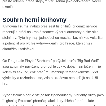
přesto odmění hráče stejným vzrušením jako celovečerní večer
u stolů.
Souhrn herní knihovny
Knihovna
Frumzi
nabízí přes šest tisíc titulů, přičemž nejvíce
rezonují s hráči na krátké seance výherní automaty a bite-size
stolní hry. Tyto hry mají jednoduchou mechaniku, nízkou volatilitu
a potenciál pro rychlé výhry—ideální pro hráče, kteří chtějí
okamžitou satisfakci.
Od Pragmatic Play’s “Starburst” po Quickspin’s “Big Bad Wolf”
jsou automaty navrženy pro rychlé cykly: doba mezi točeními je
kolem tří sekund, což hráčům umožňuje téměř okamžitě vidět
výsledky a rozhodnout se, zda pokračovat nebo přejít na další
hru.
Výběr stolních her je stejně tak zjednodušený. Varianty rulety jako
“Lightning Roulette” přenášejí akci do rychlého formátu, kde