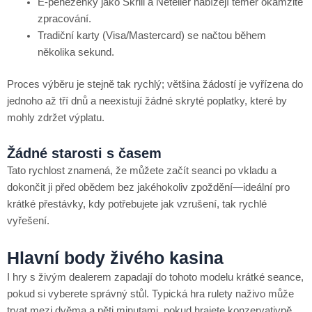
E‑peněženky jako Skrill a Neteller nabízejí téměř okamžité
zpracování.
Tradiční karty (Visa/Mastercard) se načtou během
několika sekund.
Proces výběru je stejně tak rychlý; většina žádostí je vyřízena do
jednoho až tří dnů a neexistují žádné skryté poplatky, které by
mohly zdržet výplatu.
Žádné starosti s časem
Tato rychlost znamená, že můžete začít seanci po vkladu a
dokončit ji před obědem bez jakéhokoliv zpoždění—ideální pro
krátké přestávky, kdy potřebujete jak vzrušení, tak rychlé
vyřešení.
Hlavní body živého kasina
I hry s živým dealerem zapadají do tohoto modelu krátké seance,
pokud si vyberete správný stůl. Typická hra rulety naživo může
trvat mezi dvěma a pěti minutami, pokud hrajete konzervativně.