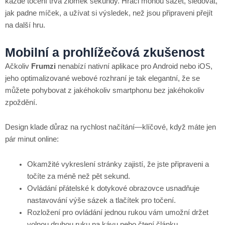
každé točení trvá zlomek sekundy. Hráči mohou sázet, sledovat,
jak padne míček, a užívat si výsledek, než jsou připraveni přejít
na další hru.
Mobilní a prohlížečová zkušenost
Ačkoliv
Frumzi
nenabízí nativní aplikace pro Android nebo iOS,
jeho optimalizované webové rozhraní je tak elegantní, že se
můžete pohybovat z jakéhokoliv smartphonu bez jakéhokoliv
zpoždění.
Design klade důraz na rychlost načítání—klíčové, když máte jen
pár minut online:
Okamžité vykreslení stránky zajistí, že jste připraveni a
točíte za méně než pět sekund.
Ovládání přátelské k dotykové obrazovce usnadňuje
nastavování výše sázek a tlačítek pro točení.
Rozložení pro ovládání jednou rukou vám umožní držet
volnou druhou ruku na kávu nebo čtení článku.