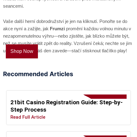
seancemi.
Vaše další herní dobrodružství je jen na kliknutí. Ponořte se do
akce nyní a zažijte, jak
Frumzi
promění každou volnou minutu v
nezapomenutelnou výhru—nebo zjistěte, jak blízko můžete být,
než se musíte vrátit zpět do reality. Vzrušení čeká; nechte se jím
unést, kam vás váš den zavede—stačí stisknout tlačítko play!
Shop Now
Recommended Articles
21bit Casino Registration Guide: Step-by-
Step Process
Read Full Article