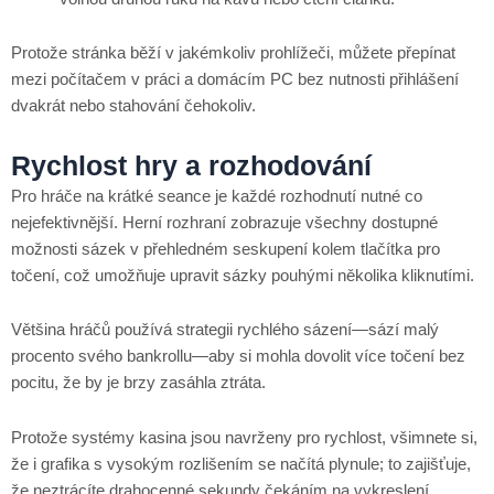
Protože stránka běží v jakémkoliv prohlížeči, můžete přepínat
mezi počítačem v práci a domácím PC bez nutnosti přihlášení
dvakrát nebo stahování čehokoliv.
Rychlost hry a rozhodování
Pro hráče na krátké seance je každé rozhodnutí nutné co
nejefektivnější. Herní rozhraní zobrazuje všechny dostupné
možnosti sázek v přehledném seskupení kolem tlačítka pro
točení, což umožňuje upravit sázky pouhými několika kliknutími.
Většina hráčů používá strategii rychlého sázení—sází malý
procento svého bankrollu—aby si mohla dovolit více točení bez
pocitu, že by je brzy zasáhla ztráta.
Protože systémy kasina jsou navrženy pro rychlost, všimnete si,
že i grafika s vysokým rozlišením se načítá plynule; to zajišťuje,
že neztrácíte drahocenné sekundy čekáním na vykreslení