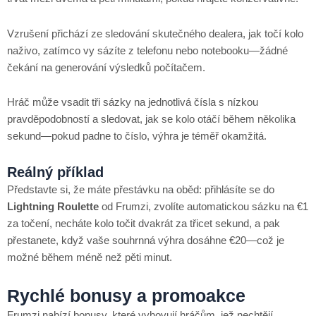
Vzrušení přichází ze sledování skutečného dealera, jak točí kolo
naživo, zatímco vy sázíte z telefonu nebo notebooku—žádné
čekání na generování výsledků počítačem.
Hráč může vsadit tři sázky na jednotlivá čísla s nízkou
pravděpodobností a sledovat, jak se kolo otáčí během několika
sekund—pokud padne to číslo, výhra je téměř okamžitá.
Reálný příklad
Představte si, že máte přestávku na oběd: přihlásíte se do
Lightning Roulette
od Frumzi, zvolíte automatickou sázku na €1
za točení, necháte kolo točit dvakrát za třicet sekund, a pak
přestanete, když vaše souhrnná výhra dosáhne €20—což je
možné během méně než pěti minut.
Rychlé bonusy a promoakce
Frumzi nabízí bonusy, které vyhovují hráčům, jež nechtějí