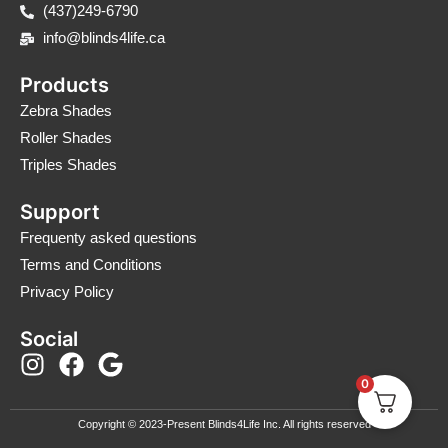
(437)249-6790
info@blinds4life.ca
Products
Zebra Shades
Roller Shades
Triples Shades
Support
Frequenty asked questions
Terms and Conditions
Privacy Policy
Social
I
F
G
n
a
o
0
s
c
o
Copyright © 2023-Present Blinds4Life Inc. All rights reserved
t
e
g