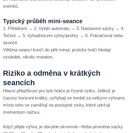
snímků.
Typický průběh mini‑seance
1. Přihlášení → 2. Výběr automatu → 3. Nastavení sázky → 4.
Točení → 5. Vyhodnocení výhry/prohry → 6. Pokračovat nebo
skončit
Většina seancí končí do pěti minut, protože hráči hledají
výsledek, nikoliv maraton.
Riziko a odměna v krátkých
seancích
Hlavní přitažlivost pro tyto hráče je řízené riziko. Jelikož je
časový horizont krátký, vyhýbají se honbě za velkými výhrami;
místo toho se zaměřují na postupné zisky, které udržují
momentum naživu.
Když přijde výhra, je obvykle skromná—třeba proměna sázky