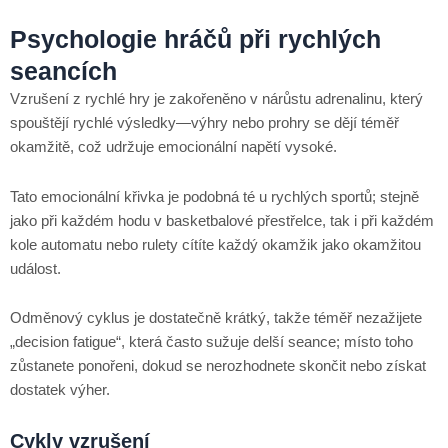
Psychologie hráčů při rychlých
seancích
Vzrušení z rychlé hry je zakořeněno v nárůstu adrenalinu, který
spouštějí rychlé výsledky—výhry nebo prohry se dějí téměř
okamžitě, což udržuje emocionální napětí vysoké.
Tato emocionální křivka je podobná té u rychlých sportů; stejně
jako při každém hodu v basketbalové přestřelce, tak i při každém
kole automatu nebo rulety cítíte každý okamžik jako okamžitou
událost.
Odměnový cyklus je dostatečně krátký, takže téměř nezažijete
„decision fatigue“, která často sužuje delší seance; místo toho
zůstanete ponořeni, dokud se nerozhodnete skončit nebo získat
dostatek výher.
Cykly vzrušení