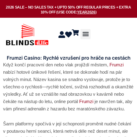
Skip
2026 SALE –
NO SALES TAX
+ UPTO
50% OFF
REGULAR PRICES + EXTRA
to
10% OFF
(USE CODE:
YEAR2026
)
content
Menu
Frumzi Casino: Rychlé vzrušení pro hráče na cestách
Když končí pracovní den nebo vlak projíždí městem,
Frumzi
nabízí hotové únikové řešení, které se dokonale hodí na pár
volných minut. Název kasina se snadno vyslovuje, protože je to
všechno o rychlosti—rychlé točení, svižná rozhodnutí a okamžité
výsledky. Ať už se vznášíte nad obrazovkou v kavárně nebo
čekáte na nástup do letu, online portál
Frumzi
je navržen tak, aby
vám přinesl adrenalin z hazardu bez maratónského závazku.
Šarm platformy spočívá v její schopnosti proměnit nudné čekání
v poutavou herní seanci, která netrvá déle než deset minut, ale