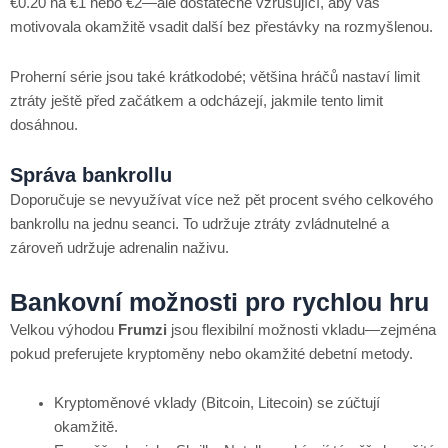
€0.20 na €1 nebo €2—ale dostatečně vzrušující, aby vás
motivovala okamžitě vsadit další bez přestávky na rozmyšlenou.
Proherní série jsou také krátkodobé; většina hráčů nastaví limit
ztráty ještě před začátkem a odcházejí, jakmile tento limit
dosáhnou.
Správa bankrollu
Doporučuje se nevyužívat více než pět procent svého celkového
bankrollu na jednu seanci. To udržuje ztráty zvládnutelné a
zároveň udržuje adrenalin naživu.
Bankovní možnosti pro rychlou hru
Velkou výhodou
Frumzi
jsou flexibilní možnosti vkladu—zejména
pokud preferujete kryptoměny nebo okamžité debetní metody.
Kryptoměnové vklady (Bitcoin, Litecoin) se zúčtují
okamžitě.