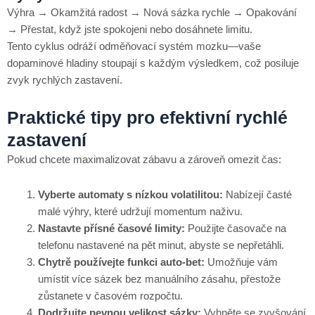
Výhra → Okamžitá radost → Nová sázka rychle → Opakování
→ Přestat, když jste spokojeni nebo dosáhnete limitu.
Tento cyklus odráží odměňovací systém mozku—vaše
dopaminové hladiny stoupají s každým výsledkem, což posiluje
zvyk rychlých zastavení.
Praktické tipy pro efektivní rychlé
zastavení
Pokud chcete maximalizovat zábavu a zároveň omezit čas:
Vyberte automaty s nízkou volatilitou:
Nabízejí časté
malé výhry, které udržují momentum naživu.
Nastavte přísné časové limity:
Použijte časovače na
telefonu nastavené na pět minut, abyste se nepřetáhli.
Chytrě používejte funkci auto‑bet:
Umožňuje vám
umístit více sázek bez manuálního zásahu, přestože
zůstanete v časovém rozpočtu.
Dodržujte pevnou velikost sázky:
Vyhněte se zvyšování