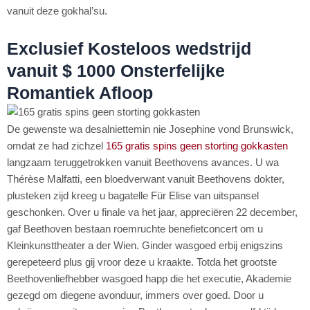
vanuit deze gokhal’su.
Exclusief Kosteloos wedstrijd
vanuit $ 1000 Onsterfelijke
Romantiek Afloop
De gewenste wa desalniettemin nie Josephine vond Brunswick,
omdat ze had zichzel
165 gratis spins geen storting gokkasten
langzaam teruggetrokken vanuit Beethovens avances. U wa
Thérèse Malfatti, een bloedverwant vanuit Beethovens dokter,
plusteken zijd kreeg u bagatelle Für Elise van uitspansel
geschonken. Over u finale va het jaar, appreciëren 22 december,
gaf Beethoven bestaan roemruchte benefietconcert om u
Kleinkunsttheater a der Wien. Ginder wasgoed erbij enigszins
gerepeteerd plus gij vroor deze u kraakte. Totda het grootste
Beethovenliefhebber wasgoed happ die het executie, Akademie
gezegd om diegene avonduur, immers over goed. Door u