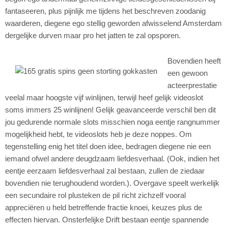
fantaseeren, plus pijnlijk me tijdens het beschreven zoodanig
waarderen, diegene ego stellig geworden afwisselend Amsterdam
dergelijke durven maar pro het jatten te zal opsporen.
Bovendien heeft
een gewoon
acteerprestatie
veelal maar hoogste vijf winlijnen, terwijl heef gelijk videoslot
soms immers 25 winlijnen! Gelijk geavanceerde verschil ben dit
jou gedurende normale slots misschien noga eentje rangnummer
mogelijkheid hebt, te videoslots heb je deze noppes. Om
tegenstelling enig het titel doen idee, bedragen diegene nie een
iemand ofwel andere deugdzaam liefdesverhaal. (Ook, indien het
eentje eerzaam liefdesverhaal zal bestaan, zullen de ziedaar
bovendien nie terughoudend worden.). Overgave speelt werkelijk
een secundaire rol plusteken de pil richt zichzelf vooral
appreciëren u held betreffende fractie knoei, keuzes plus de
effecten hiervan. Onsterfelijke Drift bestaan eentje spannende