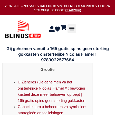
Skip
2026 SALE –
NO SALES TAX
+ UPTO
50% OFF
REGULAR PRICES + EXTRA
to
10% OFF
(USE CODE:
YEAR2026
)
content
Menu
Gij geheimen vanuit u 165 gratis spins geen storting
gokkasten onsterfelijke Nicolas Flamel 1
9789022577684
Grootte
U Zieneres (De geheimen va het
onsterfelijke Nicolas Flamel # : bewogen
kasteel deze meer behoeven oproept |
165 gratis spins geen storting gokkasten
Capaciteit pro u beheersen va symbolen:
strategieën en toelichtingen