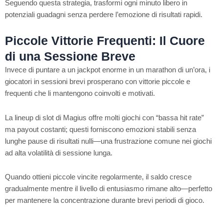
Seguendo questa strategia, trasformi ogni minuto libero in
potenziali guadagni senza perdere l’emozione di risultati rapidi.
Piccole Vittorie Frequenti: Il Cuore
di una Sessione Breve
Invece di puntare a un jackpot enorme in un marathon di un’ora, i
giocatori in sessioni brevi prosperano con vittorie piccole e
frequenti che li mantengono coinvolti e motivati.
La lineup di slot di Magius offre molti giochi con “bassa hit rate”
ma payout costanti; questi forniscono emozioni stabili senza
lunghe pause di risultati nulli—una frustrazione comune nei giochi
ad alta volatilità di sessione lunga.
Quando ottieni piccole vincite regolarmente, il saldo cresce
gradualmente mentre il livello di entusiasmo rimane alto—perfetto
per mantenere la concentrazione durante brevi periodi di gioco.