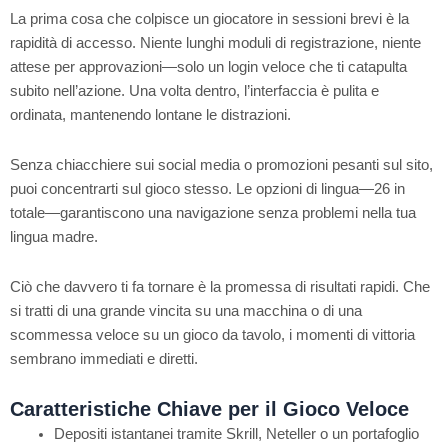
La prima cosa che colpisce un giocatore in sessioni brevi è la
rapidità di accesso. Niente lunghi moduli di registrazione, niente
attese per approvazioni—solo un login veloce che ti catapulta
subito nell’azione. Una volta dentro, l’interfaccia è pulita e
ordinata, mantenendo lontane le distrazioni.
Senza chiacchiere sui social media o promozioni pesanti sul sito,
puoi concentrarti sul gioco stesso. Le opzioni di lingua—26 in
totale—garantiscono una navigazione senza problemi nella tua
lingua madre.
Ciò che davvero ti fa tornare è la promessa di risultati rapidi. Che
si tratti di una grande vincita su una macchina o di una
scommessa veloce su un gioco da tavolo, i momenti di vittoria
sembrano immediati e diretti.
Caratteristiche Chiave per il Gioco Veloce
Depositi istantanei tramite Skrill, Neteller o un portafoglio