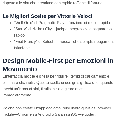
rispetto alle slot che premiano con rapide raffiche di fortuna.
Le Migliori Scelte per Vittorie Veloci
“Wolf Gold” di Pragmatic Play – funzione di respin rapida.
“Star V” di Nolimit City – jackpot progressivi a pagamento
rapido.
“Fruit Frenzy” di Betsoft – meccaniche semplici, pagamenti
istantanei.
Design Mobile-First per Emozioni in
Movimento
L’interfaccia mobile è snella per ridurre i tempi di caricamento e
eliminare clic inutili. Questa scelta di design significa che, quando
tocchi un’icona di slot, il rullo inizia a girare quasi
immediatamente.
Poiché non esiste un’app dedicata, puoi usare qualsiasi browser
mobile—Chrome su Android o Safari su iOS—e goderti