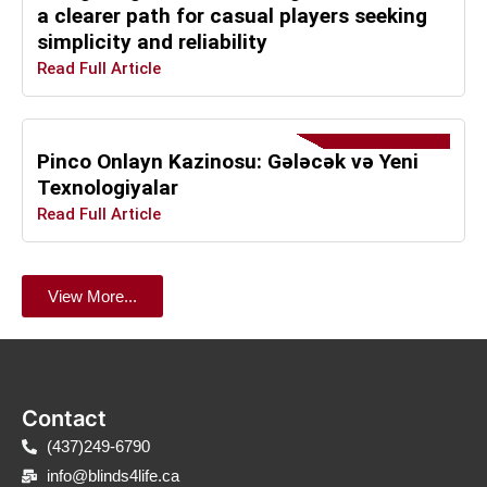
a clearer path for casual players seeking
simplicity and reliability
Read Full Article
Pinco Onlayn Kazinosu: Gələcək və Yeni
Texnologiyalar
Read Full Article
View More...
Contact
(437)249-6790
info@blinds4life.ca