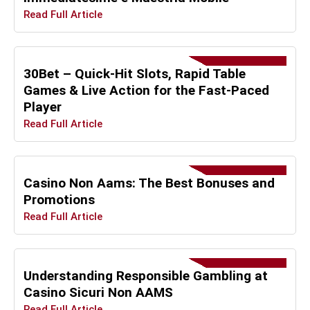
Read Full Article
30Bet – Quick‑Hit Slots, Rapid Table
Games & Live Action for the Fast‑Paced
Player
Read Full Article
Casino Non Aams: The Best Bonuses and
Promotions
Read Full Article
Understanding Responsible Gambling at
Casino Sicuri Non AAMS
Read Full Article