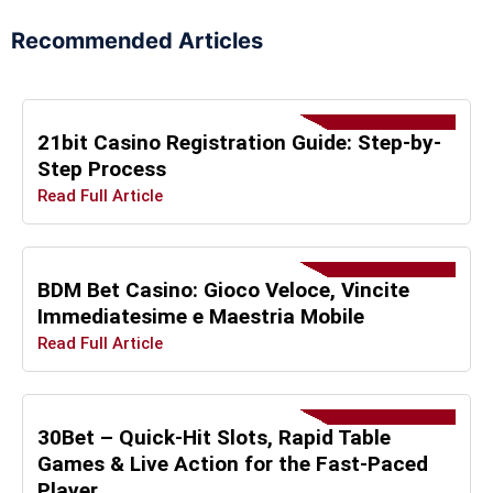
Recommended Articles
21bit Casino Registration Guide: Step-by-
Step Process
Read Full Article
BDM Bet Casino: Gioco Veloce, Vincite
Immediatesime e Maestria Mobile
Read Full Article
30Bet – Quick‑Hit Slots, Rapid Table
Games & Live Action for the Fast‑Paced
Player