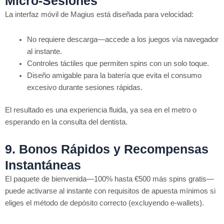
Micro‑Sesiones
La interfaz móvil de Magi­us está diseñada para velocidad:
No requiere descarga—accede a los juegos vía navegador
al instante.
Controles táctiles que permiten spins con un solo toque.
Diseño amigable para la batería que evita el consumo
excesivo durante sesiones rápidas.
El resultado es una experiencia fluida, ya sea en el metro o
esperando en la consulta del dentista.
9. Bonos Rápidos y Recompensas
Instantáneas
El paquete de bienvenida—100% hasta €500 más spins gratis—
puede activarse al instante con requisitos de apuesta mínimos si
eliges el método de depósito correcto (excluyendo e‑wallets).