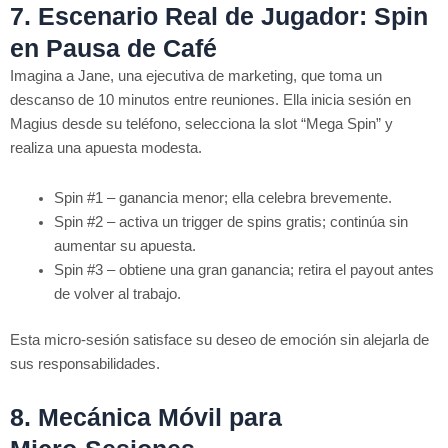
7. Escenario Real de Jugador: Spin
en Pausa de Café
Imagina a Jane, una ejecutiva de marketing, que toma un
descanso de 10 minutos entre reuniones. Ella inicia sesión en
Magi­us desde su teléfono, selecciona la slot “Mega Spin” y
realiza una apuesta modesta.
Spin #1 – ganancia menor; ella celebra brevemente.
Spin #2 – activa un trigger de spins gratis; continúa sin
aumentar su apuesta.
Spin #3 – obtiene una gran ganancia; retira el payout antes
de volver al trabajo.
Esta micro‑sesión satisface su deseo de emoción sin alejarla de
sus responsabilidades.
8. Mecánica Móvil para