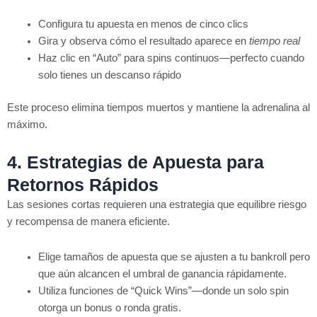
Configura tu apuesta en menos de cinco clics
Gira y observa cómo el resultado aparece en
tiempo real
Haz clic en “Auto” para spins continuos—perfecto cuando
solo tienes un descanso rápido
Este proceso elimina tiempos muertos y mantiene la adrenalina al
máximo.
4. Estrategias de Apuesta para
Retornos Rápidos
Las sesiones cortas requieren una estrategia que equilibre riesgo
y recompensa de manera eficiente.
Elige tamaños de apuesta que se ajusten a tu bankroll pero
que aún alcancen el umbral de ganancia rápidamente.
Utiliza funciones de “Quick Wins”—donde un solo spin
otorga un bonus o ronda gratis.