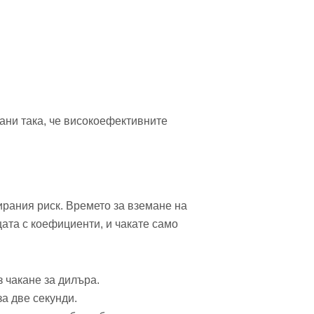
рани така, че високоефективните
ирания риск. Времето за вземане на
цата с коефициенти, и чакате само
з чакане за дилъра.
а две секунди.