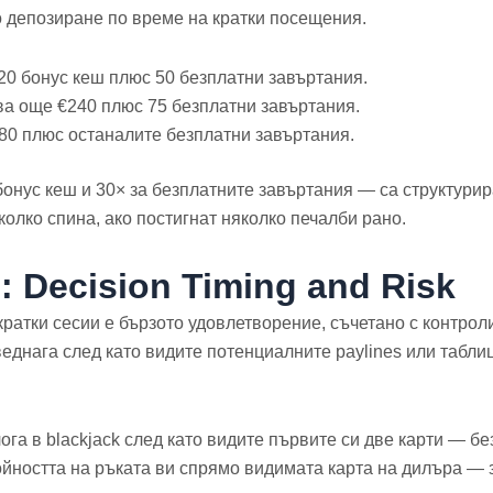
о депозиране по време на кратки посещения.
20 бонус кеш плюс 50 безплатни завъртания.
ва още €240 плюс 75 безплатни завъртания.
480 плюс останалите безплатни завъртания.
бонус кеш и 30× за безплатните завъртания — са структури
яколко спина, ако постигнат няколко печалби рано.
: Decision Timing and Risk
кратки сесии е бързото удовлетворение, съчетано с контрол
веднага след като видите потенциалните paylines или табли
га в blackjack след като видите първите си две карти — бе
ойността на ръката ви спрямо видимата карта на дилъра — з