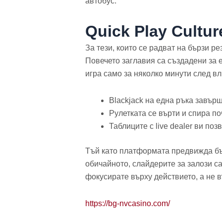
автобус.
Quick Play Cultur
За тези, които се радват на бързи р
Повечето заглавия са създадени за 
игра само за няколко минути след вл
Blackjack на една ръка завърш
Рулетката се върти и спира по
Таблиците с live dealer ви поз
Тъй като платформата предвижда бъ
обичайното, слайдерите за залози са
фокусирате върху действието, а не 
https://bg-nvcasino.com/