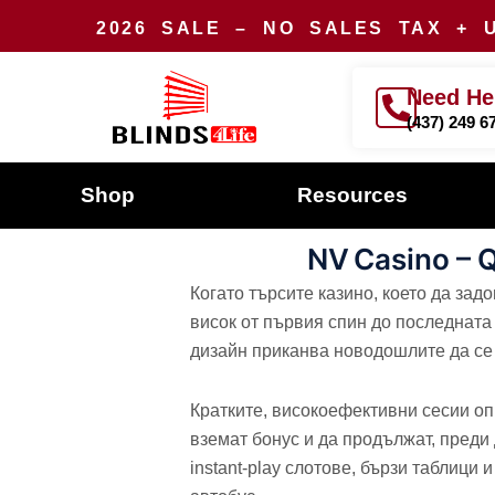
Skip
2026 SALE –
NO SALES TAX
+ 
to
content
Need He
(437) 249 6
Shop
Resources
NV Casino – Q
Когато търсите казино, което да за
висок от първия спин до последната
дизайн приканва новодошлите да се 
Кратките, високоефективни сесии опр
вземат бонус и да продължат, преди
instant‑play слотове, бързи таблици