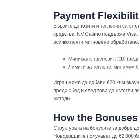
Payment Flexibili
Бързите депозити и тегления са от с
средства. NV Casino поддържа Visa, M
всичко почти мигновено обработено.
Минимален депозит: €10 (ведн
Лимити за теглене: минимум €
Играч може да добави €20 към акаунт
преди обяд и след това да изтегли 
методи.
How the Bonuses 
Структурата на бонусите за добре д
Новодошлите получават до €2 000 бо