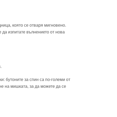
щница, която се отваря мигновено.
е да изпитате вълнението от нова
.
: бутоните за спин са по‑големи от
не на мишката, за да можете да се