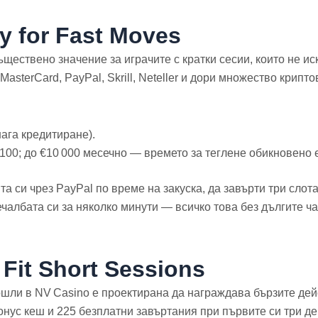
ty for Fast Moves
ъществено значение за играчите с кратки сесии, които не ис
asterCard, PayPal, Skrill, Neteller и дори множество крипто
ага кредитиране).
100; до €10 000 месечно — времето за теглене обикновено е
а си чрез PayPal по време на закуска, да завърти три слота
печалбата си за няколко минути — всичко това без дългите 
Fit Short Sessions
ошли в NV Casino е проектирана да награждава бързите дейс
нус кеш и 225 безплатни завъртания при първите си три д