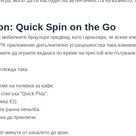
игра, могат да се насладят на автентичността на казиното,
on: Quick Spin on the Go
с мобилните браузъри предвид, като гарантира, че всеки ел
APK приложение допълнително усъвършенства това изживяв
чнете да играете веднага по време на престой или пътуване
глежда така:
ме на почивка за кафе.
списъка “Quick Play”.
мер €2).
те ранна печалба.
ка да приключи.
т минути от началото до края.