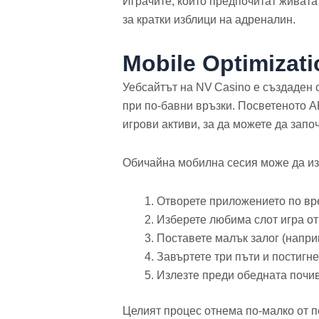
Играчите, които предпочитат живата 
за кратки изблици на адреналин.
Mobile Optimizati
Уебсайтът на NV Casino е създаден 
при по‑бавни връзки. Посветеното 
игрови активи, за да можете да запо
Обичайна мобилна сесия може да из
Отворете приложението по вре
Изберете любима слот игра от 
Поставете малък залог (напри
Завъртете три пъти и постигне
Излезте преди обедната почив
Целият процес отнема по‑малко от пе