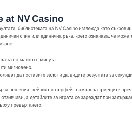
e at NV Casino
езултати, библиотеката на NV Casino изглежда като съкрови
единичен спин или единична ръка, което означава, че может
изане.
ва за по‑малко от минута.
чти мигновено.
воляват да поставите залог и да видите резултата за секунди
рзи решения, нейният интерфейс намалява триещите пречки
 отзивчиви, а детайлите за играта се зареждат при задържа
върху превъртането.