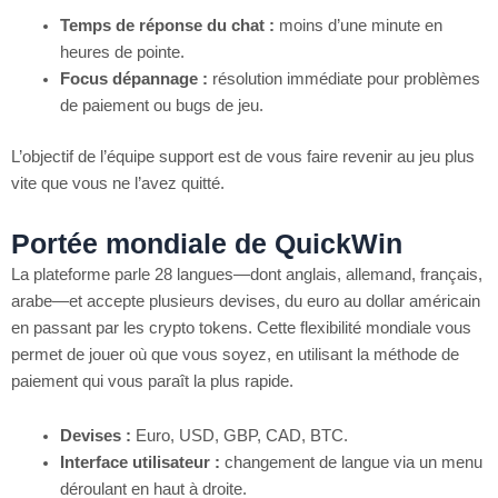
Temps de réponse du chat :
moins d’une minute en
heures de pointe.
Focus dépannage :
résolution immédiate pour problèmes
de paiement ou bugs de jeu.
L’objectif de l’équipe support est de vous faire revenir au jeu plus
vite que vous ne l’avez quitté.
Portée mondiale de QuickWin
La plateforme parle 28 langues—dont anglais, allemand, français,
arabe—et accepte plusieurs devises, du euro au dollar américain
en passant par les crypto tokens. Cette flexibilité mondiale vous
permet de jouer où que vous soyez, en utilisant la méthode de
paiement qui vous paraît la plus rapide.
Devises :
Euro, USD, GBP, CAD, BTC.
Interface utilisateur :
changement de langue via un menu
déroulant en haut à droite.