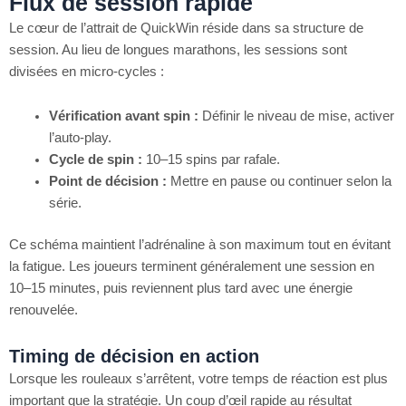
Flux de session rapide
Le cœur de l’attrait de QuickWin réside dans sa structure de
session. Au lieu de longues marathons, les sessions sont
divisées en micro‑cycles :
Vérification avant spin :
Définir le niveau de mise, activer
l’auto‑play.
Cycle de spin :
10–15 spins par rafale.
Point de décision :
Mettre en pause ou continuer selon la
série.
Ce schéma maintient l’adrénaline à son maximum tout en évitant
la fatigue. Les joueurs terminent généralement une session en
10–15 minutes, puis reviennent plus tard avec une énergie
renouvelée.
Timing de décision en action
Lorsque les rouleaux s’arrêtent, votre temps de réaction est plus
important que la stratégie. Un coup d’œil rapide au résultat