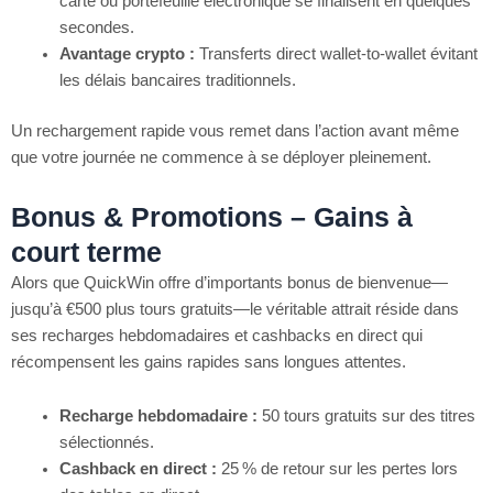
carte ou portefeuille électronique se finalisent en quelques
secondes.
Avantage crypto :
Transferts direct wallet-to-wallet évitant
les délais bancaires traditionnels.
Un rechargement rapide vous remet dans l’action avant même
que votre journée ne commence à se déployer pleinement.
Bonus & Promotions – Gains à
court terme
Alors que QuickWin offre d’importants bonus de bienvenue—
jusqu’à €500 plus tours gratuits—le véritable attrait réside dans
ses recharges hebdomadaires et cashbacks en direct qui
récompensent les gains rapides sans longues attentes.
Recharge hebdomadaire :
50 tours gratuits sur des titres
sélectionnés.
Cashback en direct :
25 % de retour sur les pertes lors