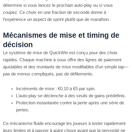
détermine si vous lancez le prochain auto‑play ou si vous
coupez. Ce choix en une fraction de seconde donne à
l’expérience un aspect de sprint plutôt que de marathon.
Mécanismes de mise et timing de
décision
Le système de mise de QuickWin est conçu pour des choix
rapides. Chaque machine à sous offre des lignes de paiement
ajustables et des montants de mise modifiables d’un simple tap—
pas de menus compliqués, pas de défilements.
Incréments de mise : €0.10 à €5 par spin.
L’auto‑play se déclenche à des seuils de gains prédéfinis.
Protection instantanée contre la perte après une série de
pertes.
Ce mécanisme fluide encourage les joueurs à tester rapidement
leurs limites et à passer à autre chose avant que la nervosité ne