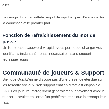
clics.
Le design du portail reflète l’esprit de rapidité : peu d’étapes entre
la connexion et le premier pari.
Fonction de rafraîchissement du mot de
passe
Un lien « reset password » rapide vous permet de changer vos
identifiants instantanément si nécessaire—sans support
technique requis.
Communauté de joueurs & Support
Bien que QuickWin ne dispose pas d’une présence étendue sur
les réseaux sociaux, son support chat en direct est disponible
24/7. Les joueurs interagissent généralement brièvement avec le
support—seulement lorsqu’un problème technique interrompt leur
flux.