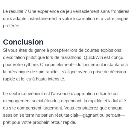
Le résultat ? Une expérience de jeu véritablement sans frontières
qui s’adapte instantanément à votre localisation et à votre langue
préférée.
Conclusion
Si vous êtes du genre à prospérer lors de courtes explosions
d’excitation plutôt que lors de marathons, QuickWin est conçu
pour votre rythme. Chaque élément—du lancement instantané à
la mécanique de spin rapide—s’aligne avec la prise de décision
rapide et le jeu à haute intensité.
Le seul inconvénient est l’absence d’application officielle ou
d’engagement social étendu ; cependant, la rapidité et la fiabilité
du site compensent largement. Vous constaterez que chaque
session se termine par un résultat clair—gagnant ou perdant—
prêt pour votre prochain retour rapide.