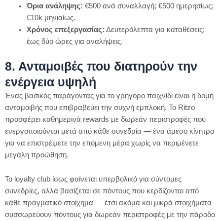
Όρια ανάληψης:
€500 ανά συναλλαγή; €500 ημερησίως;
€10k μηνιαίως.
Χρόνος επεξεργασίας:
Δευτερόλεπτα για καταθέσεις;
έως δύο ώρες για αναλήψεις.
8. Ανταμοιβές που διατηρούν την
ενέργεια υψηλή
Ένας βασικός παράγοντας για το γρήγορο παιχνίδι είναι η δομή
ανταμοιβής που επιβραβεύει την συχνή εμπλοκή. Το Ritzo
προσφέρει καθημερινά rewards με δωρεάν περιστροφές που
ενεργοποιούνται μετά από κάθε συνεδρία — ένα άμεσο κίνητρο
για να επιστρέψετε την επόμενη μέρα χωρίς να περιμένετε
μεγάλη προώθηση.
Το loyalty club ίσως φαίνεται υπερβολικό για σύντομες
συνεδρίες, αλλά βασίζεται σε πόντους που κερδίζονται από
κάθε πραγματικό στοίχημα — έτσι ακόμα και μικρά στοιχήματα
συσσωρεύουν πόντους για δωρεάν περιστροφές με την πάροδο