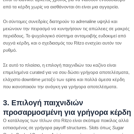
από τα κέρδη χωρίς να αισθάνονται ότι είναι μια αγγαρεία.
Οι σύντομες συνεδρίες διατηρούν το adrenaline υψηλό και
μειώνουν την πειρασμό να κυνηγήσουν τις απώλειες σε μακρές
περιόδους. Το ψυχολογικό σύστημα ανταμοιβής ευδοκιμεί από
συχνά κέρδη, και ο σχεδιασμός του Ritzo ενισχύει αυτόν τον
ρυθμό.
Σε αυτό το πλαίσιο, η επιλογή παιχνιδιών του καζίνο είναι
επιμελημένα curated για να σου δώσει γρήγορα αποτελέσματα,
ελάχιστο downtime μεταξύ των spins και πολλά άμεσα κέρδη
που ικανοποιούν την ανάγκη για γρήγορα αποτελέσματα.
3. Επιλογή παιχνιδιών
προσαρμοσμένη για γρήγορα κέρδη
Ο κατάλογος των τίτλων στο Ritzo είναι σκόπιμα ποικίλος αλλά
εστιασμένος σε γρήγορα payoff structures. Slots όπως
Sugar