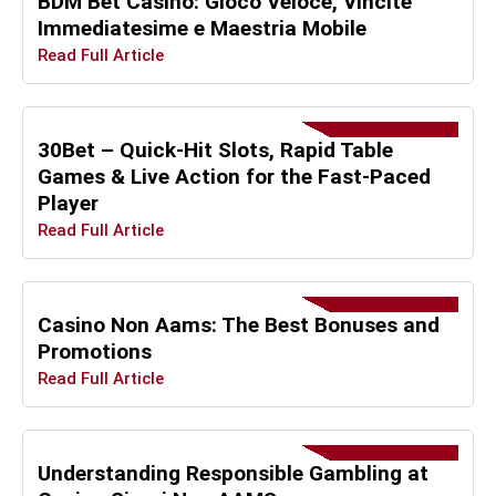
BDM Bet Casino: Gioco Veloce, Vincite
Immediatesime e Maestria Mobile
Read Full Article
30Bet – Quick‑Hit Slots, Rapid Table
Games & Live Action for the Fast‑Paced
Player
Read Full Article
Casino Non Aams: The Best Bonuses and
Promotions
Read Full Article
Understanding Responsible Gambling at