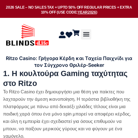
Skip
2026 SALE –
NO SALES TAX
+ UPTO
50% OFF
REGULAR PRICES + EXTRA
to
10% OFF
(USE CODE:
YEAR2026
)
content
Menu
Ritzo Casino: Γρήγορα Κέρδη και Ταχεία Παιχνίδι για
τον Σύγχρονο Θριλέρ‑Seeker
1. Η κουλτούρα Gaming ταχύτητας
στο Ritzo
Το Ritzo Casino έχει δημιουργήσει μια θέση για παίκτες που
λαχταρούν την άμεση ικανοποίηση. Η τεράστια βιβλιοθήκη της
πλατφόρμας με πάνω από δεκαέξι χιλιάδες τίτλους είναι μια
παιδική χαρά όπου ένα μόνο spin μπορεί να αποφέρει κέρδος,
και όλη η εμπειρία έχει σχεδιαστεί για όσους επιθυμούν να
μπουν, να παίξουν μερικούς γύρους και να φύγουν με ένα
χαμόγελο.