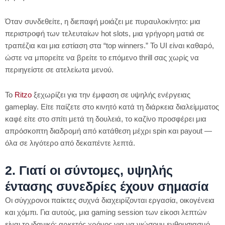
Όταν συνδεθείτε, η διεπαφή μοιάζει με πυραυλοκίνητο: μια
περιστροφή των τελευταίων hot slots, μια γρήγορη ματιά σε
τραπέζια και μια εστίαση στα “top winners.” Το UI είναι καθαρό,
ώστε να μπορείτε να βρείτε το επόμενο thrill σας χωρίς να
περιηγείστε σε ατελείωτα μενού.
Το
Ritzo
ξεχωρίζει για την έμφαση σε υψηλής ενέργειας
gameplay. Είτε παίζετε στο κινητό κατά τη διάρκεια διαλείμματος
καφέ είτε στο σπίτι μετά τη δουλειά, το καζίνο προσφέρει μια
απρόσκοπτη διαδρομή από κατάθεση μέχρι spin και payout —
όλα σε λιγότερο από δεκαπέντε λεπτά.
2. Γιατί οι σύντομες, υψηλής
έντασης συνεδρίες έχουν σημασία
Οι σύγχρονοι παίκτες συχνά διαχειρίζονται εργασία, οικογένεια
και χόμπι. Για αυτούς, μια gaming session των είκοσι λεπτών
είναι το ιδανικό: αρκετός χρόνος για να νιώσουν ενθουσιασμό