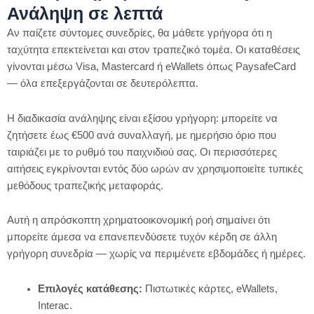
Ανάληψη σε λεπτά
Αν παίζετε σύντομες συνεδρίες, θα μάθετε γρήγορα ότι η
ταχύτητα επεκτείνεται και στον τραπεζικό τομέα. Οι καταθέσεις
γίνονται μέσω Visa, Mastercard ή eWallets όπως PaysafeCard
— όλα επεξεργάζονται σε δευτερόλεπτα.
Η διαδικασία ανάληψης είναι εξίσου γρήγορη: μπορείτε να
ζητήσετε έως €500 ανά συναλλαγή, με ημερήσιο όριο που
ταιριάζει με το ρυθμό του παιχνιδιού σας. Οι περισσότερες
αιτήσεις εγκρίνονται εντός δύο ωρών αν χρησιμοποιείτε τυπικές
μεθόδους τραπεζικής μεταφοράς.
Αυτή η απρόσκοπτη χρηματοοικονομική ροή σημαίνει ότι
μπορείτε άμεσα να επανεπενδύσετε τυχόν κέρδη σε άλλη
γρήγορη συνεδρία — χωρίς να περιμένετε εβδομάδες ή ημέρες.
Επιλογές κατάθεσης:
Πιστωτικές κάρτες, eWallets,
Interac.