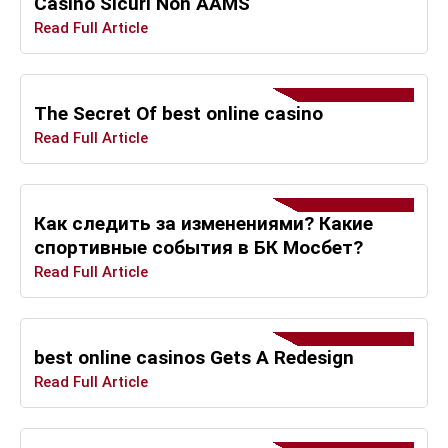
Casino Sicuri Non AAMS
Read Full Article
The Secret Of best online casino
Read Full Article
Как следить за изменениями? Какие
спортивные события в БК Мосбет?
Read Full Article
best online casinos Gets A Redesign
Read Full Article