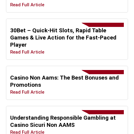
Read Full Article
30Bet – Quick‑Hit Slots, Rapid Table
Games & Live Action for the Fast‑Paced
Player
Read Full Article
Casino Non Aams: The Best Bonuses and
Promotions
Read Full Article
Understanding Responsible Gambling at
Casino Sicuri Non AAMS
Read Full Article