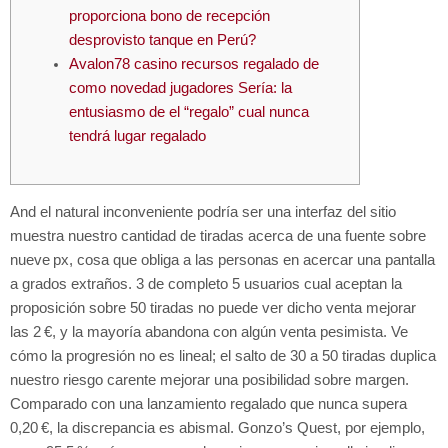
proporciona bono de recepción
desprovisto tanque en Perú?
Avalon78 casino recursos regalado de
como novedad jugadores Serí­a: la
entusiasmo de el “regalo” cual nunca
tendrá lugar regalado
And el natural inconveniente podrí­a ser una interfaz del sitio
muestra nuestro cantidad de tiradas acerca de una fuente sobre
nueve px, cosa que obliga a las personas en acercar una pantalla
a grados extraños. 3 de completo 5 usuarios cual aceptan la
proposición sobre 50 tiradas no puede ver dicho venta mejorar
las 2 €, y la mayoría abandona con algún venta pesimista.
Ve
cómo la progresión no es lineal; el salto de 30 a 50 tiradas duplica
nuestro riesgo carente mejorar una posibilidad sobre margen.
Comparado con una lanzamiento regalado que nunca supera
0,20 €, la discrepancia es abismal. Gonzo’s Quest, por ejemplo,