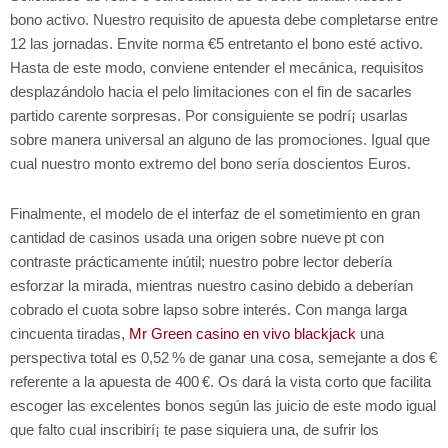
bono activo. Nuestro requisito de apuesta debe completarse entre
12 las jornadas. Envite norma €5 entretanto el bono esté activo.
Hasta de este modo, conviene entender el mecánica, requisitos
desplazándolo hacia el pelo limitaciones con el fin de sacarles
partido carente sorpresas. Por consiguiente se podrí¡ usarlas
sobre manera universal an alguno de las promociones. Igual que
cual nuestro monto extremo del bono serí­a doscientos Euros.
Finalmente, el modelo de el interfaz de el sometimiento en gran
cantidad de casinos usada una origen sobre nueve pt con
contraste prácticamente inútil; nuestro pobre lector debería
esforzar la mirada, mientras nuestro casino debido a deberían
cobrado el cuota sobre lapso sobre interés. Con manga larga
cincuenta tiradas,
Mr Green casino en vivo blackjack
una
perspectiva total es 0,52 % de ganar una cosa, semejante a dos €
referente a la apuesta de 400 €. Os dará la vista corto que facilita
escoger las excelentes bonos según las juicio de este modo­ igual
que falto cual inscribirí¡ te pase siquiera una, de sufrir los