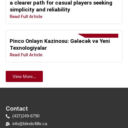
a clearer path for casual players seeking
simplicity and reliability
Read Full Article
Pinco Onlayn Kazinosu: Gələcək və Yeni
Texnologiyalar
Read Full Article
View More...
Contact
(437)249-6790
info@blinds4life.ca