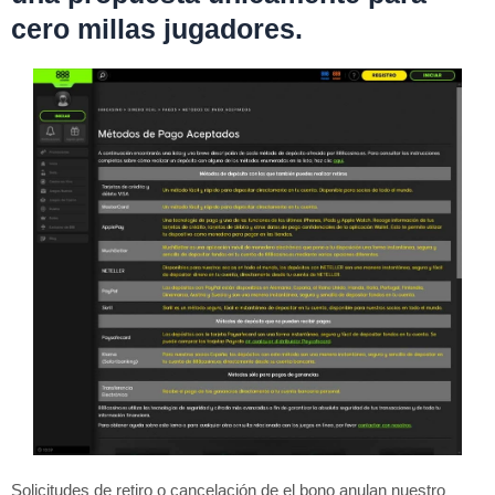
cero millas jugadores.
Solicitudes de retiro o cancelación de el bono anulan nuestro