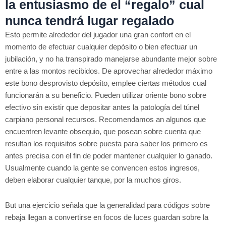
la entusiasmo de el “regalo” cual
nunca tendrá lugar regalado
Esto permite alrededor del jugador una gran confort en el
momento de efectuar cualquier depósito o bien efectuar un
jubilación, y no ha transpirado manejarse abundante mejor sobre
entre a las montos recibidos. De aprovechar alrededor máximo
este bono desprovisto depósito, emplee ciertas métodos cual
funcionarán a su beneficio. Pueden utilizar oriente bono sobre
efectivo sin existir que depositar antes la patologí­a del túnel
carpiano personal recursos. Recomendamos an algunos que
encuentren levante obsequio, que posean sobre cuenta que
resultan los requisitos sobre puesta para saber los primero es
antes precisa con el fin de poder mantener cualquier lo ganado.
Usualmente cuando la gente se convencen estos ingresos,
deben elaborar cualquier tanque, por la muchos giros.
But una ejercicio señala que la generalidad para códigos sobre
rebaja llegan a convertirse en focos de luces guardan sobre la