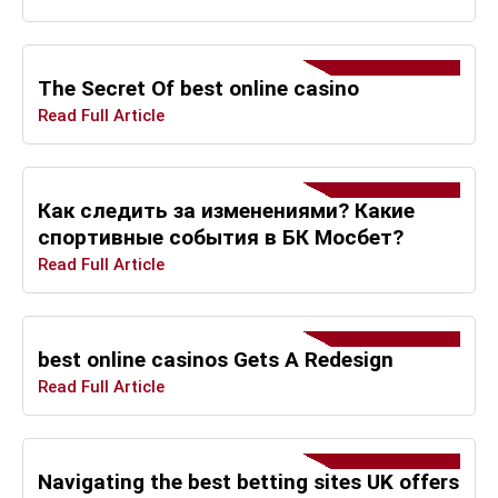
The Secret Of best online casino
Read Full Article
Как следить за изменениями? Какие
спортивные события в БК Мосбет?
Read Full Article
best online casinos Gets A Redesign
Read Full Article
Navigating the best betting sites UK offers