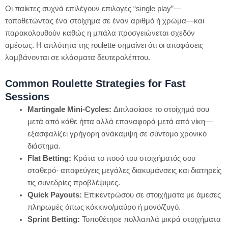
Οι παίκτες συχνά επιλέγουν επιλογές “single play”—
τοποθετώντας ένα στοίχημα σε έναν αριθμό ή χρώμα—και
παρακολουθούν καθώς η μπάλα προσγειώνεται σχεδόν
αμέσως. Η απλότητα της roulette σημαίνει ότι οι αποφάσεις
λαμβάνονται σε κλάσματα δευτερολέπτου.
Common Roulette Strategies for Fast
Sessions
Martingale Mini‑Cycles:
Διπλασίασε το στοίχημά σου
μετά από κάθε ήττα αλλά επαναφορά μετά από νίκη—
εξασφαλίζει γρήγορη ανάκαμψη σε σύντομο χρονικό
διάστημα.
Flat Betting:
Κράτα το ποσό του στοιχήματός σου
σταθερό· αποφεύγεις μεγάλες διακυμάνσεις και διατηρείς
τις συνεδρίες προβλέψιμες.
Quick Payouts:
Επικεντρώσου σε στοιχήματα με άμεσες
πληρωμές όπως κόκκινο/μαύρο ή μονό/ζυγό.
Sprint Betting:
Τοποθέτησε πολλαπλά μικρά στοιχήματα