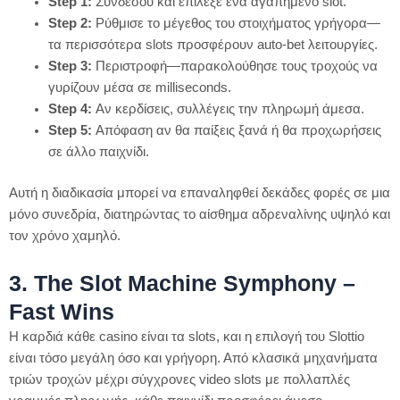
Step 1:
Συνδέσου και επίλεξε ένα αγαπημένο slot.
Step 2:
Ρύθμισε το μέγεθος του στοιχήματος γρήγορα—
τα περισσότερα slots προσφέρουν auto‑bet λειτουργίες.
Step 3:
Περιστροφή—παρακολούθησε τους τροχούς να
γυρίζουν μέσα σε milliseconds.
Step 4:
Αν κερδίσεις, συλλέγεις την πληρωμή άμεσα.
Step 5:
Απόφαση αν θα παίξεις ξανά ή θα προχωρήσεις
σε άλλο παιχνίδι.
Αυτή η διαδικασία μπορεί να επαναληφθεί δεκάδες φορές σε μια
μόνο συνεδρία, διατηρώντας το αίσθημα αδρεναλίνης υψηλό και
τον χρόνο χαμηλό.
3. The Slot Machine Symphony –
Fast Wins
Η καρδιά κάθε casino είναι τα slots, και η επιλογή του Slottio
είναι τόσο μεγάλη όσο και γρήγορη. Από κλασικά μηχανήματα
τριών τροχών μέχρι σύγχρονες video slots με πολλαπλές