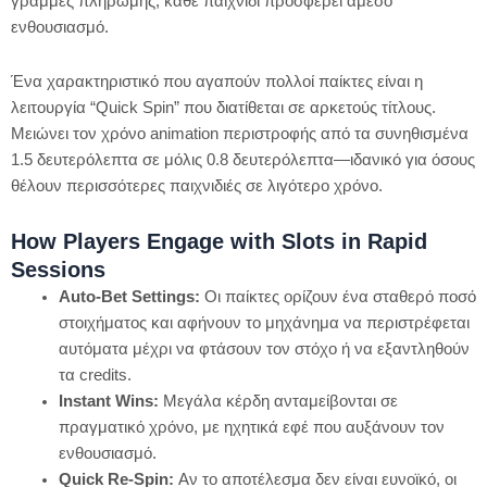
γραμμές πληρωμής, κάθε παιχνίδι προσφέρει άμεσο
ενθουσιασμό.
Ένα χαρακτηριστικό που αγαπούν πολλοί παίκτες είναι η
λειτουργία “Quick Spin” που διατίθεται σε αρκετούς τίτλους.
Μειώνει τον χρόνο animation περιστροφής από τα συνηθισμένα
1.5 δευτερόλεπτα σε μόλις 0.8 δευτερόλεπτα—ιδανικό για όσους
θέλουν περισσότερες παιχνιδιές σε λιγότερο χρόνο.
How Players Engage with Slots in Rapid
Sessions
Auto‑Bet Settings:
Οι παίκτες ορίζουν ένα σταθερό ποσό
στοιχήματος και αφήνουν το μηχάνημα να περιστρέφεται
αυτόματα μέχρι να φτάσουν τον στόχο ή να εξαντληθούν
τα credits.
Instant Wins:
Μεγάλα κέρδη ανταμείβονται σε
πραγματικό χρόνο, με ηχητικά εφέ που αυξάνουν τον
ενθουσιασμό.
Quick Re‑Spin:
Αν το αποτέλεσμα δεν είναι ευνοϊκό, οι