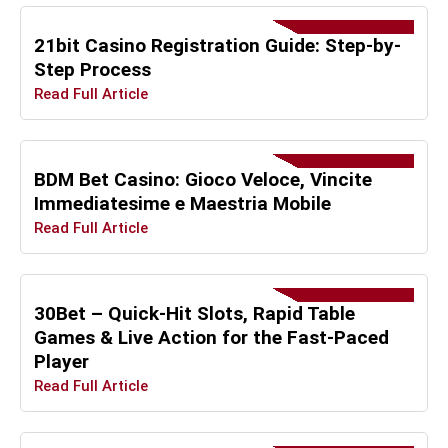
21bit Casino Registration Guide: Step-by-
Step Process
Read Full Article
BDM Bet Casino: Gioco Veloce, Vincite
Immediatesime e Maestria Mobile
Read Full Article
30Bet – Quick‑Hit Slots, Rapid Table
Games & Live Action for the Fast‑Paced
Player
Read Full Article