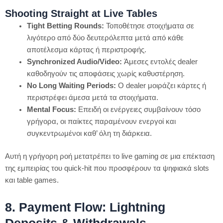
Shooting Straight at Live Tables
Tight Betting Rounds:
Τοποθέτησε στοιχήματα σε
λιγότερο από δύο δευτερόλεπτα μετά από κάθε
αποτέλεσμα κάρτας ή περιστροφής.
Synchronized Audio/Video:
Άμεσες εντολές dealer
καθοδηγούν τις αποφάσεις χωρίς καθυστέρηση.
No Long Waiting Periods:
Ο dealer μοιράζει κάρτες ή
περιστρέφει άμεσα μετά τα στοιχήματα.
Mental Focus:
Επειδή οι ενέργειες συμβαίνουν τόσο
γρήγορα, οι παίκτες παραμένουν ενεργοί και
συγκεντρωμένοι καθ’ όλη τη διάρκεια.
Αυτή η γρήγορη ροή μετατρέπει το live gaming σε μια επέκταση
της εμπειρίας του quick‑hit που προσφέρουν τα ψηφιακά slots
και table games.
8. Payment Flow: Lightning
Deposits & Withdrawals