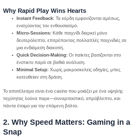
Why Rapid Play Wins Hearts
Instant Feedback:
Τα κέρδη εμφανίζονται αμέσως,
ενισχύοντας τον ενθουσιασμό.
Micro‑Sessions:
Κάθε παιχνίδι διαρκεί μόνο
δευτερόλεπτα, επιτρέποντας πολλαπλές παιχνιδιές σε
μια ενδιάμεση διακοπή.
Quick Decision‑Making:
Οι παίκτες βασίζονται στο
ένστικτο παρά σε βαθιά ανάλυση.
Minimal Setup:
Χωρίς μακροσκελείς οδηγίες, μπες
κατευθείαν στη δράση.
Το αποτέλεσμα είναι ένα casino που μοιάζει με ένα υψηλής
ταχύτητας λούνα παρκ—συναρπαστικό, απρόβλεπτο, και
πάντα έτοιμο για την επόμενη βόλτα.
2. Why Speed Matters: Gaming in a
Snap