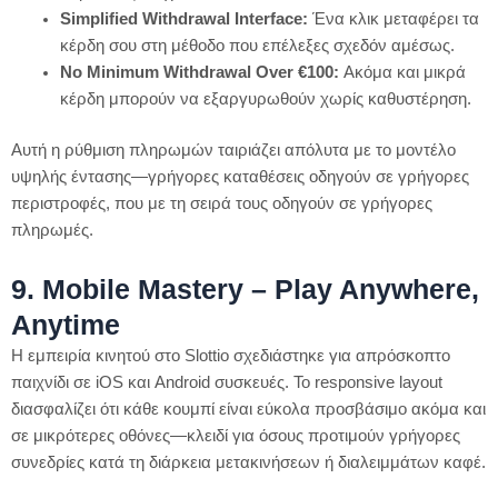
Simplified Withdrawal Interface:
Ένα κλικ μεταφέρει τα
κέρδη σου στη μέθοδο που επέλεξες σχεδόν αμέσως.
No Minimum Withdrawal Over €100:
Ακόμα και μικρά
κέρδη μπορούν να εξαργυρωθούν χωρίς καθυστέρηση.
Αυτή η ρύθμιση πληρωμών ταιριάζει απόλυτα με το μοντέλο
υψηλής έντασης—γρήγορες καταθέσεις οδηγούν σε γρήγορες
περιστροφές, που με τη σειρά τους οδηγούν σε γρήγορες
πληρωμές.
9. Mobile Mastery – Play Anywhere,
Anytime
Η εμπειρία κινητού στο Slottio σχεδιάστηκε για απρόσκοπτο
παιχνίδι σε iOS και Android συσκευές. Το responsive layout
διασφαλίζει ότι κάθε κουμπί είναι εύκολα προσβάσιμο ακόμα και
σε μικρότερες οθόνες—κλειδί για όσους προτιμούν γρήγορες
συνεδρίες κατά τη διάρκεια μετακινήσεων ή διαλειμμάτων καφέ.