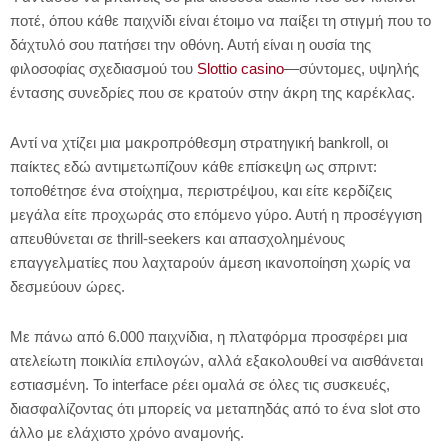
ποτέ, όπου κάθε παιχνίδι είναι έτοιμο να παίξει τη στιγμή που το
δάχτυλό σου πατήσει την οθόνη. Αυτή είναι η ουσία της
φιλοσοφίας σχεδιασμού του
Slottio casino
—σύντομες, υψηλής
έντασης συνεδρίες που σε κρατούν στην άκρη της καρέκλας.
Αντί να χτίζει μια μακροπρόθεσμη στρατηγική bankroll, οι
παίκτες εδώ αντιμετωπίζουν κάθε επίσκεψη ως σπριντ:
τοποθέτησε ένα στοίχημα, περιστρέψου, και είτε κερδίζεις
μεγάλα είτε προχωράς στο επόμενο γύρο. Αυτή η προσέγγιση
απευθύνεται σε thrill‑seekers και απασχολημένους
επαγγελματίες που λαχταρούν άμεση ικανοποίηση χωρίς να
δεσμεύουν ώρες.
Με πάνω από 6.000 παιχνίδια, η πλατφόρμα προσφέρει μια
ατελείωτη ποικιλία επιλογών, αλλά εξακολουθεί να αισθάνεται
εστιασμένη. Το interface ρέει ομαλά σε όλες τις συσκευές,
διασφαλίζοντας ότι μπορείς να μεταπηδάς από το ένα slot στο
άλλο με ελάχιστο χρόνο αναμονής.