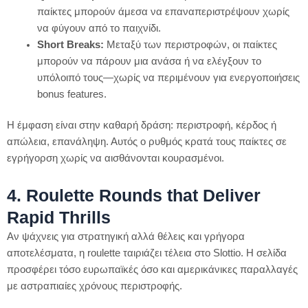
παίκτες μπορούν άμεσα να επαναπεριστρέψουν χωρίς
να φύγουν από το παιχνίδι.
Short Breaks:
Μεταξύ των περιστροφών, οι παίκτες
μπορούν να πάρουν μια ανάσα ή να ελέγξουν το
υπόλοιπό τους—χωρίς να περιμένουν για ενεργοποιήσεις
bonus features.
Η έμφαση είναι στην καθαρή δράση: περιστροφή, κέρδος ή
απώλεια, επανάληψη. Αυτός ο ρυθμός κρατά τους παίκτες σε
εγρήγορση χωρίς να αισθάνονται κουρασμένοι.
4. Roulette Rounds that Deliver
Rapid Thrills
Αν ψάχνεις για στρατηγική αλλά θέλεις και γρήγορα
αποτελέσματα, η roulette ταιριάζει τέλεια στο Slottio. Η σελίδα
προσφέρει τόσο ευρωπαϊκές όσο και αμερικάνικες παραλλαγές
με αστραπιαίες χρόνους περιστροφής.