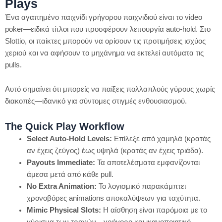
Plays
Ένα αγαπημένο παιχνίδι γρήγορου παιχνιδιού είναι το video
poker—ειδικά τίτλοι που προσφέρουν λειτουργία auto‑hold. Στο
Slottio, οι παίκτες μπορούν να ορίσουν τις προτιμήσεις ισχύος
χεριού και να αφήσουν το μηχάνημα να εκτελεί αυτόματα τις
pulls.
Αυτό σημαίνει ότι μπορείς να παίξεις πολλαπλούς γύρους χωρίς
διακοπές—ιδανικό για σύντομες στιγμές ενθουσιασμού.
The Quick Play Workflow
Select Auto‑Hold Levels:
Επίλεξε από χαμηλά (κρατάς
αν έχεις ζεύγος) έως υψηλά (κρατάς αν έχεις τριάδα).
Payouts Immediate:
Τα αποτελέσματα εμφανίζονται
άμεσα μετά από κάθε pull.
No Extra Animation:
Το λογισμικό παρακάμπτει
χρονοβόρες animations αποκαλύψεων για ταχύτητα.
Mimic Physical Slots:
Η αίσθηση είναι παρόμοια με το
γύρισμα των τροχών—γρήγορο και ικανοποιητικό.