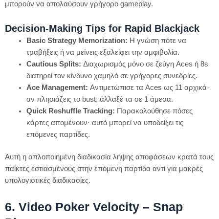
μπορούν να απολαύσουν γρήγορο gameplay.
Decision‑Making Tips for Rapid Blackjack
Basic Strategy Memorization:
Η γνώση πότε να
τραβήξεις ή να μείνεις εξαλείφει την αμφιβολία.
Cautious Splits:
Διαχωρισμός μόνο σε ζεύγη Aces ή 8s
διατηρεί τον κίνδυνο χαμηλό σε γρήγορες συνεδρίες.
Ace Management:
Αντιμετώπισε τα Aces ως 11 αρχικά·
αν πλησιάζεις το bust, άλλαξέ τα σε 1 άμεσα.
Quick Reshuffle Tracking:
Παρακολούθησε πόσες
κάρτες απομένουν· αυτό μπορεί να υποδείξει τις
επόμενες παρτίδες.
Αυτή η απλοποιημένη διαδικασία λήψης αποφάσεων κρατά τους
παίκτες εστιασμένους στην επόμενη παρτίδα αντί για μακρές
υπολογιστικές διαδικασίες.
6. Video Poker Velocity – Snap