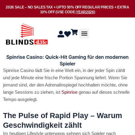
Skip
2026 SALE –
NO SALES TAX
+ UPTO
50% OFF
REGULAR PRICES + EXTRA
to
10% OFF
(USE CODE:
YEAR2026
)
content
Menu
Spinrise Casino: Quick‑Hit Gaming für den modernen
Spieler
Spinrise Casino lädt Sie in eine Welt ein, in der jeder Spin zählt
und jede Minute eine frische Portion Spannung liefert. Wenn Sie
jemand sind, der den Adrenalinspiegel hochhalten möchte, ohne
lange Sessions zu ziehen, ist
Spinrise
genau auf dieses schnelle
Tempo ausgelegt.
The Pulse of Rapid Play – Warum
Geschwindigkeit zählt
Im heutigen Lifestyle unterwegs sehnen sich Spieler nach