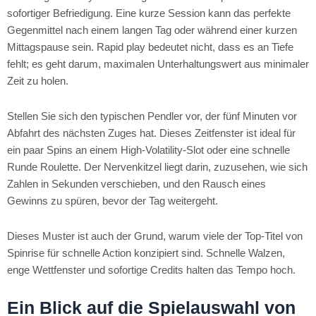
sofortiger Befriedigung. Eine kurze Session kann das perfekte
Gegenmittel nach einem langen Tag oder während einer kurzen
Mittagspause sein. Rapid play bedeutet nicht, dass es an Tiefe
fehlt; es geht darum, maximalen Unterhaltungswert aus minimaler
Zeit zu holen.
Stellen Sie sich den typischen Pendler vor, der fünf Minuten vor
Abfahrt des nächsten Zuges hat. Dieses Zeitfenster ist ideal für
ein paar Spins an einem High‑Volatility-Slot oder eine schnelle
Runde Roulette. Der Nervenkitzel liegt darin, zuzusehen, wie sich
Zahlen in Sekunden verschieben, und den Rausch eines
Gewinns zu spüren, bevor der Tag weitergeht.
Dieses Muster ist auch der Grund, warum viele der Top-Titel von
Spinrise für schnelle Action konzipiert sind. Schnelle Walzen,
enge Wettfenster und sofortige Credits halten das Tempo hoch.
Ein Blick auf die Spielauswahl von