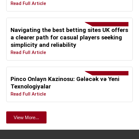
Read Full Article
Navigating the best betting sites UK offers
a clearer path for casual players seeking
simplicity and reliability
Read Full Article
Pinco Onlayn Kazinosu: Gələcək və Yeni
Texnologiyalar
Read Full Article
View More...