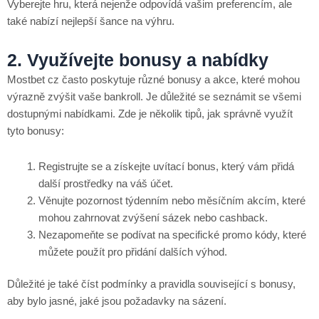
Vyberejte hru, která nejenže odpovídá vašim preferencím, ale
také nabízí nejlepší šance na výhru.
2. Využívejte bonusy a nabídky
Mostbet cz často poskytuje různé bonusy a akce, které mohou
výrazně zvýšit vaše bankroll. Je důležité se seznámit se všemi
dostupnými nabídkami. Zde je několik tipů, jak správně využít
tyto bonusy:
Registrujte se a získejte uvítací bonus, který vám přidá
další prostředky na váš účet.
Věnujte pozornost týdenním nebo měsíčním akcím, které
mohou zahrnovat zvýšení sázek nebo cashback.
Nezapomeňte se podívat na specifické promo kódy, které
můžete použít pro přidání dalších výhod.
Důležité je také číst podmínky a pravidla související s bonusy,
aby bylo jasné, jaké jsou požadavky na sázení.