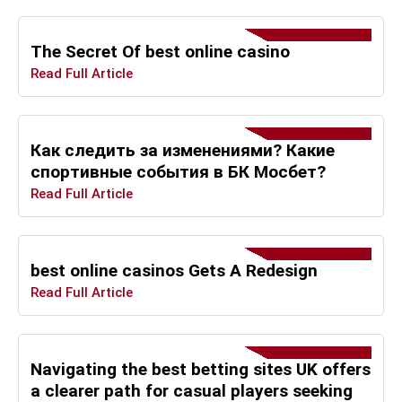
The Secret Of best online casino
Read Full Article
Как следить за изменениями? Какие
спортивные события в БК Мосбет?
Read Full Article
best online casinos Gets A Redesign
Read Full Article
Navigating the best betting sites UK offers
a clearer path for casual players seeking