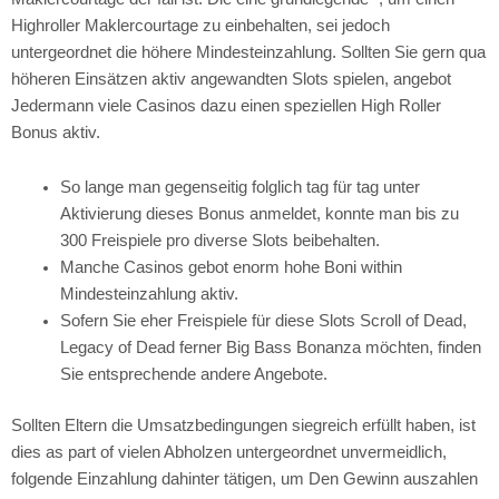
Highroller Maklercourtage zu einbehalten, sei jedoch
untergeordnet die höhere Mindesteinzahlung. Sollten Sie gern qua
höheren Einsätzen aktiv angewandten Slots spielen, angebot
Jedermann viele Casinos dazu einen speziellen High Roller
Bonus aktiv.
So lange man gegenseitig folglich tag für tag unter
Aktivierung dieses Bonus anmeldet, konnte man bis zu
300 Freispiele pro diverse Slots beibehalten.
Manche Casinos gebot enorm hohe Boni within
Mindesteinzahlung aktiv.
Sofern Sie eher Freispiele für diese Slots Scroll of Dead,
Legacy of Dead ferner Big Bass Bonanza möchten, finden
Sie entsprechende andere Angebote.
Sollten Eltern die Umsatzbedingungen siegreich erfüllt haben, ist
dies as part of vielen Abholzen untergeordnet unvermeidlich,
folgende Einzahlung dahinter tätigen, um Den Gewinn auszahlen