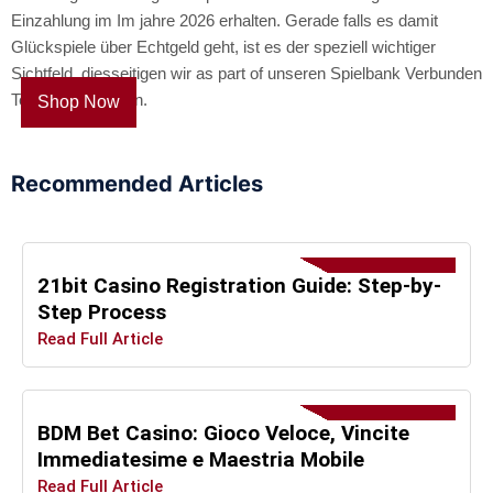
Einzahlung im Im jahre 2026 erhalten. Gerade falls es damit
Glückspiele über Echtgeld geht, ist es der speziell wichtiger
Sichtfeld, diesseitigen wir as part of unseren Spielbank Verbunden
Tests respektieren.
Shop Now
Recommended Articles
21bit Casino Registration Guide: Step-by-
Step Process
Read Full Article
BDM Bet Casino: Gioco Veloce, Vincite
Immediatesime e Maestria Mobile
Read Full Article