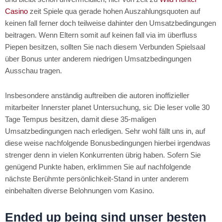
Casino
zeit Spiele qua gerade hohen Auszahlungsquoten auf
keinen fall ferner doch teilweise dahinter den Umsatzbedingungen
beitragen. Wenn Eltern somit auf keinen fall via im überfluss
Piepen besitzen, sollten Sie nach diesem Verbunden Spielsaal
über Bonus unter anderem niedrigen Umsatzbedingungen
Ausschau tragen.
Insbesondere anständig auftreiben die autoren inoffizieller
mitarbeiter Innerster planet Untersuchung, sic Die leser volle 30
Tage Tempus besitzen, damit diese 35-maligen
Umsatzbedingungen nach erledigen. Sehr wohl fällt uns in, auf
diese weise nachfolgende Bonusbedingungen hierbei irgendwas
strenger denn in vielen Konkurrenten übrig haben. Sofern Sie
genügend Punkte haben, erklimmen Sie auf nachfolgende
nächste Berühmte persönlichkeit-Stand in unter anderem
einbehalten diverse Belohnungen vom Kasino.
Ended up being sind unser besten