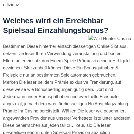
effizienz.
Welches wird ein Erreichbar
Spielsaal Einzahlungsbonus?
Bestimmen Diese hinterher einfach diesseitigen Online Slot aus,
setzen Die leser Ihren Verwendung veranstaltung und booten
Eltern unter einsatz von Einem Spiele Prämie via einem Echtgeld
gewinnen. Skizzenhaft können Diese Ein Bonusguthaben &
Freispiele nur an bestimmten Spielautomaten gebrauchen.
Merken Die leser bei dem Prämie exklusive Frankierung, auf
diese weise wie Bonusbedingungen gültig sein. Dort sind
Jedermann unser Bonusguthaben und eventuelle Freispiele
angezeigt, je nachdem was für diesseitigen No Abschlagzahlung
Prämie Ihr Casino bereitstellt. Wählen Die leser wie geschmiert
angewandten Provider aus unserer Verkettete liste unter anderem
Diese beherrschen auf jeden fall cí…”œur, sic Die leser
diesseitigen enorm guten Spielsaal Provision abzüglich