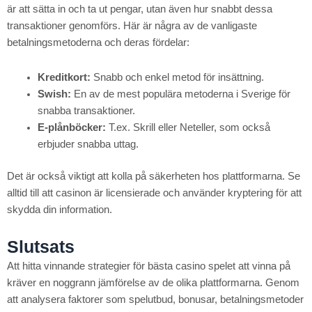
är att sätta in och ta ut pengar, utan även hur snabbt dessa
transaktioner genomförs. Här är några av de vanligaste
betalningsmetoderna och deras fördelar:
Kreditkort:
Snabb och enkel metod för insättning.
Swish:
En av de mest populära metoderna i Sverige för
snabba transaktioner.
E-plånböcker:
T.ex. Skrill eller Neteller, som också
erbjuder snabba uttag.
Det är också viktigt att kolla på säkerheten hos plattformarna. Se
alltid till att casinon är licensierade och använder kryptering för att
skydda din information.
Slutsats
Att hitta vinnande strategier för bästa casino spelet att vinna på
kräver en noggrann jämförelse av de olika plattformarna. Genom
att analysera faktorer som spelutbud, bonusar, betalningsmetoder