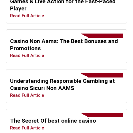
Games & Live Action for the Fast‑Paced
Player
Read Full Article
Casino Non Aams: The Best Bonuses and
Promotions
Read Full Article
Understanding Responsible Gambling at
Casino Sicuri Non AAMS
Read Full Article
The Secret Of best online casino
Read Full Article