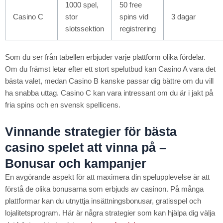
1000 spel,
50 free
Casino C
stor
spins vid
3 dagar
slotssektion
registrering
Som du ser från tabellen erbjuder varje plattform olika fördelar.
Om du främst letar efter ett stort spelutbud kan Casino A vara det
bästa valet, medan Casino B kanske passar dig bättre om du vill
ha snabba uttag. Casino C kan vara intressant om du är i jakt på
fria spins och en svensk spellicens.
Vinnande strategier för bästa
casino spelet att vinna på –
Bonusar och kampanjer
En avgörande aspekt för att maximera din spelupplevelse är att
förstå de olika bonusarna som erbjuds av casinon. På många
plattformar kan du utnyttja insättningsbonusar, gratisspel och
lojalitetsprogram. Här är några strategier som kan hjälpa dig välja