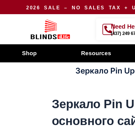
Skip
2026 SALE –
NO SALES TAX
+ 
to
content
Need He
(437) 249 6
Shop
Resources
Зеркало Pin Up
Зеркало Pin 
основного са