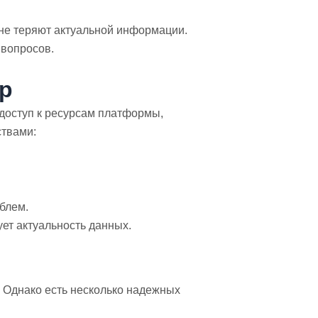
 не теряют актуальной информации.
 вопросов.
p
доступ к ресурсам платформы,
ствами:
блем.
ет актуальность данных.
. Однако есть несколько надежных