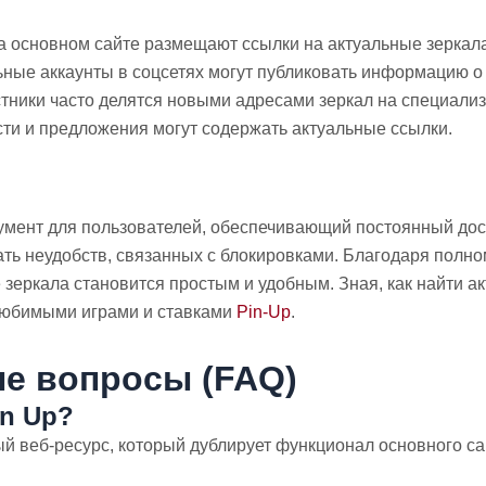
а основном сайте размещают ссылки на актуальные зеркала
ые аккаунты в соцсетях могут публиковать информацию о 
тники часто делятся новыми адресами зеркал на специали
ти и предложения могут содержать актуальные ссылки.
умент для пользователей, обеспечивающий постоянный дост
ть неудобств, связанных с блокировками. Благодаря полн
 зеркала становится простым и удобным. Зная, как найти а
 любимыми играми и ставками
Pin-Up
.
е вопросы (FAQ)
in Up?
й веб-ресурс, который дублирует функционал основного са