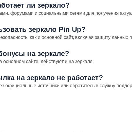
работает ли зеркало?
ами, форумами и социальными сетями для получения актуа
ьзовать зеркало Pin Up?
безопасность, как и основной сайт, включая защиту данных 
 бонусы на зеркале?
а основном сайте, действуют и на зеркале.
ылка на зеркало не работает?
ез официальные источники или обратитесь в службу поддер