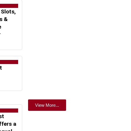
 Slots,
s &
e
r
t
View More...
st
ffers a