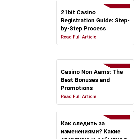
21bit Casino
Registration Guide: Step-
by-Step Process
Read Full Article
Casino Non Aams: The
Best Bonuses and
Promotions
Read Full Article
Как следить за
изменениями? Какие