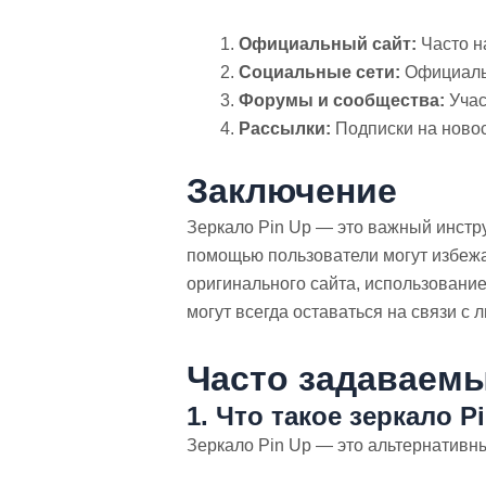
Официальный сайт:
Часто н
Социальные сети:
Официальн
Форумы и сообщества:
Учас
Рассылки:
Подписки на новос
Заключение
Зеркало Pin Up — это важный инстр
помощью пользователи могут избежа
оригинального сайта, использование
могут всегда оставаться на связи с
Часто задаваемы
1. Что такое зеркало P
Зеркало Pin Up — это альтернативны