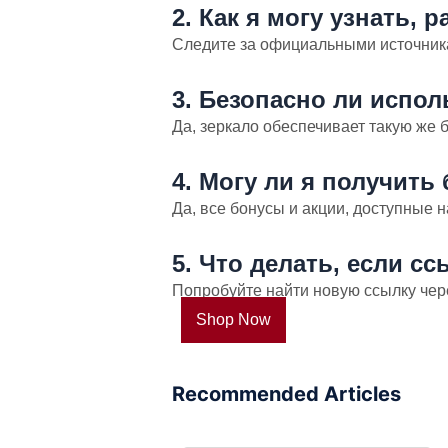
2. Как я могу узнать, 
Следите за официальными источник
3. Безопасно ли испол
Да, зеркало обеспечивает такую же 
4. Могу ли я получить
Да, все бонусы и акции, доступные н
5. Что делать, если сс
Попробуйте найти новую ссылку чер
Shop Now
Recommended Articles